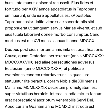
humilitate munus episcopi recusavit. Eius fides et
fortitudo per XXIV annos apostolatus in Taprobana
eminuerunt, unde iure appellatus est «Apostolus
Taprobanensis». Initio vitae suae sacerdotalis sibi
proposuerat ut tamquam servus Mariae viveret, et sub
eius tutela laboravit donee morbo consumptus Candii
mortuus est die XVI mensis Ianuarii, anno MDCCXI.
Duobus post eius mortem annis inita est beatificationis
Causa, quam Oratoriani perrexerunt (annis MDCCXXX-
MDCCXXXVIII); sed aliae persecutiones adversus
Ecclesiam (anno MDCCXXXXV) et politicae
eversiones eandem retardaverunt. Iis quae iure
statuuntur rite peractis, coram Nobis die XIII mensis
Maii anno MCMLXXXIX decretum promulgatum est
super virtutibus heroicis. Interea in India mirum factum
erat deprecationi ascriptum Venerabilis Servi Dei.
Apud curiam Goanam anno MCMXCI instructa est