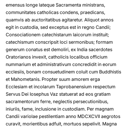
emensus longe lateque Sacramenta ministrans,
communitates catholicas condens, praedicans,
quamvis ab auctoritatibus agitaretur. Aliquot annos
egit in custodia, sed exceptus est in regno Candii;
Consociationem catechistarum laicorum instituit;
catechismum conscripsit loci sermonibus; formam
generum conatus est demoliri, ex India sacerdotes
Oratorianos invexit, catholicis localibus officium
nummarium et administrativum concredidit in eorum
ecclesiis, bonam consuetudinem coluit cum Buddhistis
et Mahometanis. Propter suum amorem erga
Ecclesiam et incolarum Taprobanensium respectum
Servus Dei Iosephus Vaz statuerat ad eos gratiam
sacramentorum ferre, neglectis persecutionibus,
iniuriis, fame, inclusione in custodiam. Per magnam
Candii variolae pestilentiam anno MDCXCVII aegrotos
curavit, morientibus adfuit, mortuos sepelivit. Magna