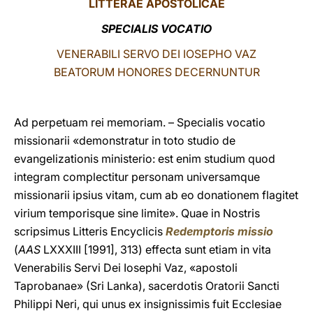
LITTERAE
APOSTOLICAE
LATINE
SPECIALIS VOCATIO
VENERABILI SERVO DEI IOSEPHO VAZ
BEATORUM HONORES DECERNUNTUR
Ad perpetuam rei memoriam. – Specialis vocatio
missionarii «demonstratur in toto studio de
evangelizationis ministerio: est enim studium quod
integram complectitur personam universamque
missionarii ipsius vitam, cum ab eo donationem flagitet
virium temporisque sine limite». Quae in Nostris
scripsimus Litteris Encyclicis
Redemptoris missio
(
AAS
LXXXIII [1991], 313) effecta sunt etiam in vita
Venerabilis Servi Dei Iosephi Vaz, «apostoli
Taprobanae» (Sri Lanka), sacerdotis Oratorii Sancti
Philippi Neri, qui unus ex insignissimis fuit Ecclesiae