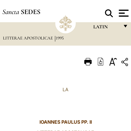
Sancta
SEDES
LATIN
LITTERAE APOSTOLICAE
1995
FRANÇAIS
ENGLISH
ITALIANO
PORTUGUÊS
ESPAÑOL
LA
DEUTSCH
POLSKI
العربيّة
IOANNES PAULUS PP. II
中文