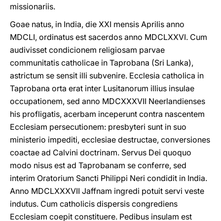
missionariis.
Goae natus, in India, die XXI mensis Aprilis anno
MDCLI, ordinatus est sacerdos anno MDCLXXVI. Cum
audivisset condicionem religiosam parvae
communitatis catholicae in Taprobana (Sri Lanka),
astrictum se sensit illi subvenire. Ecclesia catholica in
Taprobana orta erat inter Lusitanorum illius insulae
occupationem, sed anno MDCXXXVII Neerlandienses
his profligatis, acerbam inceperunt contra nascentem
Ecclesiam persecutionem: presbyteri sunt in suo
ministerio impediti, ecclesiae destructae, conversiones
coactae ad Calvini doctrinam. Servus Dei quoquo
modo nisus est ad Taprobanam se conferre, sed
interim Oratorium Sancti Philippi Neri condidit in India.
Anno MDCLXXXVII Jaffnam ingredi potuit servi veste
indutus. Cum catholicis dispersis congrediens
Ecclesiam coepit constituere. Pedibus insulam est