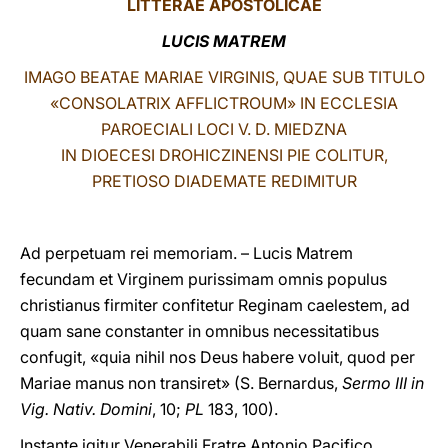
LITTERAE
APOSTOLICAE
LATINE
LUCIS MATREM
IMAGO BEATAE MARIAE VIRGINIS, QUAE SUB TITULO
«CONSOLATRIX AFFLICTROUM» IN ECCLESIA
PAROECIALI LOCI V. D. MIEDZNA
IN DIOECESI DROHICZINENSI PIE COLITUR,
PRETIOSO DIADEMATE REDIMITUR
Ad perpetuam rei memoriam. – Lucis Matrem
fecundam et Virginem purissimam omnis populus
christianus firmiter confitetur Reginam caelestem, ad
quam sane constanter in omnibus necessitatibus
confugit, «quia nihil nos Deus habere voluit, quod per
Mariae manus non transiret» (S. Bernardus,
Sermo III in
Vig. Nativ. Domini
, 10;
PL
183, 100).
Instante igitur Venerabili Fratre Antonio Pacifico