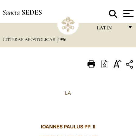
Sancta
SEDES
LATIN
LITTERAE APOSTOLICAE
1996
FRANÇAIS
ENGLISH
ITALIANO
PORTUGUÊS
ESPAÑOL
LA
DEUTSCH
POLSKI
العربيّة
IOANNES PAULUS PP. II
中文