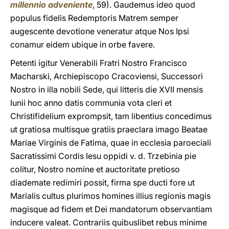
millennio adveniente
, 59). Gaudemus ideo quod
populus fidelis Redemptoris Matrem semper
augescente devotione veneratur atque Nos Ipsi
conamur eidem ubique in orbe favere.
Petenti igitur Venerabili Fratri Nostro Francisco
Macharski, Archiepiscopo Cracoviensi, Successori
Nostro in illa nobili Sede, qui litteris die XVII mensis
Iunii hoc anno datis communia vota cleri et
Christifidelium exprompsit, tam libentius concedimus
ut gratiosa multisque gratiis praeclara imago Beatae
Mariae Virginis de Fatima, quae in ecclesia paroeciali
Sacratissimi Cordis Iesu oppidi v. d. Trzebinia pie
colitur, Nostro nomine et auctoritate pretioso
diademate redimiri possit, firma spe ducti fore ut
Marialis cultus plurimos homines illius regionis magis
magisque ad fidem et Dei mandatorum observantiam
inducere valeat. Contrariis quibuslibet rebus minime