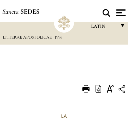
Sancta
SEDES
LATIN
LITTERAE APOSTOLICAE
1996
FRANÇAIS
ENGLISH
ITALIANO
PORTUGUÊS
ESPAÑOL
DEUTSCH
POLSKI
العربيّة
LA
中文