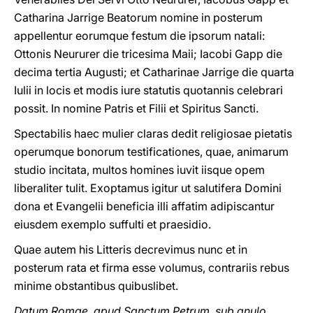
Catharina Jarrige Beatorum nomine in posterum
appellentur eorumque festum die ipsorum natali:
Ottonis Neururer die tricesima Maii; Iacobi Gapp die
decima tertia Augusti; et Catharinae Jarrige die quarta
Iulii in locis et modis iure statutis quotannis celebrari
possit. In nomine Patris et Filii et Spiritus Sancti.
Spectabilis haec mulier claras dedit religiosae pietatis
operumque bonorum testificationes, quae, animarum
studio incitata, multos homines iuvit iisque opem
liberaliter tulit. Exoptamus igitur ut salutifera Domini
dona et Evangelii beneficia illi affatim adipiscantur
eiusdem exemplo suffulti et praesidio.
Quae autem his Litteris decrevimus nunc et in
posterum rata et firma esse volumus, contrariis rebus
minime obstantibus quibuslibet.
Datum Romae, apud Sanctum Petrum, sub anulo