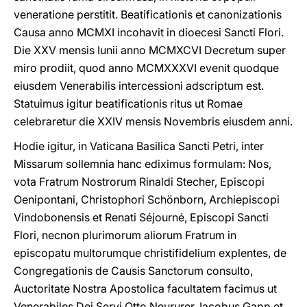
veneratione perstitit. Beatificationis et canonizationis
Causa anno MCMXI incohavit in dioecesi Sancti Flori.
Die XXV mensis Iunii anno MCMXCVI Decretum super
miro prodiit, quod anno MCMXXXVI evenit quodque
eiusdem Venerabilis intercessioni adscriptum est.
Statuimus igitur beatificationis ritus ut Romae
celebraretur die XXIV mensis Novembris eiusdem anni.
Hodie igitur, in Vaticana Basilica Sancti Petri, inter
Missarum sollemnia hanc ediximus formulam: Nos,
vota Fratrum Nostrorum Rinaldi Stecher, Episcopi
Oenipontani, Christophori Schönborn, Archiepiscopi
Vindobonensis et Renati Séjourné, Episcopi Sancti
Flori, necnon plurimorum aliorum Fratrum in
episcopatu multorumque christifidelium explentes, de
Congregationis de Causis Sanctorum consulto,
Auctoritate Nostra Apostolica facultatem facimus ut
Venerabiles Dei Servi Otto Neururer, Iacobus Gapp et