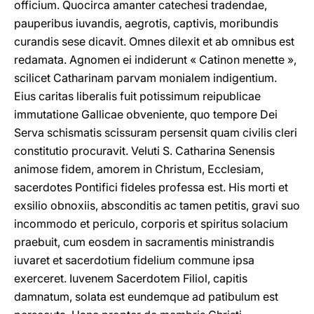
officium. Quocirca amanter catechesi tradendae,
pauperibus iuvandis, aegrotis, captivis, moribundis
curandis sese dicavit. Omnes dilexit et ab omnibus est
redamata. Agnomen ei indiderunt « Catinon menette »,
scilicet Catharinam parvam monialem indigentium.
Eius caritas liberalis fuit potissimum reipublicae
immutatione Gallicae obveniente, quo tempore Dei
Serva schismatis scissuram persensit quam civilis cleri
constitutio procuravit. Veluti S. Catharina Senensis
animose fidem, amorem in Christum, Ecclesiam,
sacerdotes Pontifici fideles professa est. His morti et
exsilio obnoxiis, absconditis ac tamen petitis, gravi suo
incommodo et periculo, corporis et spiritus solacium
praebuit, cum eosdem in sacramentis ministrandis
iuvaret et sacerdotium fidelium commune ipsa
exerceret. Iuvenem Sacerdotem Filiol, capitis
damnatum, solata est eundemque ad patibulum est