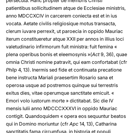
persecuta. Hanc propter de membris Christi
patientibus sollicitudinem atque de Ecclesiae ministris,
anno MDCCXCIV in carcerem coniecta est et in ius
vocata. Aetate civilis religiosique motus transacta,
clerum iuvare perrexit, ut paroecia in oppido Mauriac
iterum constitueretur atque XXII per annos in illius loci
valetudinario infirmorum fuit ministra: fuit femina «
plena operibus bonis et eleemosynis »(
Act
9, 36), quae
omnia Christi nomine patravit, qui eam confortabat (cfr
Philp
4, 13). Inermis sed fide et continuata precatione
bene instructa Mariali praesertim Rosario sana et
operosa usque ad postremos quinque sui terrestris
exitus dies, vitae operumque sanctitate emicuit. «
Emori volo iustorum morte » dictitabat. Sic die IV
mensis Iulii anno MDCCCXXXVI in oppido Mauriac
contigit. Quandoquidem « opera eos sequuntur beatos
qui in Domino moriuntur (cfr
Apc
14, 13), Catharina
sanctitatis fama circumfusa, in historia et populi