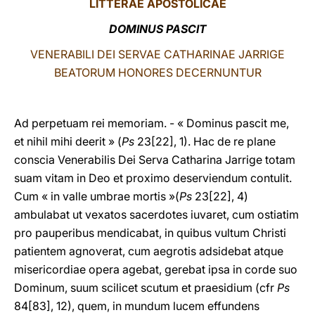
LITTERAE
APOSTOLICAE
LATINE
DOMINUS PASCIT
VENERABILI DEI SERVAE CATHARINAE JARRIGE
BEATORUM HONORES DECERNUNTUR
Ad perpetuam rei memoriam. - « Dominus pascit me,
et nihil mihi deerit » (
Ps
23[22], 1). Hac de re plane
conscia Venerabilis Dei Serva Catharina Jarrige totam
suam vitam in Deo et proximo deserviendum contulit.
Cum « in valle umbrae mortis »(
Ps
23[22], 4)
ambulabat ut vexatos sacerdotes iuvaret, cum ostiatim
pro pauperibus mendicabat, in quibus vultum Christi
patientem agnoverat, cum aegrotis adsidebat atque
misericordiae opera agebat, gerebat ipsa in corde suo
Dominum, suum scilicet scutum et praesidium (cfr
Ps
84[83], 12), quem, in mundum lucem effundens