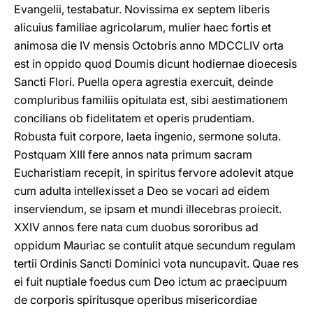
Evangelii, testabatur. Novissima ex septem liberis
alicuius familiae agricolarum, mulier haec fortis et
animosa die IV mensis Octobris anno MDCCLIV orta
est in oppido quod Doumis dicunt hodiernae dioecesis
Sancti Flori. Puella opera agrestia exercuit, deinde
compluribus familiis opitulata est, sibi aestimationem
concilians ob fidelitatem et operis prudentiam.
Robusta fuit corpore, laeta ingenio, sermone soluta.
Postquam XIII fere annos nata primum sacram
Eucharistiam recepit, in spiritus fervore adolevit atque
cum adulta intellexisset a Deo se vocari ad eidem
inserviendum, se ipsam et mundi illecebras proiecit.
XXIV annos fere nata cum duobus sororibus ad
oppidum Mauriac se contulit atque secundum regulam
tertii Ordinis Sancti Dominici vota nuncupavit. Quae res
ei fuit nuptiale foedus cum Deo ictum ac praecipuum
de corporis spiritusque operibus misericordiae