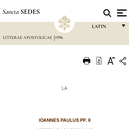
Sancta
SEDES
LATIN
LITTERAE APOSTOLICAE
1996
FRANÇAIS
ENGLISH
ITALIANO
PORTUGUÊS
ESPAÑOL
LA
DEUTSCH
POLSKI
العربيّة
IOANNES PAULUS PP. II
中文