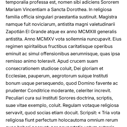
temporalia professa est, nomen sibi adiciens Sororem
Mariam Vincentiam a Sancta Dorothea. In religiosa
familia officia singulari praestantia sustinuit. Magistra
namque fuit noviciarum, antistita magni valetudinarii
Zapotlán El Grande atque ex anno MCMXIII generalis
antistita. Anno MCMXV vota sollemnia nuncupavit. Eius
regimen spiritalibus fructibus caritatisque operibus
eminuit ac simul offensionibus aerumnisque, quas ipsa
remisso animo toleravit. Apud crucem suam
consecrationem studiose coluit, Dei gloriam et
Ecclesiae, pauperum, aegrotorum suique Instituti
bonum usque persequendo, quod Domino favente ac
prudenter Conditrice moderante, celeriter increvit.
Peculiari cura sui Instituti Sorores doctrina, scriptis,
suae vitae exemplo, coluit. Regulam votaque religiosa
servavit, quod socias etiam docuit. Scripsit: « Tria vota
religiosa fiunt perfectum holocautoma omnium rerum