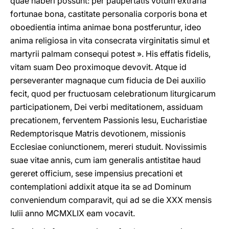
quae haberi possunt: per paupertatis votum extraria
fortunae bona, castitate personalia corporis bona et
oboedientia intima animae bona postferuntur, ideo
anima religiosa in vita consecrata virginitatis simul et
martyrii palmam consequi potest ». His effatis fidelis,
vitam suam Deo proximoque devovit. Atque id
perseveranter magnaque cum fiducia de Dei auxilio
fecit, quod per fructuosam celebrationum liturgicarum
participationem, Dei verbi meditationem, assiduam
precationem, ferventem Passionis Iesu, Eucharistiae
Redemptorisque Matris devotionem, missionis
Ecclesiae coniunctionem, mereri studuit. Novissimis
suae vitae annis, cum iam generalis antistitae haud
gereret officium, sese impensius precationi et
contemplationi addixit atque ita se ad Dominum
conveniendum comparavit, qui ad se die XXX mensis
Iulii anno MCMXLIX eam vocavit.