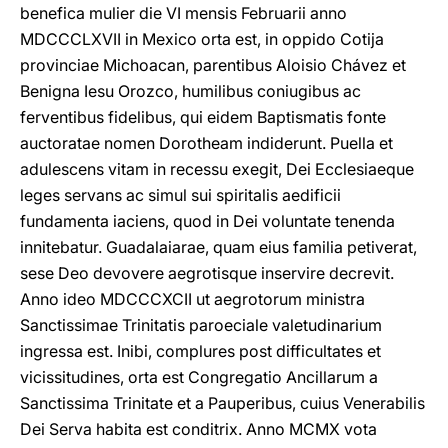
benefica mulier die VI mensis Februarii anno
MDCCCLXVII in Mexico orta est, in oppido Cotija
provinciae Michoacan, parentibus Aloisio Chávez et
Benigna Iesu Orozco, humilibus coniugibus ac
ferventibus fidelibus, qui eidem Baptismatis fonte
auctoratae nomen Dorotheam indiderunt. Puella et
adulescens vitam in recessu exegit, Dei Ecclesiaeque
leges servans ac simul sui spiritalis aedificii
fundamenta iaciens, quod in Dei voluntate tenenda
innitebatur. Guadalaiarae, quam eius familia petiverat,
sese Deo devovere aegrotisque inservire decrevit.
Anno ideo MDCCCXCII ut aegrotorum ministra
Sanctissimae Trinitatis paroeciale valetudinarium
ingressa est. Inibi, complures post difficultates et
vicissitudines, orta est Congregatio Ancillarum a
Sanctissima Trinitate et a Pauperibus, cuius Venerabilis
Dei Serva habita est conditrix. Anno MCMX vota