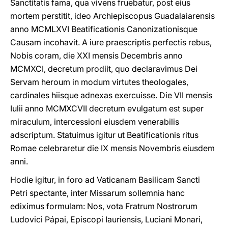
Sanctitatis fama, qua vivens fruebatur, post eius
mortem perstitit, ideo Archiepiscopus Guadalaiarensis
anno MCMLXVI Beatificationis Canonizationisque
Causam incohavit. A iure praescriptis perfectis rebus,
Nobis coram, die XXI mensis Decembris anno
MCMXCI, decretum prodiit, quo declaravimus Dei
Servam heroum in modum virtutes theologales,
cardinales hiisque adnexas exercuisse. Die VII mensis
Iulii anno MCMXCVII decretum evulgatum est super
miraculum, intercessioni eiusdem venerabilis
adscriptum. Statuimus igitur ut Beatificationis ritus
Romae celebraretur die IX mensis Novembris eiusdem
anni.
Hodie igitur, in foro ad Vaticanam Basilicam Sancti
Petri spectante, inter Missarum sollemnia hanc
ediximus formulam: Nos, vota Fratrum Nostrorum
Ludovici Pápai, Episcopi Iauriensis, Luciani Monari,