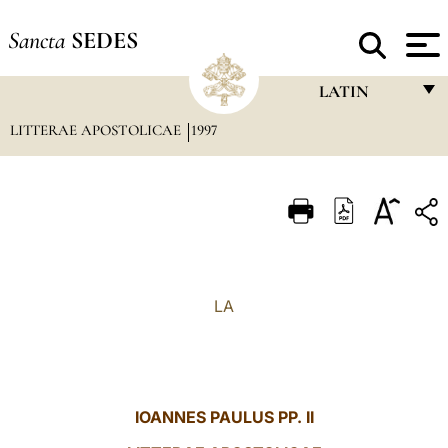
Sancta
SEDES
LATIN
LITTERAE APOSTOLICAE
1997
FRANÇAIS
ENGLISH
ITALIANO
PORTUGUÊS
ESPAÑOL
LA
DEUTSCH
POLSKI
العربيّة
IOANNES PAULUS PP. II
中文