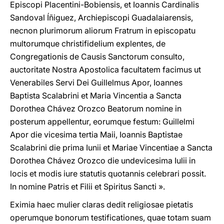
Episcopi Placentini-Bobiensis, et Ioannis Cardinalis
Sandoval Íñiguez, Archiepiscopi Guadalaiarensis,
necnon plurimorum aliorum Fratrum in episcopatu
multorumque christifidelium explentes, de
Congregationis de Causis Sanctorum consulto,
auctoritate Nostra Apostolica facultatem facimus ut
Venerabiles Servi Dei Guillelmus Apor, Ioannes
Baptista Scalabrini et Maria Vincentia a Sancta
Dorothea Chávez Orozco Beatorum nomine in
posterum appellentur, eorumque festum: Guillelmi
Apor die vicesima tertia Maii, Ioannis Baptistae
Scalabrini die prima Iunii et Mariae Vincentiae a Sancta
Dorothea Chávez Orozco die undevicesima Iulii in
locis et modis iure statutis quotannis celebrari possit.
In nomine Patris et Filii et Spiritus Sancti ».
Eximia haec mulier claras dedit religiosae pietatis
operumque bonorum testificationes, quae totam suam