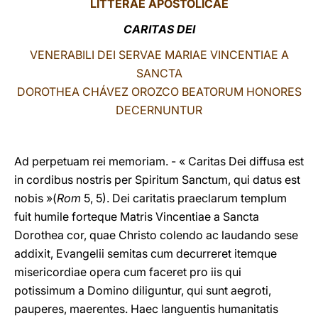
LITTERAE
APOSTOLICAE
LATINE
CARITAS DEI
VENERABILI DEI SERVAE MARIAE VINCENTIAE A
SANCTA
DOROTHEA CHÁVEZ OROZCO BEATORUM HONORES
DECERNUNTUR
Ad perpetuam rei memoriam. - « Caritas Dei diffusa est
in cordibus nostris per Spiritum Sanctum, qui datus est
nobis »(
Rom
5, 5). Dei caritatis praeclarum templum
fuit humile forteque Matris Vincentiae a Sancta
Dorothea cor, quae Christo colendo ac laudando sese
addixit, Evangelii semitas cum decurreret itemque
misericordiae opera cum faceret pro iis qui
potissimum a Domino diliguntur, qui sunt aegroti,
pauperes, maerentes. Haec languentis humanitatis