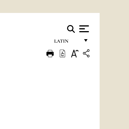
LATIN
FRANÇAIS
ENGLISH
ITALIANO
PORTUGUÊS
ESPAÑOL
DEUTSCH
POLSKI