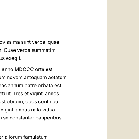
العربيّة
中文
LATINE
novissima sunt verba, quae
in. Quae verba summatim
us exegit.
rii anno MDCCC orta est
uorum novem antequam aetatem
ens annum patre orbata est.
it. Tres et viginti annos
post obitum, quos continuo
 viginti annos nata vidua
am se constanter pauperibus
er aliorum famulatum