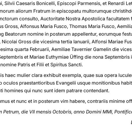
, Silvii Caesaris Bonicelli, Episcopi Parmensis, et Renardi L
imorum aliorum Fratrum in episcopatu multorumque christihd
ctorum consulto, Auctoritate Nostra Apostolica facultatem f
us Gross, Alfonsus Maria Fusco, Thomas Maria Fusco, Aemili
ing Beatorum nomine in posterum appellentur, eorumque fest
Nicolai Gross die vicesima tertia Ianuarii, Alfonsi Mariae Fus
sima quarta Februarii, Aemiliae Tavernier Gamelin die vices
eptembris et Mariae Euthymiae Üffing die nona Septembris in 
nomine Patris et Filii et Spiritus Sancti.
ignis haec mulier clara exhibuit exempla, quae sua opera lucul
b oculos praestantioribus Evangelii usque monitionibus habit
itati homines qui nunc sunt idem patrare contendant.
s et nunc et in posterum vim habere, contrariis minime offi
trum, die VII mensis Octobris, anno Domini MMI, Pontificat