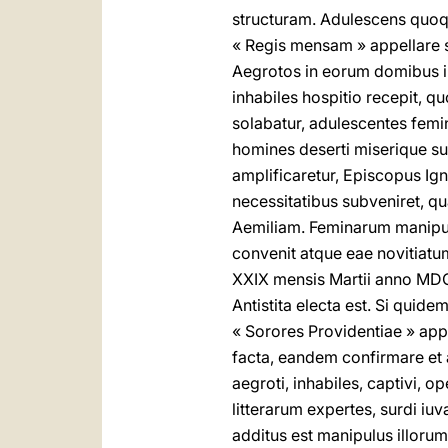
structuram. Adulescens quoqu
« Regis mensam » appellare s
Aegrotos in eorum domibus in
inhabiles hospitio recepit, q
solabatur, adulescentes femi
homines deserti miserique su
amplificaretur, Episcopus Ig
necessitatibus subveniret, qu
Aemiliam. Feminarum manipul
convenit atque eae novitiatum
XXIX mensis Martii anno MDCC
Antistita electa est. Si qui
« Sorores Providentiae » appe
facta, eandem confirmare et 
aegroti, inhabiles, captivi, o
litterarum expertes, surdi iu
additus est manipulus illo