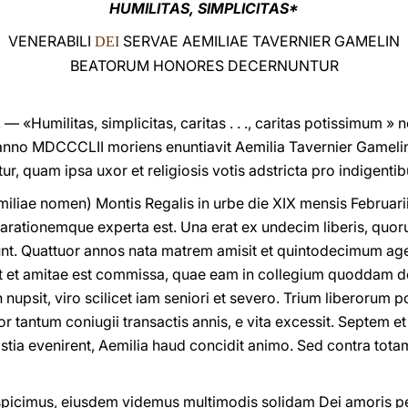
HUMILITAS, SIMPLICITAS*
VENERABILI
SERVAE AEMILIAE TAVERNIER GAMELIN
DEI
BEATORUM HONORES DECERNUNTUR
«Humilitas, simplicitas, caritas . . ., caritas potissimum » 
 anno MDCCCLII moriens enuntiavit Aemilia Tavernier Gamel
r, quam ipsa uxor et religiosis votis adstricta pro indigentib
amiliae nomen) Montis Regalis in urbe die XIX mensis Februa
arationemque experta est. Una erat ex undecim liberis, q
unt. Quattuor annos nata matrem amisit et quintodecimum ag
et amitae est commissa, quae eam in collegium quoddam detul
 nupsit, viro scilicet iam seniori et severo. Trium liberorum 
r tantum coniugii transactis annis, e vita excessit. Septem et
ristia evenirent, Aemilia haud concidit animo. Sed contra tot
nspicimus, eiusdem videmus multimodis solidam Dei amoris p