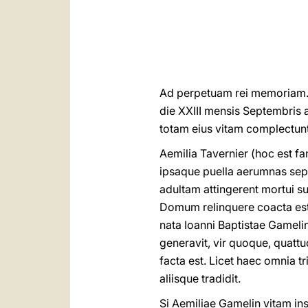
Ad perpetuam rei memoriam. — 
die XXIII mensis Septembris
totam eius vitam complectuntu
Aemilia Tavernier (hoc est f
ipsaque puella aerumnas sep
adultam attingerent mortui s
Domum relinquere coacta est 
nata Ioanni Baptistae Gamelin
generavit, vir quoque, quattuo
facta est. Licet haec omnia t
aliisque tradidit.
Si Aemiliae Gamelin vitam i