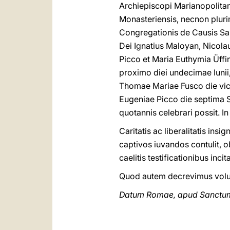
Archiepiscopi Marianopolitani
Monasteriensis, necnon plur
Congregationis de Causis San
Dei Ignatius Maloyan, Nicola
Picco et Maria Euthymia Üff
proximo diei undecimae Iunii, 
Thomae Mariae Fusco die vice
Eugeniae Picco die septima S
quotannis celebrari possit. In 
Caritatis ac liberalitatis ins
captivos iuvandos contulit, o
caelitis testificationibus inc
Quod autem decrevimus volumu
Datum Romae, apud Sanctum Pe