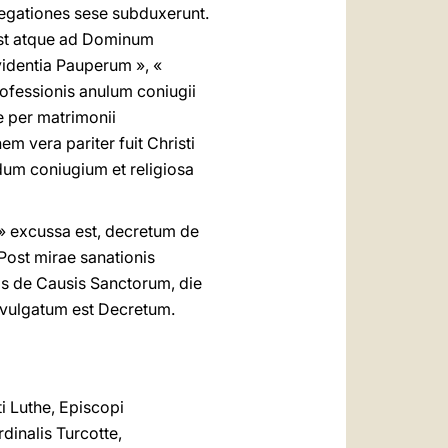
regationes sese subduxerunt.
est atque ad Dominum
identia Pauperum », «
rofessionis anulum coniugii
e per matrimonii
m vera pariter fuit Christi
dum coniugium et religiosa
» excussa est, decretum de
Post mirae sanationis
is de Causis Sanctorum, die
evulgatum est Decretum.
i Luthe, Episcopi
dinalis Turcotte,