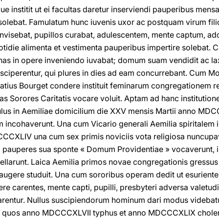
e institit ut ei facultas daretur inserviendi pauperibus men
olebat. Famulatum hunc iuvenis uxor ac postquam virum filio
visebat, pupillos curabat, adulescentem, mente captum, adop
uotidie alimenta et vestimenta pauperibus impertire solebat. 
nas in opere inveniendo iuvabat; domum suam vendidit ac laxi
sciperentur, qui plures in dies ad eam concurrebant. Cum Mo
natius Bourget condere instituit feminarum congregationem 
as Sorores Caritatis vocare voluit. Aptam ad hanc institutio
us in Aemiliae domicilium die XXV mensis Martii anno MDCCC
 incohaverunt. Una cum Vicario generali Aemilia spiritalem i
CXLIV una cum sex primis noviciis vota religiosa nuncupavi
dem pauperes sua sponte « Domum Providentiae » vocaverunt, i
llarunt. Laica Aemilia primos novae congregationis gressus su
augere studuit. Una cum sororibus operam dedit ut esurientes
pere carentes, mente capti, pupilli, presbyteri adversa valetudi
varentur. Nullus suscipiendorum hominum dari modus videbatur
rum quos anno MDCCCXLVII typhus et anno MDCCCXLIX choler