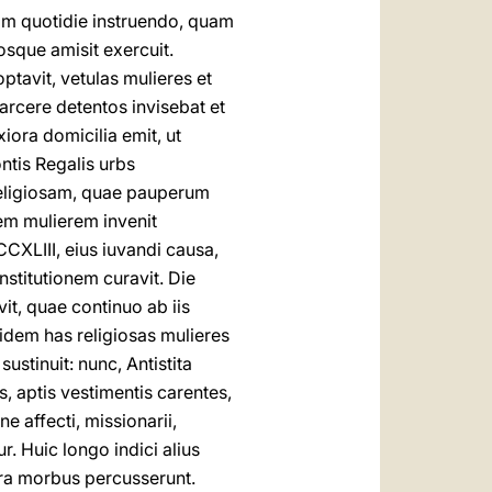
sam quotidie instruendo, quam
sque amisit exercuit.
tavit, vetulas mulieres et
Carcere detentos invisebat et
ora domicilia emit, ut
ntis Regalis urbs
religiosam, quae pauperum
nem mulierem invenit
XLIII, eius iuvandi causa,
nstitutionem curavit. Die
t, quae continuo ab iis
idem has religiosas mulieres
stinuit: nunc, Antistita
, aptis vestimentis carentes,
ne affecti, missionarii,
. Huic longo indici alius
a morbus percusserunt.