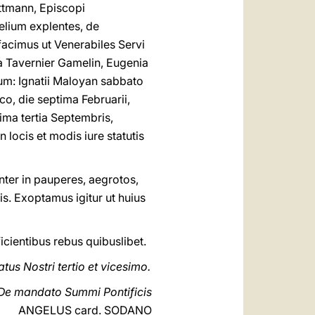
ettmann, Episcopi
elium explentes, de
acimus ut Venerabiles Servi
a Tavernier Gamelin, Eugenia
um: Ignatii Maloyan sabbato
co, die septima Februarii,
ima tertia Septembris,
locis et modis iure statutis
enter in pauperes, aegrotos,
is. Exoptamus igitur ut huius
cientibus rebus quibuslibet.
us Nostri tertio et vicesimo.
De mandato Summi Pontificis
ANGELUS card. SODANO