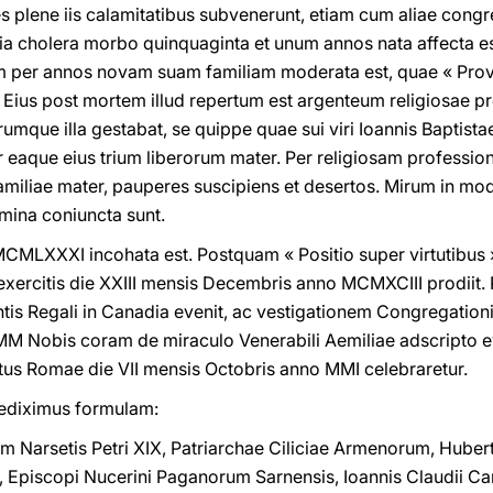
s plene iis calamitatibus subvenerunt, etiam cum aliae cong
ia cholera morbo quinquaginta et unum annos nata affecta 
 per annos novam suam familiam moderata est, quae « Prov
. Eius post mortem illud repertum est argenteum religiosae p
mque illa gestabat, se quippe quae sui viri Ioannis Baptista
eaque eius trium liberorum mater. Per religiosam professione
familiae mater, pauperes suscipiens et desertos. Mirum in mo
emina coniuncta sunt.
CMLXXXI incohata est. Postquam « Positio super virtutibus 
xercitis die XXIII mensis Decembris anno MCMXCIII prodiit. 
is Regali in Canadia evenit, ac vestigationem Congregation
MM Nobis coram de miraculo Venerabili Aemiliae adscripto 
ritus Romae die VII mensis Octobris anno MMI celebraretur.
c ediximus formulam:
m Narsetis Petri XIX, Patriarchae Ciliciae Armenorum, Hubert
o, Episcopi Nucerini Paganorum Sarnensis, Ioannis Claudii Car