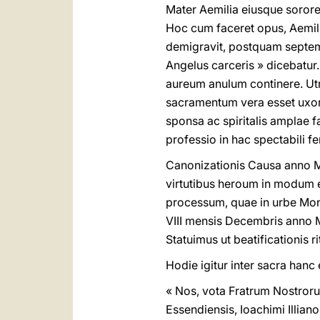
Mater Aemilia eiusque sorore
Hoc cum faceret opus, Aemil
demigravit, postquam septem
Angelus carceris » dicebatur
aureum anulum continere. Utru
sacramentum vera esset uxor 
sponsa ac spiritalis amplae 
professio in hac spectabili f
Canonizationis Causa anno M
virtutibus heroum in modum e
processum, quae in urbe Mont
VIII mensis Decembris anno 
Statuimus ut beatificationis 
Hodie igitur inter sacra han
« Nos, vota Fratrum Nostroru
Essendiensis, Ioachimi Illian