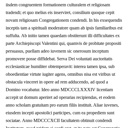
iisdem congruentem formationem culturalem et religiosam
tradendi; et quo melius eis inserviret, consilium quoque cepit
novam religiosam Congregationem condendi. In his exsequendis
inceptis tam a spirituali moderatore quam ab ipsis familiaribus est
suffulta. Ab initio tamen quaedam obstiterunt illi difficultates ex
parte Archiepiscopi Valentini qui, quamvis de probitate propositi
persuasus, puellam adeo iuvenem sic onerosum inceptum
promovere posse diffidebat. Serva Dei voluntati auctoritatis
ecclesiasticae humiliter obtemperavit: interea tamen ipsa, sub
oboedientiae virtute iugiter agens, omnibus nisa est viribus ut
obstacula vinceret in opere ad rem adducendo, ad quod a
Domino vocabatur. Ideo anno MDCCCLXXXIV licentiam
accepit ut domum aperiret ad operarias recipiendas, et eodem
anno scholam gratuitam pro earum filiis instituit. Aliae iuvenes,
eiusdem incepti apostolici participes, cum ea propediem sunt
sociatae. Anno MDCCCXCII facultatem obtinuit condendi