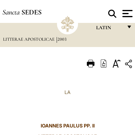
Sancta
SEDES
LATIN
LITTERAE APOSTOLICAE
2003
FRANÇAIS
ENGLISH
ITALIANO
PORTUGUÊS
ESPAÑOL
LA
DEUTSCH
POLSKI
العربيّة
IOANNES PAULUS PP. II
中文