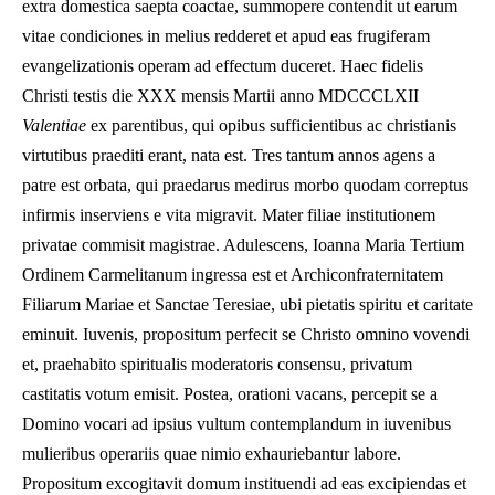
extra domestica saepta coactae, summopere contendit ut earum
vitae condiciones in melius redderet et apud eas frugiferam
evangelizationis operam ad effectum duceret. Haec fidelis
Christi testis die XXX mensis Martii anno MDCCCLXII
Valentiae
ex parentibus, qui opibus sufficientibus ac christianis
virtutibus praediti erant, nata est. Tres tantum annos agens a
patre est orbata, qui praedarus medirus morbo quodam correptus
infirmis inserviens e vita migravit. Mater filiae institutionem
privatae commisit magistrae. Adulescens, Ioanna Maria Tertium
Ordinem Carmelitanum ingressa est et Archiconfraternitatem
Filiarum Mariae et Sanctae Teresiae, ubi pietatis spiritu et caritate
eminuit. Iuvenis, propositum perfecit se Christo omnino vovendi
et, praehabito spiritualis moderatoris consensu, privatum
castitatis votum emisit. Postea, orationi vacans, percepit se a
Domino vocari ad ipsius vultum contemplandum in iuvenibus
mulieribus operariis quae nimio exhauriebantur labore.
Propositum excogitavit domum instituendi ad eas excipiendas et