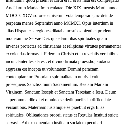
Institutum, quod pridem ei cordi erat, et ita nata est Congregatio
Ancillarum Mariae Immaculatae. Die XIX mensis Martii anno
MDCCCXCV sorores emiserunt vota temporaria, ac deinde
perpetua mense Septembri anno MCMXI. Opus interdum in
alias Hispanicas regiones dilatabatur sub sapienti et prudenti
moderamine Servae Dei, quae tam filias spirituales quam
iuvenes protectas ad christianas et religiosas virtutes permanenter
excolendas formavit. Fidem in Christo et in revelatis veritatibus
incunctanter testata est; et divino firmata praesidio, audacia
aggressa est incepta ut voluntatem Domini peractam
contemplaretur. Propriam spiritualitatem nutrivit cultu
prosequens Sanctissimum Sacramentum. Beatam Mariam
Virginem, Sanctum Ioseph et Sanctam Teresiam a Iesu. Deum
super omnia dilexit et omnino se dedit puellis in difficultate
versantibus. Maternam iustamque se praebuit erga filias
spirituales. Obligationes proprii status et Regulas Instituti stricte
servavit. Ad exsequendam iustitiam socialem peculiari