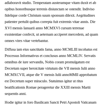
adlaboravit studio. Temperatam austeramque vitam duxit et ab
opibus honoribusque terrenis disiunctam se ostendit. Indiviso
fidelique corde Christum suum sponsum dilexit. Aegritudines
patienter pertulit quibus correpta fuit extremis vitae annis. Die
XVI mensis Ianuarii anno MCMXVI cursum terrenae
exsistentiae confecit, ut aeternam acciperet mercedem, ad quam
omnes vires vitae vertebantur.
Diffusa iam eius sanctitatis fama, anno MCMLIII incohatus est
Processus Informativus et conclusus anno MCMLIV. Servatis
omnibus de iure servandis, Nobis coram promulgatum est
Decretum super heroicitate virtutum die VII mensis Iulii anno
MCMXCVII, atque die V mensis Iulii annoMMII approbatum
est Decretum super miraculo. Statuimus igitur ut ritus
beatificationis Romae perageretur die XXIII mensis Martii
sequentis anni.
Hodie igitur in foro Basilicam Sancti Petri Apostoli Vaticanam