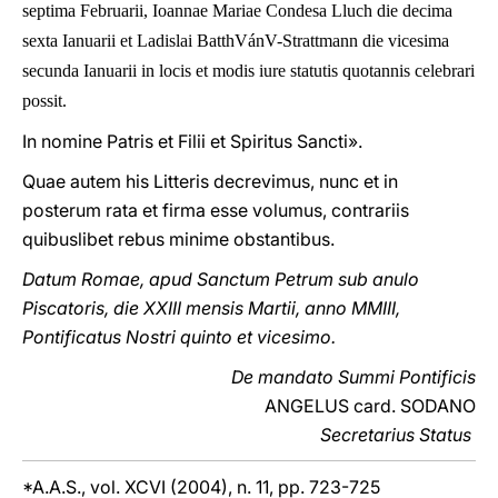
septima Februarii, Ioannae Mariae Condesa Lluch die decima
sexta Ianuarii et Ladislai BatthVánV-Strattmann die vicesima
secunda Ianuarii in locis et modis iure statutis quotannis celebrari
possit.
In nomine Patris et Filii et Spiritus Sancti».
Quae autem his Litteris decrevimus, nunc et in
posterum rata et firma esse volumus, contrariis
quibuslibet rebus minime obstantibus.
Datum Romae, apud Sanctum Petrum sub anulo
Piscatoris, die XXIII mensis Martii, anno MMIII,
Pontificatus Nostri quinto et vicesimo.
De mandato Summi Pontificis
ANGELUS card. SODANO
Secretarius Status
*A.A.S., vol. XCVI (2004), n. 11, pp. 723-725