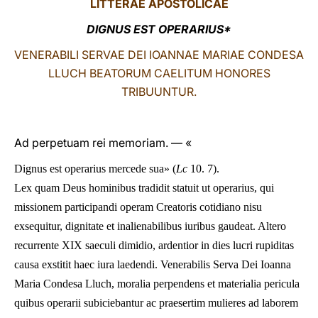
LITTERAE
APOSTOLICAE
LATINE
DIGNUS EST OPERARIUS*
VENERABILI SERVAE DEI IOANNAE MARIAE CONDESA
LLUCH BEATORUM CAELITUM HONORES
TRIBUUNTUR.
Ad perpetuam rei memoriam. — «
Dignus est operarius mercede sua» (
Lc
10. 7).
Lex quam Deus hominibus tradidit statuit ut operarius, qui
missionem participandi operam Creatoris cotidiano nisu
exsequitur, dignitate et inalienabilibus iuribus gaudeat. Altero
recurrente XIX saeculi dimidio, ardentior in dies lucri rupiditas
causa exstitit haec iura laedendi. Venerabilis Serva Dei Ioanna
Maria Condesa Lluch, moralia perpendens et materialia pericula
quibus operarii subiciebantur ac praesertim mulieres ad laborem