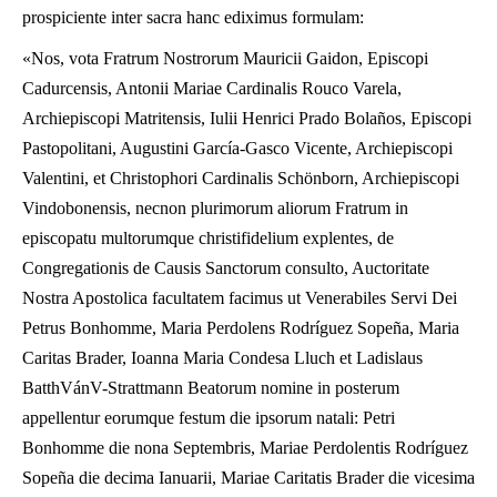
prospiciente inter sacra hanc ediximus formulam:
«Nos, vota Fratrum Nostrorum Mauricii Gaidon, Episcopi
Cadurcensis, Antonii Mariae Cardinalis Rouco Varela,
Archiepiscopi Matritensis, Iulii Henrici Prado Bolaños, Episcopi
Pastopolitani, Augustini García-Gasco Vicente, Archiepiscopi
Valentini, et Christophori Cardinalis Schönborn, Archiepiscopi
Vindobonensis, necnon plurimorum aliorum Fratrum in
episcopatu multorumque christifidelium explentes, de
Congregationis de Causis Sanctorum consulto, Auctoritate
Nostra Apostolica facultatem facimus ut Venerabiles Servi Dei
Petrus Bonhomme, Maria Perdolens Rodríguez Sopeña, Maria
Caritas Brader, Ioanna Maria Condesa Lluch et Ladislaus
BatthVánV-Strattmann Beatorum nomine in posterum
appellentur eorumque festum die ipsorum natali: Petri
Bonhomme die nona Septembris, Mariae Perdolentis Rodríguez
Sopeña die decima Ianuarii, Mariae Caritatis Brader die vicesima