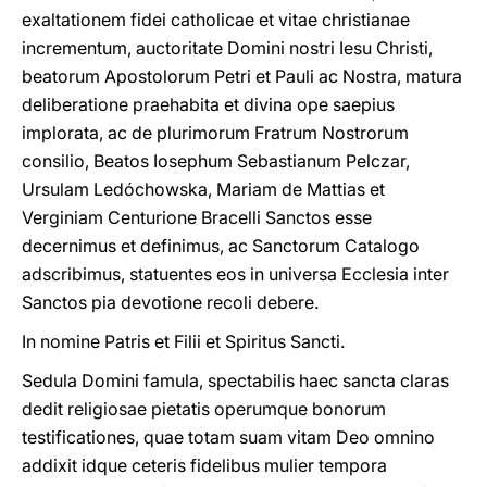
exaltationem fidei catholicae et vitae christianae
incrementum, auctoritate Domini nostri Iesu Christi,
beatorum Apostolorum Petri et Pauli ac Nostra, matura
deliberatione praehabita et divina ope saepius
implorata, ac de plurimorum Fratrum Nostrorum
consilio, Beatos Iosephum Sebastianum Pelczar,
Ursulam Ledóchowska, Mariam de Mattias et
Verginiam Centurione Bracelli Sanctos esse
decernimus et definimus, ac Sanctorum Catalogo
adscribimus, statuentes eos in universa Ecclesia inter
Sanctos pia devotione recoli debere.
In nomine Patris et Filii et Spiritus Sancti.
Sedula Domini famula, spectabilis haec sancta claras
dedit religiosae pietatis operumque bonorum
testificationes, quae totam suam vitam Deo omnino
addixit idque ceteris fidelibus mulier tempora