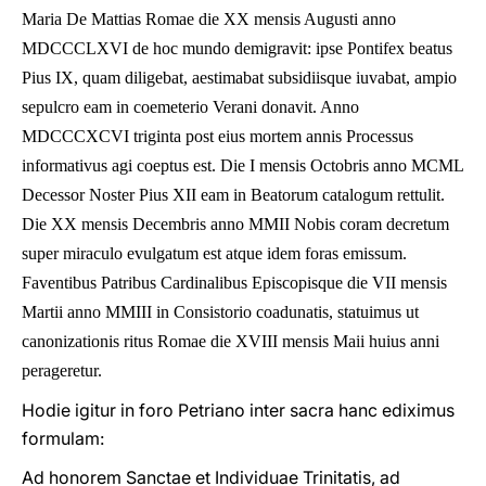
Maria De Mattias Romae die XX mensis Augusti anno
MDCCCLXVI de hoc mundo demigravit: ipse Pontifex beatus
Pius IX, quam diligebat, aestimabat subsidiisque iuvabat, ampio
sepulcro eam in coemeterio Verani donavit. Anno
MDCCCXCVI triginta post eius mortem annis Processus
informativus agi coeptus est. Die I mensis Octobris anno MCML
Decessor Noster Pius XII eam in Beatorum catalogum rettulit.
Die XX mensis Decembris anno MMII Nobis coram decretum
super miraculo evulgatum est atque idem foras emissum.
Faventibus Patribus Cardinalibus Episcopisque die VII mensis
Martii anno MMIII in Consistorio coadunatis, statuimus ut
canonizationis ritus Romae die XVIII mensis Maii huius anni
perageretur.
Hodie igitur in foro Petriano inter sacra hanc ediximus
formulam:
Ad honorem Sanctae et Individuae Trinitatis, ad