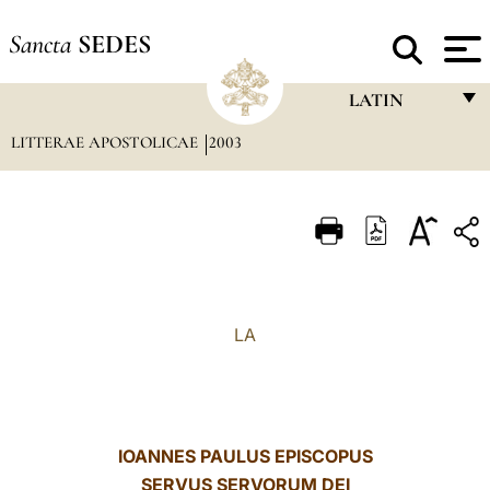
Sancta
SEDES
LATIN
LITTERAE APOSTOLICAE
2003
FRANÇAIS
ENGLISH
ITALIANO
PORTUGUÊS
ESPAÑOL
LA
DEUTSCH
POLSKI
العربيّة
IOANNES PAULUS EPISCOPUS
SERVUS SERVORUM DEI
中文