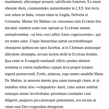
enuntiarent, ubicumque possent, salvificum Amorem. Ea suum
obeunte diem, communitates numerabantur in LXX fere locis,
non solum in Italia, verum etiam in Anglia, Helvetia et
Germania. Mariae De Mattias cor consonans eum Ecclesia fere
micabat: eandem suam esse operam ac Ecclesiae munus
animadvertebat, «ut Iesu cruci affixi Amor cognosceretur», qui
est nostra salus. Usque hierarchiae paruit sacerdotibusque
obsequens quibuscum opus faciebat, at in Christum animasque
dilectione absumpta, novam faciem dedit in Ecclesia feminis.
Ipsa enim se Evangelii nuntiandi officio penitus detineri
sentiebat et ceteris mulieribus copiam fecit proprii feminei
ingenii promovendi. Fortis, animosa, erga omnes amabilis Maria
De Mattias, in amorem intenta ipsa suam transegit vitam, ut in
omnibus rebus Iesu «voluptatem» daret, cuius amore ardebat
euiusque amore involvebatur, proximum constanter cum
diligeret, pauperes peccatoresque potissimum, eos iuvans ut
vitam eum Deo exigendam detegerent.