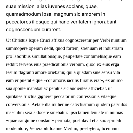
suae missioni alias iuvenes socians, quae,
quemadmodum ipsa, magnum sic amorem in
peccatores illosque qui hanc veritatem ignorabant
cognoscendum curarent.
Ut Christus Isque Cruci affixus cognosceretur per Verbi nuntium
summopere operam dedit, quod fortem, strenuam et industriam
pro laboribus simultatibusque, paupertate contumeliisque eam
reddit: fervens eius praedicationis verbum, quod ex eius erga
Iesum flagranti amore oriebatur, qui a quadam sine sensu vita
eam eripuerat eique «cor amoris iaculis furatus erat», ex animo
sua sponte manabat ac penitus sic audientes afficiebat, ut
spiritales fructus gigneret peccatorum confessionis vitaeque
conversionis. Aetate illa mulier ne catechismum quidem parvulos
masculini sexus docere sinebatur: ipsa tamen lenitate in animas
«quae sanguine constant» permota, postulavit et a suo spiritali
moderatore, Venerabili Ioanne Merlini, presbytero, licentiam