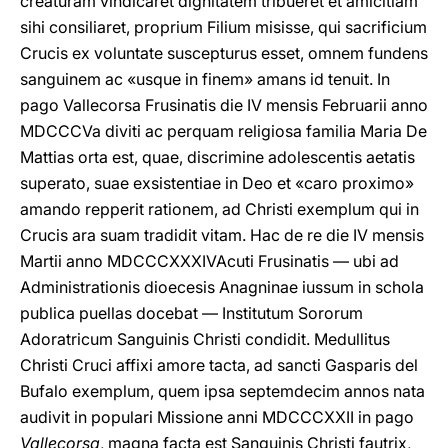
creaturam vindicaret dignitatem tribueret et amicitiam
sihi consiliaret, proprium Filium misisse, qui sacrificium
Crucis ex voluntate suscepturus esset, omnem fundens
sanguinem ac «usque in finem» amans id tenuit. In
pago Vallecorsa Frusinatis die IV mensis Februarii anno
MDCCCVa diviti ac perquam religiosa familia Maria De
Mattias orta est, quae, discrimine adolescentis aetatis
superato, suae exsistentiae in Deo et «caro proximo»
amando repperit rationem, ad Christi exemplum qui in
Crucis ara suam tradidit vitam. Hac de re die IV mensis
Martii anno MDCCCXXXIVAcuti Frusinatis — ubi ad
Administrationis dioecesis Anagninae iussum in schola
publica puellas docebat — Institutum Sororum
Adoratricum Sanguinis Christi condidit. Medullitus
Christi Cruci affixi amore tacta, ad sancti Gasparis del
Bufalo exemplum, quem ipsa septemdecim annos nata
audivit in populari Missione anni MDCCCXXII in pago
Vallecorsa
, magna facta est Sanguinis Christi fautrix,