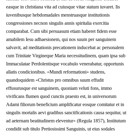
easque in christiana vita ad cuiusque vitae statum iuvaret. Iis
iuvenibusque hebdomadales menstruasque institutionis
congressiones necnon singulis annis spiritalia exercitia
comparabat. Cum sibi persuasum etiam haberet fidem esse
amabilem Iesu adhaesionem, qui nos suum per sanguinem
salvavit, ad meditationis precationem inducebat ac personalem
cum Trinitate Virgineque Maria necessitudinem, quam ipsa sub
Immaculatae Perdolentisque vocabulo venerabatur, opportunis
allatis condicionibus. «Mundi reformationi» studens,
quandoquidem «Christus pro omnibus suum effudit
effusurusque est sanguinem, quoniam veluti fons, immo
vivificans flumen quod cunctis praesto est, in universorum
Adami filiorum beneficium amplificatur eosque comitatur et in
singulis mortalis aevi gradibus sanctificationis causa sequitur, ut
ad aeternam beatitudinem eleventur» (Regula 1857), Institutum
condidit sub titulo Pretiosissimi Sanguinis, ut eius sodales