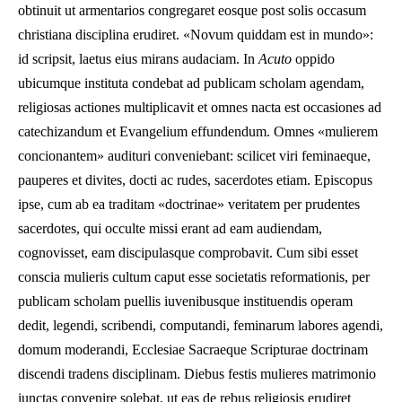
obtinuit ut armentarios congregaret eosque post solis occasum
christiana disciplina erudiret. «Novum quiddam est in mundo»:
id scripsit, laetus eius mirans audaciam. In
Acuto
oppido
ubicumque instituta condebat ad publicam scholam agendam,
religiosas actiones multiplicavit et omnes nacta est occasiones ad
catechizandum et Evangelium effundendum. Omnes «mulierem
concionantem» audituri conveniebant: scilicet viri feminaeque,
pauperes et divites, docti ac rudes, sacerdotes etiam. Episcopus
ipse, cum ab ea traditam «doctrinae» veritatem per prudentes
sacerdotes, qui occulte missi erant ad eam audiendam,
cognovisset, eam discipulasque comprobavit. Cum sibi esset
conscia mulieris cultum caput esse societatis reformationis, per
publicam scholam puellis iuvenibusque instituendis operam
dedit, legendi, scribendi, computandi, feminarum labores agendi,
domum moderandi, Ecclesiae Sacraeque Scripturae doctrinam
discendi tradens disciplinam. Diebus festis mulieres matrimonio
iunctas convenire solebat, ut eas de rebus religiosis erudiret