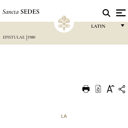
Sancta
SEDES
LATIN
EPISTULAE
1980
FRANÇAIS
ENGLISH
ITALIANO
PORTUGUÊS
ESPAÑOL
DEUTSCH
POLSKI
العربيّة
LA
中文