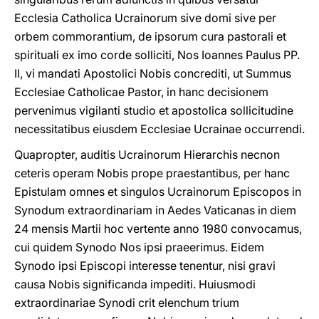
Ecclesia Catholica Ucrainorum sive domi sive per
orbem commorantium, de ipsorum cura pastorali et
spirituali ex imo corde solliciti, Nos Iοannes Paulus PP.
II, vi mandati Apostolici Nobis concrediti, ut Summus
Ecclesiae Catholicae Pastor, in hanc decisionem
pervenimus vigilanti studio et apοstοlica sοllicitudine
necessitatibus eiusdem Ecclesiae Ucrainae occurrendi.
Quapropter, auditis Ucrainorum Hierarchis necnon
ceteris operam Nobis prope praestantibus, per hanc
Epistulam οmnes et singulos Ucrainorum Episcopos in
Synodum extraordinariam in Aedes Vaticanas in diem
24 mensis Martii hoc vertente anno 1980 cοnvοcamus,
cui quidem Synodo Nos ipsi praeerimus. Eidem
Synodo ipsi Episcopi interesse tenentur, nisi gravi
causa Nobis significanda impediti. Huiusmodi
extraordinariae Synοdi crit elenchum trium