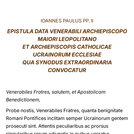
LATINE
IOANNES PAULUS PP. II
EPISTULA DATA VENERABILI ARCHIEPISCOPO
MAIORI LEOPOLITANO
ET ARCHIEPISCOPIS CATHOLICAE
UCRAINORUM ECCLESIAE
QUA SYNODUS EXTRAORDINARIA
CONVOCATUR
Venerabiles Fratres, salutem, et Apostolicam
Benedictionem,
Probe nostis, Venerabiles Fratres, quanta benignitate
Rοmani Pοntifices inclitam semper Ucrainorum gentem
prosecuti sint. Attentis peculiaribus ac prorsus
singularibus rerum adiunctis in quibus versatur