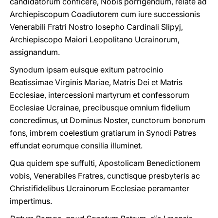
candidatorum conficere, Nοbis porrigendum, relate ad
Archiepiscοpum Coadiutorem cum iure successionis
Venerabili Fratri Nostro Iosepho Cardinali Slipyj,
Archiepiscopo Maiori Leopolitano Ucrainorum,
assignandum.
Synodum ipsam euisque exitum patrocinio
Beatissimae Virginis Mariae, Matris Dei et Μatris
Ecclesiae, intercessioni martyrum et confessorum
Ecclesiae Ucrainae, precibusque omnium fidelium
concredimus, ut Dominus Nοster, cunctorum bοnοrum
fons, imbrem coelestium gratiarum in Synodi Patres
effundat eorumque consilia illuminet.
Qua quidem spe suffulti, Apostolicam Benedictionem
vobis, Venerabiles Fratres, cunctisque presbyteris ac
Christifidelibus Ucrainorum Ecclesiae peramanter
impertimus.