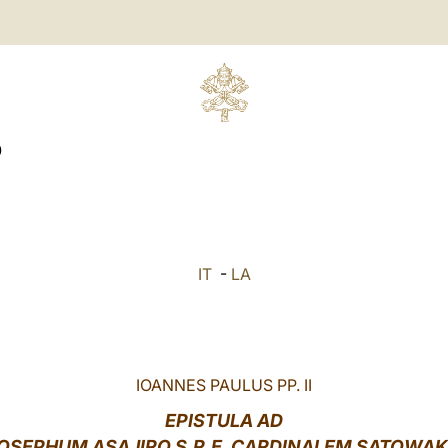
0
IT
-
LA
IOANNES PAULUS PP. II
EPISTULA AD
IOSEPHUM ASAJIRO S.R.E.
CARDINALEM SATOWAK