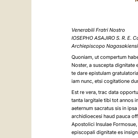
Venerabili Fratri Nostro
IOSEPHO ASAJIRO S. R. E. C
Archiepiscopo Nagasakiensi
Quoniam, ut compertum habem
Noster, a suscepta dignitate
te dare epistulam gratulator
iam nunc, etsi cogitatione dum
Est re vera, trac data oppo
tanta largitale tibi tot annos 
aeternum sacratus sis in ipsa
archidioecesi haud pauca off
Apostolici Insulae Formosue,
episcopali dignitate es insi