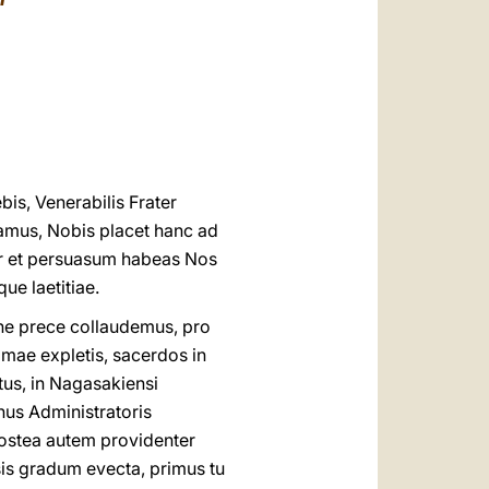
العربيّة
中文
LATINE
s, Venerabilis Frater
tamus, Nobis placet hanc ad
tur et persuasum habeas Nos
ue laetitiae.
ne prece collaudemus, pro
 Romae expletis, sacerdos in
ctus, in Nagasakiensi
nus Administratoris
Postea autem providenter
is gradum evecta, primus tu