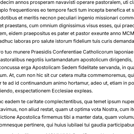
tredecim annos prosperam navavisti operare pastoralem, uti cl
duplo frequentiores eo tempore facti tum incepta benefica et 
is dotibus et meritis necnon peculiari ingenio missionari c
et praestans, cum omnium dignissimus visus esses, qui prae
m, eidem praepositus es pater et pastor exeunte anno MCMLX
adhuc laboras pro salute istorum fidelium tuis curis demand
 pro tuo munere Praesidis Conferentiae Catholicorum Iaponi
astoralibus negotiis iuxtamandatum apostolicum dirigendis,
n inconcussa erga Apostolicam Sedem fidelitate servanda, in 
um. At, cum non hic sit cur cetera multa commemoremus, q
tur te ad id continuandum animo hortamur, adeo ut, etiam in po
iendo, exspectationem Ecclesiae expleas.
c eadem te caritate complectentibus, qua temet ipsum nuper 
vimus, non aliud restat, quam ut optima vota Nostra, cum ite
ictione Apostolica firmemus tibi a manter data, quam volumu
 omnesque pertinere, qui huius iubilaei tui gaudia participabun