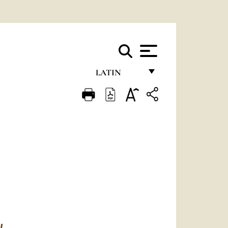
LATIN
FRANÇAIS
ENGLISH
ITALIANO
PORTUGUÊS
ESPAÑOL
DEUTSCH
POLSKI
I