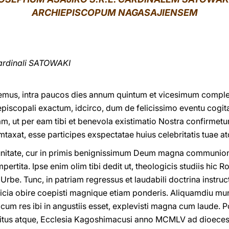
ARCHIEPISCOPUM NAGASAJIENSEM
ardinali SATOWAKI
us, intra paucos dies annum quintum et vicesimum complebi
 episcopali exactum, idcirco, dum de felicissimo eventu cogi
iam, ut per eam tibi et benevola existimatio Nostra confirme
taxat, esse participes exspectatae huius celebritatis tuae atq
rtunitate, cur in primis benignissimum Deum magna communio
impertita. Ipse enim olim tibi dedit ut, theologicis studiis hic
 Urbe. Tunc, in patriam regressus et laudabili doctrina instru
icia obire coepisti magnique etiam ponderis. Aliquamdiu mu
 cum res ibi in angustiis esset, explevisti magna cum laude. 
gnitus atque, Ecclesia Kagoshimacusi anno MCMLV ad dioeces