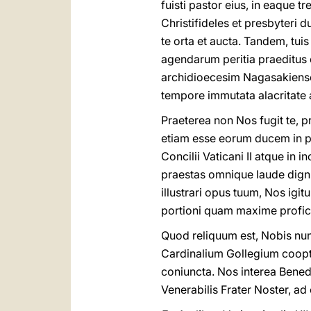
fuisti pastor eius, in eaque 
Christifideles et presbyteri 
te orta et aucta. Tandem, tu
agendarum peritia praeditus 
archidioecesim Nagasakiense
tempore immutata alacritate 
Praeterea non Nos fugit te,
etiam esse eorum ducem in p
Concilii Vaticani II atque i
praestas omnique laude dign
illustrari opus tuum, Nos igi
portioni quam maxime profic
Quod reliquum est, Nobis nun
Cardinalium Gollegium coopta
coniuncta. Nos interea Bened
Venerabilis Frater Noster, ad