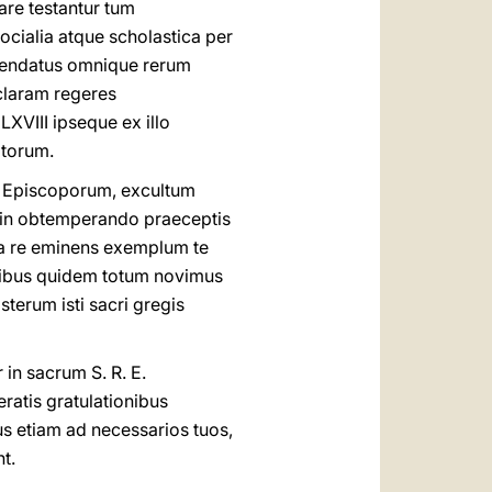
are testantur tum
socialia atque scholastica per
ommendatus omnique rerum
claram regeres
VIII ipseque ex illo
atorum.
ae Episcoporum, excultum
 in obtemperando praeceptis
qua re eminens exemplum te
uibus quidem totum novimus
sterum isti sacri gregis
in sacrum S. R. E.
ratis gratulationibus
s etiam ad necessarios tuos,
t.