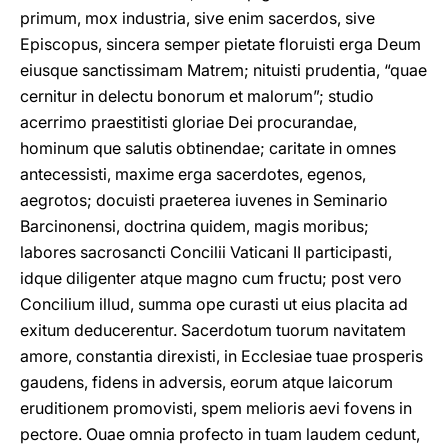
primum, mox industria, sive enim sacerdos, sive
Episcopus, sincera semper pietate floruisti erga Deum
eiusque sanctissimam Matrem; nituisti prudentia, “quae
cernitur in delectu bonorum et malorum”; studio
acerrimo praestitisti gloriae Dei procurandae,
hominum que salutis obtinendae; caritate in omnes
antecessisti, maxime erga sacerdotes, egenos,
aegrotos; docuisti praeterea iuvenes in Seminario
Barcinonensi, doctrina quidem, magis moribus;
labores sacrosancti Concilii Vaticani II participasti,
idque diligenter atque magno cum fructu; post vero
Concilium illud, summa ope curasti ut eius placita ad
exitum deducerentur. Sacerdotum tuorum navitatem
amore, constantia direxisti, in Ecclesiae tuae prosperis
gaudens, fidens in adversis, eorum atque laicorum
eruditionem promovisti, spem melioris aevi fovens in
pectore. Ouae omnia profecto in tuam laudem cedunt,