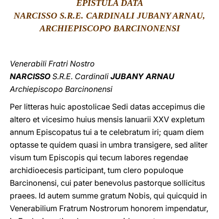
EPISTULA DATA
NARCISSO S.R.E. CARDINALI JUBANY ARNAU,
LATINE
ARCHIEPISCOPO BARCINONENSI
Venerabili Fratri Nostro
NARCISSO
S.R.E. Cardinali
JUBANY ARNAU
Archiepiscopo Barcinonensi
Per litteras huic apostolicae Sedi datas accepimus die
altero et vicesimo huius mensis Ianuarii XXV expletum
annum Episcopatus tui a te celebratum iri; quam diem
optasse te quidem quasi in umbra transigere, sed aliter
visum tum Episcopis qui tecum labores regendae
archidioecesis participant, tum clero populoque
Barcinonensi, cui pater benevolus pastorque sollicitus
praees. Id autem summe gratum Nobis, qui quicquid in
Venerabilium Fratrum Nostrorum honorem impendatur,