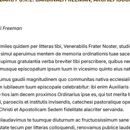
li Freeman
les quidem per litteras tibi, Venerabilis Frater Noster, stu
imul aperuimus mentem de memoria ordinationis tuae sacerd
 cupimus gratulantia verba breviter tibi perscribere, quibus
musque episcopatum ipsum tuum in vicesimo quinto eius nata
mus gaudii magnitudinem quo communitas nativa ecclesialis 
m iubilaeum tuum episcopale celebrabitur: ibi enim Auxiliari
os iam decem proximos Ordinarius ipse es, qui tot merita tib
, paroeciis et institutis invisendis, catechesi pastoralique
risti et Apostolicam Sedem fidelitate alacriter servanda.
e dilaudavimus te tuumque diuturnum ac fructuosissimum sane 
estate tecum per litteras colloquendi, renovamus publice l