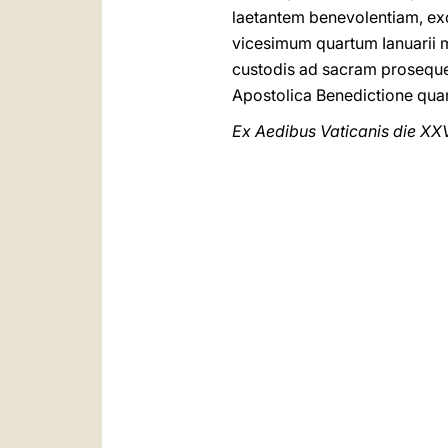
laetantem benevolentiam, exo
vicesimum quartum Ianuarii 
custodis ad sacram proseque
Apostolica Benedictione quam
Ex Aedibus Vaticanis die XX