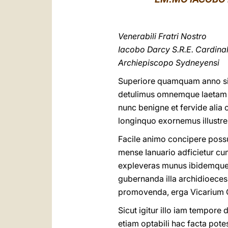
Venerabili Fratri Nostro
Iacobo Darcy S.R.E. Cardina
Archiepiscopo Sydneyensi
Superiore quamquam anno simi
detulimus omnemque laetam s
nunc benigne et fervide alia
longinquo exornemus illustre
Facile animo concipere possu
mense Ianuario adficietur cu
expleveras munus ibidemque h
gubernanda illa archidioecesi
promovenda, erga Vicarium Ch
Sicut igitur illo iam tempor
etiam optabili hac facta pot