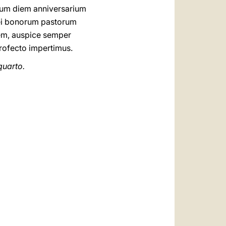
imum diem anniversarium
Dei bonorum pastorum
tem, auspice semper
profecto impertimus.
quarto.