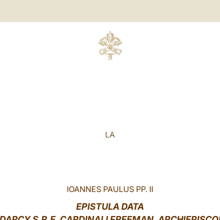
LA
IOANNES PAULUS PP. II
EPISTULA DATA
DARCY S.R.E. CARDINALI FREEMAN, ARCHIEPISC