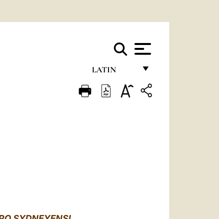
LATIN
FRANÇAIS
ENGLISH
ITALIANO
PORTUGUÊS
ESPAÑOL
DEUTSCH
POLSKI
OPO SYDNEYENSI