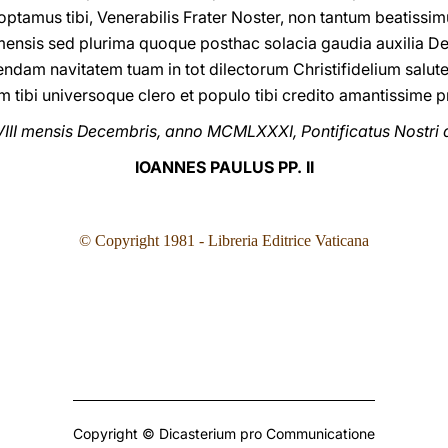
ptamus tibi, Venerabilis Frater Noster, non tantum beatiss
mensis sed plurima quoque posthac solacia gaudia auxilia 
ndam navitatem tuam in tot dilectorum Christifidelium salu
 tibi universoque clero et populo tibi credito amantissime 
VIII mensis Decembris, anno MCMLXXXI, Pontificatus Nostri 
IOANNES PAULUS PP. II
© Copyright 1981
- Libreria Editrice Vaticana
Copyright © Dicasterium pro Communicatione