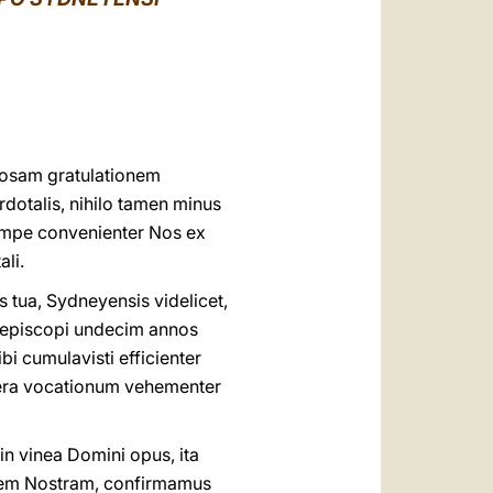
العربيّة
中文
LATINE
diosam gratulationem
otalis, nihilo tamen minus
 nempe convenienter Nos ex
li.
tua, Sydneyensis videlicet,
s episcopi undecim annos
i cumulavisti efficienter
 opera vocationum vehementer
in vinea Domini opus, ita
audem Nostram, confirmamus