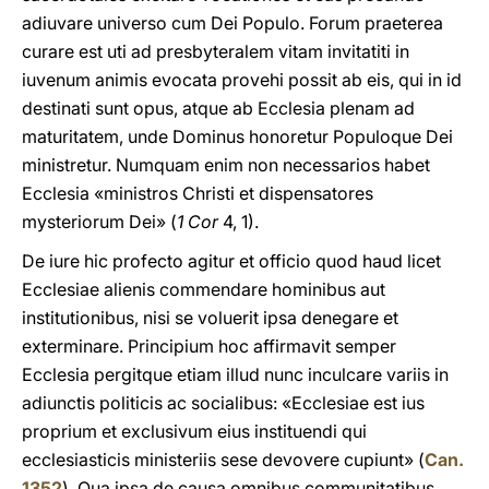
adiuvare universo cum Dei Populo. Forum praeterea
curare est uti ad presbyteralem vitam invitatiti in
iuvenum animis evocata provehi possit ab eis, qui in id
destinati sunt opus, atque ab Ecclesia plenam ad
maturitatem, unde Dominus honoretur Populoque Dei
ministretur. Numquam enim non necessarios habet
Ecclesia «ministros Christi et dispensatores
mysteriorum Dei» (
1 Cor
4, 1).
De iure hic profecto agitur et officio quod haud licet
Ecclesiae alienis commendare hominibus aut
institutionibus, nisi se voluerit ipsa denegare et
exterminare. Principium hoc affirmavit semper
Ecclesia pergitque etiam illud nunc inculcare variis in
adiunctis politicis ac socialibus: «Ecclesiae est ius
proprium et exclusivum eius instituendi qui
ecclesiasticis ministeriis sese devovere cupiunt» (
Can.
1352
). Qua ipsa de causa omnibus communitatibus