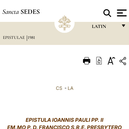
Sancta
SEDES
LATIN
EPISTULAE
1981
FRANÇAIS
ENGLISH
ITALIANO
PORTUGUÊS
ESPAÑOL
CS
-
LA
DEUTSCH
POLSKI
العربيّة
EPISTULA IOANNIS PAULI PP. II
EM.MO P. D. FRANCISCO S.R.E. PRESBYTERO
中文