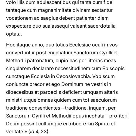
volo illis cum adulescentibus qui tanta cum fide
tantaque cum magnanimitate divinam sectantur
vocationem ac saepius debent patienter diem
exspectare quo sua assequi valeant sacerdotalia
optata.
Hoc itaque anno, quo totius Ecclesiae oculi in vοs
convertuntur post enuntiatum Sanctorum Cyrilli et
Methodii patronatum, cupio has per litteras meas
singularem declarare necessitudinem cum Episcopis
cunctaque Ecclesia in Cecoslovachia. Vobiscum
coniuncte precor et ego Dominum ne vestris in
dioecesibus et paroeciis deficient umquam altaris
ministri utque omnes quidem cum tot saeculorum
traditione consentientes – traditione, inquam, per
Sanctorum Cyrilli et Methodii opus incohata – profiteri
Deum possint cultumque ei tribuere «in Spiritu et
veritate » (
Io
4, 23).