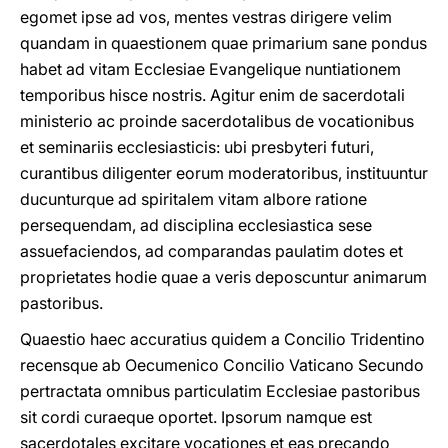
egomet ipse ad vos, mentes vestras dirigere velim
quandam in quaestionem quae primarium sane pondus
habet ad vitam Ecclesiae Evangelique nuntiationem
temporibus hisce nostris. Agitur enim de sacerdotali
ministerio ac proinde sacerdotalibus de vocationibus
et seminariis ecclesiasticis: ubi presbyteri futuri,
curantibus diligenter eorum moderatoribus, instituuntur
ducunturque ad spiritalem vitam albore ratione
persequendam, ad disciplina ecclesiastica sese
assuefaciendos, ad comparandas paulatim dotes et
proprietates hodie quae a veris deposcuntur animarum
pastoribus.
Quaestio haec accuratius quidem a Concilio Tridentino
recensque ab Oecumenico Concilio Vaticano Secundo
pertractata omnibus particulatim Ecclesiae pastoribus
sit cordi curaeque oportet. Ipsorum namque est
sacerdotales excitare vocationes et eas precando