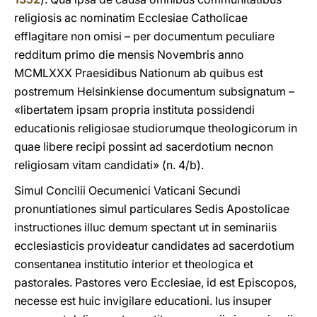
religiosis ac nominatim Ecclesiae Catholicae
efflagitare non omisi – per documentum peculiare
redditum primo die mensis Novembris anno
MCMLXXX Praesidibus Nationum ab quibus est
postremum Helsinkiense documentum subsignatum –
«libertatem ipsam propria instituta possidendi
educationis religiosae studiorumque theologicorum in
quae libere recipi possint ad sacerdotium necnon
religiosam vitam candidati» (n. 4/b).
Simul Concilii Oecumenici Vaticani Secundi
pronuntiationes simul particulares Sedis Apostolicae
instructiones illuc demum spectant ut in seminariis
ecclesiasticis provideatur candidates ad sacerdotium
consentanea institutio interior et theologica et
pastorales. Pastores vero Ecclesiae, id est Episcopos,
necesse est huic invigilare educationi. Ius insuper