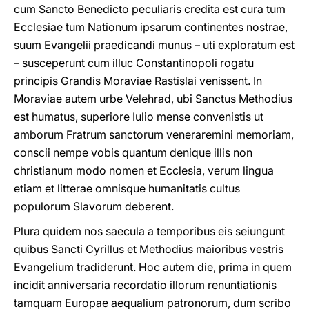
cum Sancto Benedicto peculiaris credita est cura tum
Ecclesiae tum Nationum ipsarum continentes nostrae,
suum Evangelii praedicandi munus – uti exploratum est
– susceperunt cum illuc Constantinopoli rogatu
principis Grandis Moraviae Rastislai venissent. In
Moraviae autem urbe Velehrad, ubi Sanctus Methodius
est humatus, superiore Iulio mense convenistis ut
ambοrum Fratrum sanctorum veneraremini memoriam,
conscii nempe vobis quantum denique illis non
christianum modo nomen et Ecclesia, verum lingua
etiam et litterae omnisque humanitatis cultus
populorum Slavorum deberent.
Plura quidem nos saecula a temporibus eis seiungunt
quibus Sancti Cyrillus et Methodius maioribus vestris
Evangelium tradiderunt. Hoc autem die, prima in quem
incidit anniversaria recordatio illorum renuntiationis
tamquam Europae aequalium patronorum, dum scribo