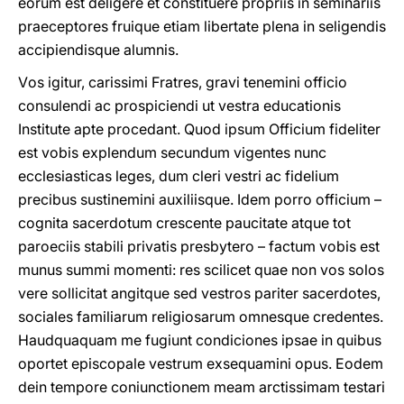
eorum est deligere et constituere propriis in seminariis
praeceptores fruique etiam libertate plena in seligendis
accipiendisque alumnis.
Vοs igitur, carissimi Fratres, gravi tenemini officio
consulendi ac prospiciendi ut vestra educationis
Institute apte procedant. Quod ipsum Officium fideliter
est vobis explendum secundum vigentes nunc
ecclesiasticas leges, dum cleri vestri ac fidelium
precibus sustinemini auxiliisque. Idem porro officium –
cognita sacerdotum crescente paucitate atque tot
paroeciis stabili privatis presbytero – factum vobis est
munus summi momenti: res scilicet quae non vos solos
vere sollicitat angitque sed vestros pariter sacerdotes,
sociales familiarum religiosarum omnesque credentes.
Haudquaquam me fugiunt condiciones ipsae in quibus
oportet episcopale vestrum exsequamini opus. Eodem
dein tempore coniunctionem meam arctissimam testari