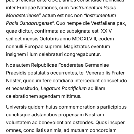
inter Europae Nationes, cum
“Instrumentum
Pacis
Monasteriense
” actum est nec non
“Instrumentum
Pacis Osnabrugense
”. Quo nempe die Vestfaliana pax,
quae dicitur, confirmata ac subsignata est, XXIV
scilicet mensis Octobris anno MDCXLVIII, eodem
nonnulli Europae supremi Magistratus eventum
insignem illum celebraturi congregabuntur.
Nos autem Reipublicae Foederatae Germaniae
Praesidis postulatis occurrentes, te, Venerabilis Frater
Noster, quocum fere cotidiana intercedunt consuetudo
et necessitudo,
Legatum Pontificium
ad illam
celebrationem agendam mittimus.
Universis quidem huius commemorationis participibus
cunctisque adstantibus propensam Nostram
voluntatem ac benevolentiam ostendes. Quos insuper
omnes, conciliatis animis, ad mutuam concordiam