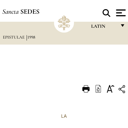
Sancta
SEDES
LATIN
EPISTULAE
1998
FRANÇAIS
ENGLISH
ITALIANO
PORTUGUÊS
ESPAÑOL
DEUTSCH
POLSKI
العربيّة
LA
中文