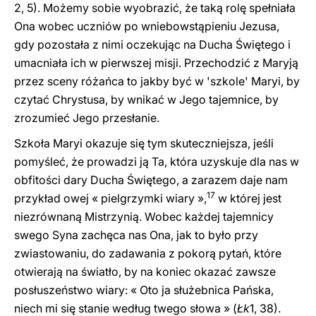
2, 5). Możemy sobie wyobrazić, że taką rolę spełniała
Ona wobec uczniów po wniebowstąpieniu Jezusa,
gdy pozostała z nimi oczekując na Ducha Świętego i
umacniała ich w pierwszej misji. Przechodzić z Maryją
przez sceny różańca to jakby być w 'szkole' Maryi, by
czytać Chrystusa, by wnikać w Jego tajemnice, by
zrozumieć Jego przesłanie.
Szkoła Maryi okazuje się tym skuteczniejsza, jeśli
pomyśleć, że prowadzi ją Ta, która uzyskuje dla nas w
obfitości dary Ducha Świętego, a zarazem daje nam
17
przykład owej « pielgrzymki wiary »,
w której jest
niezrównaną Mistrzynią. Wobec każdej tajemnicy
swego Syna zachęca nas Ona, jak to było przy
zwiastowaniu, do zadawania z pokorą pytań, które
otwierają na światło, by na koniec okazać zawsze
posłuszeństwo wiary: « Oto ja służebnica Pańska,
niech mi się stanie według twego słowa » (
Łk
1, 38).