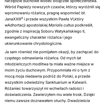
narzędzie duchowe wobec bolączek społeczeństwa.
Wśród Papieży nowszych czasów, którzy wyróżnili się
wpromowaniu różańca, pragnę wspomnieć bł.
4
JanaXXIII
i przede wszystkim Pawła VI,który
wAdhortacji apostolskiej
Marialis cultus
podkreślił,
zgodnie z inspiracją Soboru Watykańskiego II,
ewangeliczny charakter różańca i jego
ukierunkowanie chrystologiczne.
Ja sam również nie pomijałem okazji, by zachęcać do
częstego odmawiania różańca. Od mych lat
młodzieńczych modlitwa ta miała ważne miejsce w
moim życiu duchowym. Przypomniała mi o tym z
mocą moja niedawna podróż do Polski, a przede
wszystkim odwiedziny Sanktuarium w Kalwarii.
Różaniec towarzyszył mi wchwilach radości i
doświadczenia. Zawierzyłem mu wiele trosk. Dzięki
niemu zawsze doznawałem otuchy. Dwadzieścia