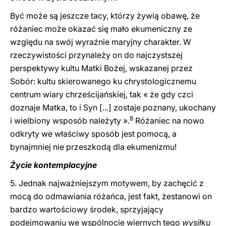
Być może są jeszcze tacy, którzy żywią obawę, że
różaniec może okazać się mało ekumeniczny ze
względu na swój wyraźnie maryjny charakter. W
rzeczywistości przynależy on do najczystszej
perspektywy kultu Matki Bożej, wskazanej przez
Sobór: kultu skierowanego ku chrystologicznemu
centrum wiary chrześcijańskiej, tak « że gdy czci
doznaje Matka, to i Syn [...] zostaje poznany, ukochany
8
i wielbiony wsposób należyty ».
Różaniec na nowo
odkryty we właściwy sposób jest pomocą, a
bynajmniej nie przeszkodą dla ekumenizmu!
Życie kontemplacyjne
5. Jednak najważniejszym motywem, by zachęcić z
mocą do odmawiania różańca, jest fakt, żestanowi on
bardzo wartościowy środek, sprzyjający
podejmowaniu we wspólnocie wiernych tego
wysiłku