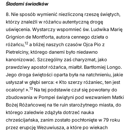
Śladami świadków
8. Nie sposób wymienić niezliczoną rzeszę świętych,
którzy znaleźli w różańcu autentyczną drogę
uświęcenia. Wystarczy wspomnieć św. Ludwika Marię
Grignion de Montforta, autora cennego dzieła o
12
różańcu,
a bliżej naszych czasów Ojca Pio z
Pietrelciny, którego danemi było niedawno
kanonizować. Szczególny zaś charyzmat, jako
prawdziwy apostoł różańca, miałbł. Bartłomiej Longo.
Jego droga świętości oparta była na natchnieniu, jakie
usłyszał w głębi serca: « Kto szerzy różaniec, ten jest
13
ocalony! ».
Na tej podstawie czuł się powołany do
zbudowania w Pompei świątyni pod wezwaniem Matki
Bożej Różańcowej na tle ruin starożytnego miasta, do
którego zaledwie zdążyła dotrzeć nauka
chrześcijańska, zanim zostało pochłonięte w 79 roku
przez erupcję Wezuwiusza, a które po wiekach