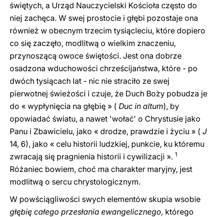
świętych, a Urząd Nauczycielski Kościoła często do
niej zachęca. W swej prostocie i głębi pozostaje ona
również w obecnym trzecim tysiącleciu, które dopiero
co się zaczęło, modlitwą o wielkim znaczeniu,
przynoszącą owoce świętości. Jest ona dobrze
osadzona wduchowości chrześcijaństwa, które - po
dwóch tysiącach lat - nic nie straciło ze swej
pierwotnej świeżości i czuje, że Duch Boży pobudza je
do « wypłynięcia na głębię » (
Duc in altum
), by
opowiadać światu, a nawet 'wołać' o Chrystusie jako
Panu i Zbawicielu, jako « drodze, prawdzie i życiu » (
J
14, 6), jako « celu historii ludzkiej, punkcie, ku któremu
1
zwracają się pragnienia historii i cywilizacji ».
Różaniec bowiem, choć ma charakter maryjny, jest
modlitwą o sercu chrystologicznym.
W powściągliwości swych elementów skupia wsobie
głębię całego przesłania ewangelicznego,
którego