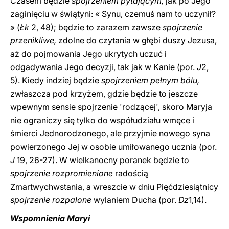
Czasem będzie
spojrzeniem pytającym,
jak po Jego
zaginięciu w świątyni: « Synu, czemuś nam to uczynił?
» (
Łk
2, 48); będzie to zarazem zawsze
spojrzenie
przenikliwe,
zdolne do czytania w głębi duszy Jezusa,
aż do pojmowania Jego ukrytych uczuć i
odgadywania Jego decyzji, tak jak w Kanie (por.
J
2,
5). Kiedy indziej będzie
spojrzeniem pełnym bólu,
zwłaszcza pod krzyżem, gdzie będzie to jeszcze
wpewnym sensie spojrzenie 'rodzącej', skoro Maryja
nie ograniczy się tylko do współudziału wmęce i
śmierci Jednorodzonego, ale przyjmie nowego syna
powierzonego Jej w osobie umiłowanego ucznia (por.
J
19, 26-27). W wielkanocny poranek będzie to
spojrzenie rozpromienione
radością
Zmartwychwstania, a wreszcie w dniu Pięćdziesiątnicy
spojrzenie rozpalone
wylaniem Ducha (por.
Dz
1,14).
Wspomnienia Maryi