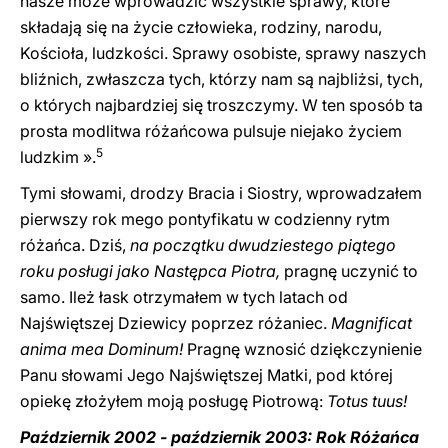
nasze może wprowadzić wszystkie sprawy, które
składają się na życie człowieka, rodziny, narodu,
Kościoła, ludzkości. Sprawy osobiste, sprawy naszych
bliźnich, zwłaszcza tych, którzy nam są najbliżsi, tych,
o których najbardziej się troszczymy. W ten sposób ta
prosta modlitwa różańcowa pulsuje niejako życiem
5
ludzkim ».
Tymi słowami, drodzy Bracia i Siostry, wprowadzałem
pierwszy rok mego pontyfikatu w codzienny rytm
różańca. Dziś,
na początku dwudziestego piątego
roku posługi jako Następca Piotra,
pragnę uczynić to
samo. Ileż łask otrzymałem w tych latach od
Najświętszej Dziewicy poprzez różaniec.
Magnificat
anima mea Dominum!
Pragnę wznosić dziękczynienie
Panu słowami Jego Najświętszej Matki, pod której
opiekę złożyłem moją posługę Piotrową:
Totus tuus!
Październik 2002 - październik 2003: Rok Różańca