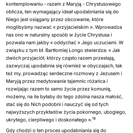
kontemplowaniu - razem z Maryją - Chrystusowego
oblicza, ten wymagający ideał upodabniania się do
Niego jest osiągany przez obcowanie, które
moglibyśmy nazwać « przyjacielskim ». Wprowadza
nas ono w naturalny sposób w życie Chrystusa i
pozwala nam jakby « oddychać » Jego uczuciami. W
związku z tym bł. Bartłomiej Longo stwierdza: « Jak
dwóch przyjaciół, którzy często razem przestają,
zazwyczaj upodabnia się również w obyczajach, tak
też my, prowadząc serdeczne rozmowy z Jezusem i
Maryją przez medytowanie tajemnic różańca i
rozwijając razem to samo życie przez komunię,
możemy, na ile byłaby do tego zdolna nasza małość,
stać się do Nich podobni i nauczyć się od tych
najwyższych przykładów życia pokornego, ubogiego,
18
ukrytego, cierpliwego i doskonałego ».
Gdy chodzi o ten proces upodabniania się do