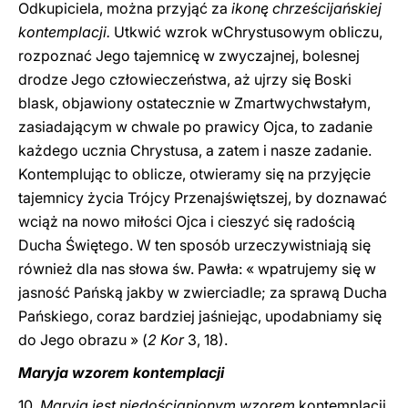
Odkupiciela, można przyjąć za
ikonę chrześcijańskiej
kontemplacji.
Utkwić wzrok wChrystusowym obliczu,
rozpoznać Jego tajemnicę w zwyczajnej, bolesnej
drodze Jego człowieczeństwa, aż ujrzy się Boski
blask, objawiony ostatecznie w Zmartwychwstałym,
zasiadającym w chwale po prawicy Ojca, to zadanie
każdego ucznia Chrystusa, a zatem i nasze zadanie.
Kontemplując to oblicze, otwieramy się na przyjęcie
tajemnicy życia Trójcy Przenajświętszej, by doznawać
wciąż na nowo miłości Ojca i cieszyć się radością
Ducha Świętego. W ten sposób urzeczywistniają się
również dla nas słowa św. Pawła: « wpatrujemy się w
jasność Pańską jakby w zwierciadle; za sprawą Ducha
Pańskiego, coraz bardziej jaśniejąc, upodabniamy się
do Jego obrazu » (
2 Kor
3, 18).
Maryja wzorem kontemplacji
10.
Maryja jest niedoścignionym wzorem
kontemplacji