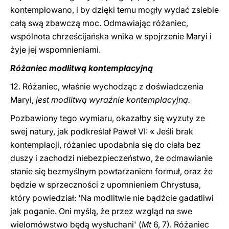
kontemplowano, i by dzięki temu mogły wydać zsiebie
całą swą zbawczą moc. Odmawiając różaniec,
wspólnota chrześcijańska wnika w spojrzenie Maryi i
żyje jej wspomnieniami.
Różaniec modlitwą kontemplacyjną
12. Różaniec, właśnie wychodząc z doświadczenia
Maryi,
jest modlitwą wyraźnie kontemplacyjną.
Pozbawiony tego wymiaru, okazałby się wyzuty ze
swej natury, jak podkreślał Paweł VI: « Jeśli brak
kontemplacji, różaniec upodabnia się do ciała bez
duszy i zachodzi niebezpieczeństwo, że odmawianie
stanie się bezmyślnym powtarzaniem formuł, oraz że
będzie w sprzeczności z upomnieniem Chrystusa,
który powiedział: 'Na modlitwie nie bądźcie gadatliwi
jak poganie. Oni myślą, że przez wzgląd na swe
wielomówstwo będą wysłuchani' (
Mt
6, 7). Różaniec