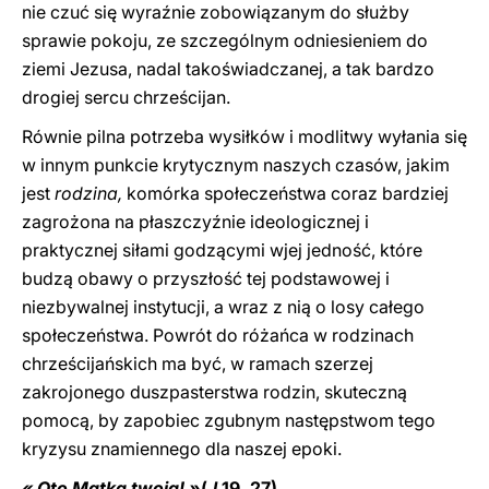
nie czuć się wyraźnie zobowiązanym do służby
sprawie pokoju, ze szczególnym odniesieniem do
ziemi Jezusa, nadal takoświadczanej, a tak bardzo
drogiej sercu chrześcijan.
Równie pilna potrzeba wysiłków i modlitwy wyłania się
w innym punkcie krytycznym naszych czasów, jakim
jest
rodzina,
komórka społeczeństwa coraz bardziej
zagrożona na płaszczyźnie ideologicznej i
praktycznej siłami godzącymi wjej jedność, które
budzą obawy o przyszłość tej podstawowej i
niezbywalnej instytucji, a wraz z nią o losy całego
społeczeństwa. Powrót do różańca w rodzinach
chrześcijańskich ma być, w ramach szerzej
zakrojonego duszpasterstwa rodzin, skuteczną
pomocą, by zapobiec zgubnym następstwom tego
kryzysu znamiennego dla naszej epoki.
« Oto Matka twoja! »
(
J
19, 27)