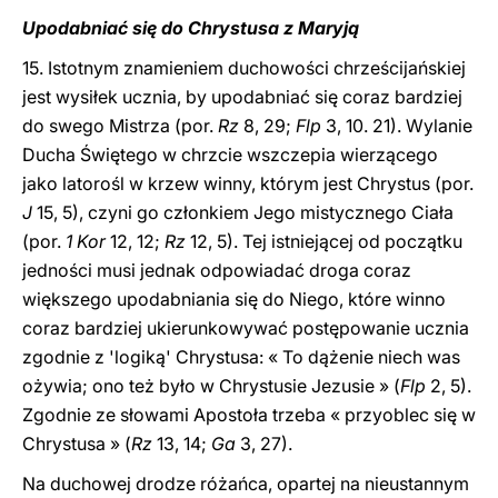
Upodabniać się do Chrystusa z Maryją
15. Istotnym znamieniem duchowości chrześcijańskiej
jest wysiłek ucznia, by upodabniać się coraz bardziej
do swego Mistrza (por.
Rz
8, 29;
Flp
3, 10. 21). Wylanie
Ducha Świętego w chrzcie wszczepia wierzącego
jako latorośl w krzew winny, którym jest Chrystus (por.
J
15, 5), czyni go członkiem Jego mistycznego Ciała
(por.
1 Kor
12, 12;
Rz
12, 5). Tej istniejącej od początku
jedności musi jednak odpowiadać droga coraz
większego upodabniania się do Niego, które winno
coraz bardziej ukierunkowywać postępowanie ucznia
zgodnie z 'logiką' Chrystusa: « To dążenie niech was
ożywia; ono też było w Chrystusie Jezusie » (
Flp
2, 5).
Zgodnie ze słowami Apostoła trzeba « przyoblec się w
Chrystusa » (
Rz
13, 14;
Ga
3, 27).
Na duchowej drodze różańca, opartej na nieustannym