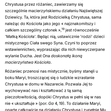
Chrystusa przez różaniec, zawierzamy się
szczególnie macierzyńskiemu działaniu Najświętszej
Dziewicy. Ta, która jest Rodzicielką Chrystusa, sama
należąc do Kościoła jako jego « najznakomitszy i
19
całkiem szczególny członek »,
jest równocześnie
'Matką Kościoła'. Będąc nią, ustawicznie 'rodzi' dzieci
mistycznego Ciała swego Syna. Czyni to poprzez
wstawiennictwo, wypraszając dla nich niewyczerpane
wylanie Ducha. Jest Ona
doskonałą ikoną
macierzyństwa Kościoła
.
Różaniec przenosi nas mistycznie, byśmy stanęli u
boku Maryi, troszczącej się o ludzkie wzrastanie
Chrystusa w domu w Nazarecie. Pozwala Jej to
wychowywać nas i kształtować z tą samą
pieczołowitością, dopóki Chrystus w pełni się w nas
nie « ukształtuje » (por.
Ga
4, 19). To działanie Maryi,
oparte całkowicie na działaniu Chrystusa i zupełnie Mu