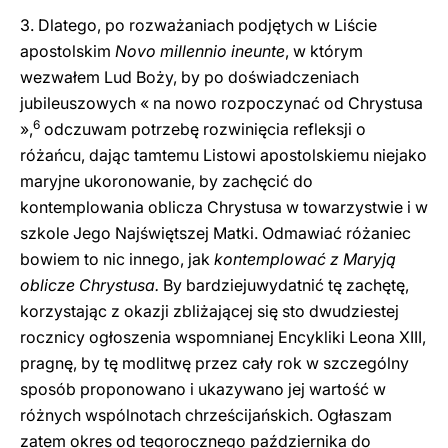
3. Dlatego, po rozważaniach podjętych w Liście
apostolskim
Novo millennio ineunte
, w którym
wezwałem Lud Boży, by po doświadczeniach
jubileuszowych « na nowo rozpoczynać od Chrystusa
6
»,
odczuwam potrzebę rozwinięcia refleksji o
różańcu, dając tamtemu Listowi apostolskiemu niejako
maryjne ukoronowanie, by zachęcić do
kontemplowania oblicza Chrystusa w towarzystwie i w
szkole Jego Najświętszej Matki. Odmawiać różaniec
bowiem to nic innego, jak
kontemplować z Maryją
oblicze Chrystusa.
By bardziejuwydatnić tę zachętę,
korzystając z okazji zbliżającej się sto dwudziestej
rocznicy ogłoszenia wspomnianej Encykliki Leona XIII,
pragnę, by tę modlitwę przez cały rok w szczególny
sposób proponowano i ukazywano jej wartość w
różnych wspólnotach chrześcijańskich. Ogłaszam
zatem okres od tegorocznego października do