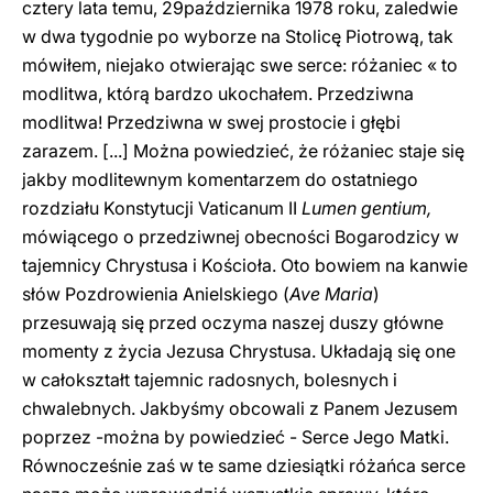
cztery lata temu, 29października 1978 roku, zaledwie
w dwa tygodnie po wyborze na Stolicę Piotrową, tak
mówiłem, niejako otwierając swe serce: różaniec « to
modlitwa, którą bardzo ukochałem. Przedziwna
modlitwa! Przedziwna w swej prostocie i głębi
zarazem. [...] Można powiedzieć, że różaniec staje się
jakby modlitewnym komentarzem do ostatniego
rozdziału Konstytucji Vaticanum II
Lumen gentium,
mówiącego o przedziwnej obecności Bogarodzicy w
tajemnicy Chrystusa i Kościoła. Oto bowiem na kanwie
słów Pozdrowienia Anielskiego (
Ave Maria
)
przesuwają się przed oczyma naszej duszy główne
momenty z życia Jezusa Chrystusa. Układają się one
w całokształt tajemnic radosnych, bolesnych i
chwalebnych. Jakbyśmy obcowali z Panem Jezusem
poprzez -można by powiedzieć - Serce Jego Matki.
Równocześnie zaś w te same dziesiątki różańca serce