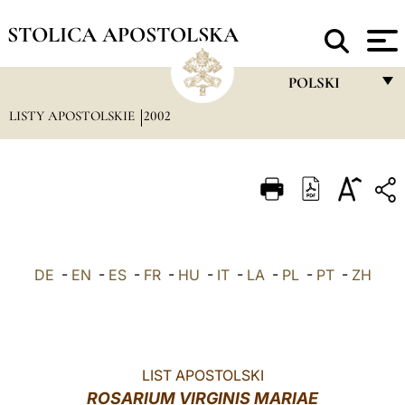
STOLICA APOSTOLSKA
POLSKI
LISTY APOSTOLSKIE
2002
FRANÇAIS
ENGLISH
ITALIANO
PORTUGUÊS
ESPAÑOL
DE
-
EN
-
ES
-
FR
-
HU
-
IT
-
LA
-
PL
-
PT
-
ZH
DEUTSCH
POLSKI
العربيّة
LIST APOSTOLSKI
ROSARIUM VIRGINIS MARIAE
中文