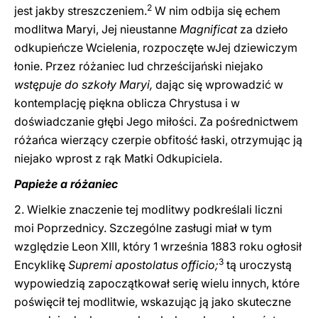
2
jest jakby streszczeniem.
W nim odbija się echem
modlitwa Maryi, Jej nieustanne
Magnificat
za dzieło
odkupieńcze Wcielenia, rozpoczęte wJej dziewiczym
łonie. Przez różaniec lud chrześcijański niejako
wstępuje do szkoły Maryi,
dając się wprowadzić w
kontemplację piękna oblicza Chrystusa i w
doświadczanie głębi Jego miłości. Za pośrednictwem
różańca wierzący czerpie obfitość łaski, otrzymując ją
niejako wprost z rąk Matki Odkupiciela.
Papieże a różaniec
2. Wielkie znaczenie tej modlitwy podkreślali liczni
moi Poprzednicy. Szczególne zasługi miał w tym
względzie Leon XIII, który 1 września 1883 roku ogłosił
3
Encyklikę
Supremi apostolatus officio;
tą uroczystą
wypowiedzią zapoczątkował serię wielu innych, które
poświęcił tej modlitwie, wskazując ją jako skuteczne