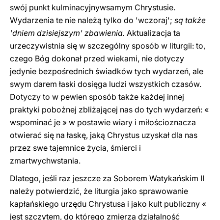
swój punkt kulminacyjnywsamym Chrystusie.
Wydarzenia te nie należą tylko do 'wczoraj';
są także
'dniem dzisiejszym' zbawienia.
Aktualizacja ta
urzeczywistnia się w szczególny sposób w liturgii: to,
czego Bóg dokonał przed wiekami, nie dotyczy
jedynie bezpośrednich świadków tych wydarzeń, ale
swym darem łaski dosięga ludzi wszystkich czasów.
Dotyczy to w pewien sposób także każdej innej
praktyki pobożnej zbliżającej nas do tych wydarzeń: «
wspominać je » w postawie wiary i miłościoznacza
otwierać się na łaskę, jaką Chrystus uzyskał dla nas
przez swe tajemnice życia, śmierci i
zmartwychwstania.
Dlatego, jeśli raz jeszcze za Soborem Watykańskim II
należy potwierdzić, że liturgia jako sprawowanie
kapłańskiego urzędu Chrystusa i jako kult publiczny «
jest szczytem, do którego zmierza działalność