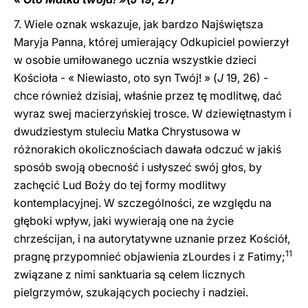
7. Wiele oznak wskazuje, jak bardzo Najświętsza
Maryja Panna, której umierający Odkupiciel powierzył
w osobie umiłowanego ucznia wszystkie dzieci
Kościoła - « Niewiasto, oto syn Twój! » (
J
19, 26) -
chce również dzisiaj, właśnie przez tę modlitwę, dać
wyraz swej macierzyńskiej trosce. W dziewiętnastym i
dwudziestym stuleciu Matka Chrystusowa w
różnorakich okolicznościach dawała odczuć w jakiś
sposób swoją obecność i usłyszeć swój głos, by
zachęcić Lud Boży do tej formy modlitwy
kontemplacyjnej. W szczególności, ze względu na
głęboki wpływ, jaki wywierają one na życie
chrześcijan, i na autorytatywne uznanie przez Kościół,
11
pragnę przypomnieć objawienia zLourdes i z Fatimy;
związane z nimi sanktuaria są celem licznych
pielgrzymów, szukających pociechy i nadziei.