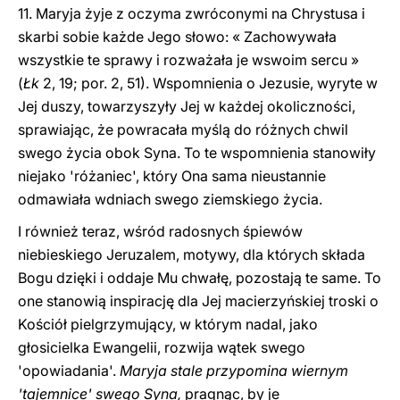
11. Maryja żyje z oczyma zwróconymi na Chrystusa i
skarbi sobie każde Jego słowo: « Zachowywała
wszystkie te sprawy i rozważała je wswoim sercu »
(
Łk
2, 19; por. 2, 51). Wspomnienia o Jezusie, wyryte w
Jej duszy, towarzyszyły Jej w każdej okoliczności,
sprawiając, że powracała myślą do różnych chwil
swego życia obok Syna. To te wspomnienia stanowiły
niejako 'różaniec', który Ona sama nieustannie
odmawiała wdniach swego ziemskiego życia.
I również teraz, wśród radosnych śpiewów
niebieskiego Jeruzalem, motywy, dla których składa
Bogu dzięki i oddaje Mu chwałę, pozostają te same. To
one stanowią inspirację dla Jej macierzyńskiej troski o
Kościół pielgrzymujący, w którym nadal, jako
głosicielka Ewangelii, rozwija wątek swego
'opowiadania'.
Maryja stale przypomina wiernym
'tajemnice' swego Syna,
pragnąc, by je