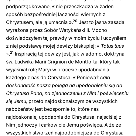
podporządkowane, « nie przeszkadza w żaden
sposób bezpośredniej łączności wiernych z
20
Chrystusem, ale ją umacnia ».
Jest to jasna zasada
wyrażona przez Sobór Watykański II. Mocno
doświadczyłem tej prawdy w moim życiu i uczyniłem
z niej podstawę mojej dewizy biskupiej: «
Totus tuus
21
».
Inspiracją tej dewizy jest, jak wiadomo, doktryna
św. Ludwika Marii Grignion de Montforta, który tak
wyjaśniał rolę Maryi w procesie upodabniania
każdego z nas do Chrystusa: « Ponieważ
cała
doskonałość nasza polega na upodobnieniu się do
Chrystusa Pana, na zjednoczeniu z Nim i poświęceniu
się Jemu,
przeto najdoskonalszym ze wszystkich
nabożeństw jest bezspornie to, które nas
najdoskonalej upodabnia do Chrystusa, najściślej z
Nim jednoczy i całkowicie Jemu poświęca. A że ze
wszystkich stworzeń najpodobniejsza do Chrystusa