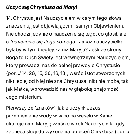
Uczyć się Chrystusa od Maryi
14. Chrystus jest Nauczycielem w całym tego słowa
znaczeniu, jest objawiającym i samym Objawieniem.
Nie chodzi jedynie o nauczenie się tego, co głosił, ale
o
'nauczenie się Jego samego'.
Jakaż nauczycielka
byłaby w tym bieglejsza niż Maryja? Jeśli ze strony
Boga to Duch Święty jest wewnętrznym Nauczycielem,
który prowadzi nas do pełnej prawdy o Chrystusie
(por.
J
14, 26; 15, 26; 16, 13), wśród istot stworzonych
nikt lepiej od Niej nie zna Chrystusa; nikt nie może, tak
jak Matka, wprowadzić nas w głęboką znajomość
Jego misterium.
Pierwszy ze 'znaków', jakie uczynił Jezus -
przemienienie wody w wino na weselu w Kanie -
ukazuje nam Maryję właśnie w roli Nauczycielki, gdy
zachęca sługi do wykonania poleceń Chrystusa (por.
J