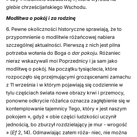
glebie
chrześcijańskiego Wschodu.
Modlitwa o pokój i za rodzinę
6. Pewne okoliczności historyczne sprawiają, że to
przypomnienie o modlitwie różańcowej nabiera
szczególnej aktualności. Pierwszą z nich jest pilna
potrzeba wołania do Boga o
dar pokoju.
Różaniec
nieraz wskazywali moi Poprzednicy i ja sam jako
modlitwę o pokój. Na początku tysiąclecia, które
rozpoczęło się przejmującymi groząscenami zamachu
z 11 września i w którym pojawiają się codziennie w
tylu częściach świata nowe obrazy krwi i przemocy,
ponowne odkrycie różańca oznacza zagłębienie się w
kontemplowanie tajemnicy Tego, który « jest naszym
pokojem », gdyż « obie części ludzkości uczynił
jednością, bo zburzył rozdzielający je mur - wrogość
» (
Ef
2, 14). Odmawiając zatem róża- niec, nie można