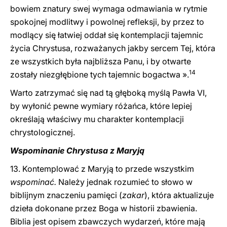
bowiem znatury swej wymaga odmawiania w rytmie
spokojnej modlitwy i powolnej refleksji, by przez to
modlący się łatwiej oddał się kontemplacji tajemnic
życia Chrystusa, rozważanych jakby sercem Tej, która
ze wszystkich była najbliższa Panu, i by otwarte
14
zostały niezgłębione tych tajemnic bogactwa ».
Warto zatrzymać się nad tą głęboką myślą Pawła VI,
by wyłonić pewne wymiary różańca, które lepiej
określają właściwy mu charakter kontemplacji
chrystologicznej.
Wspominanie Chrystusa z Maryją
13. Kontemplować z Maryją to przede wszystkim
wspominać.
Należy jednak rozumieć to słowo w
biblijnym znaczeniu pamięci (
zakar
), która aktualizuje
dzieła dokonane przez Boga w historii zbawienia.
Biblia jest opisem zbawczych wydarzeń, które mają