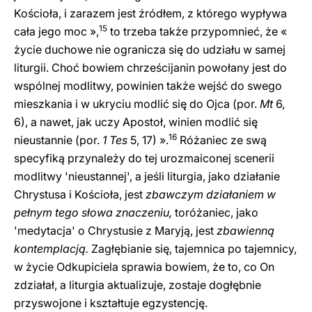
Kościoła, i zarazem jest źródłem, z którego wypływa
15
cała jego moc »,
to trzeba także przypomnieć, że «
życie duchowe nie ogranicza się do udziału w samej
liturgii. Choć bowiem chrześcijanin powołany jest do
wspólnej modlitwy, powinien także wejść do swego
mieszkania i w ukryciu modlić się do Ojca (por.
Mt
6,
6), a nawet, jak uczy Apostoł, winien modlić się
16
nieustannie (por.
1 Tes
5, 17) ».
Różaniec ze swą
specyfiką przynależy do tej urozmaiconej scenerii
modlitwy 'nieustannej', a jeśli liturgia, jako działanie
Chrystusa i Kościoła, jest
zbawczym działaniem w
pełnym tego słowa znaczeniu,
toróżaniec, jako
'medytacja' o Chrystusie z Maryją, jest
zbawienną
kontemplacją.
Zagłębianie się, tajemnica po tajemnicy,
w życie Odkupiciela sprawia bowiem, że to, co On
zdziałał, a liturgia aktualizuje, zostaje dogłębnie
przyswojone i kształtuje egzystencję.