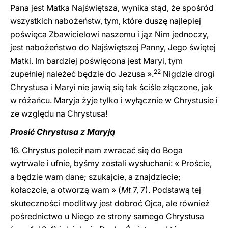
Pana jest Matka Najświętsza, wynika stąd, że spośród
wszystkich nabożeństw, tym, które duszę najlepiej
poświęca Zbawicielowi naszemu i jąz Nim jednoczy,
jest nabożeństwo do Najświętszej Panny, Jego świętej
Matki. Im bardziej poświęcona jest Maryi, tym
22
zupełniej należeć będzie do Jezusa ».
Nigdzie drogi
Chrystusa i Maryi nie jawią się tak ściśle złączone, jak
w różańcu. Maryja żyje tylko i wyłącznie w Chrystusie i
ze względu na Chrystusa!
Prosić Chrystusa z Maryją
16. Chrystus polecił nam zwracać się do Boga
wytrwale i ufnie, byśmy zostali wysłuchani: « Proście,
a będzie wam dane; szukajcie, a znajdziecie;
kołaczcie, a otworzą wam » (
Mt
7, 7). Podstawą tej
skuteczności modlitwy jest dobroć Ojca, ale również
pośrednictwo u Niego ze strony samego Chrystusa