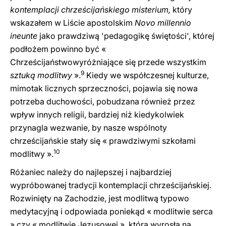
kontemplacji chrześcijańskiego misterium,
który
wskazałem w Liście apostolskim
Novo millennio
ineunte
jako prawdziwą 'pedagogikę świętości', której
podłożem powinno być «
Chrześcijaństwowyróżniające się przede wszystkim
9
sztuką modlitwy
».
Kiedy we współczesnej kulturze,
mimotak licznych sprzeczności, pojawia się nowa
potrzeba duchowości, pobudzana również przez
wpływ innych religii, bardziej niż kiedykolwiek
przynagla wezwanie, by nasze wspólnoty
chrześcijańskie stały się « prawdziwymi szkołami
10
modlitwy ».
Różaniec należy do najlepszej i najbardziej
wypróbowanej tradycji kontemplacji chrześcijańskiej.
Rozwinięty na Zachodzie, jest modlitwą typowo
medytacyjną i odpowiada poniekąd « modlitwie serca
» czy « modlitwie Jezusowej », która wyrosła na