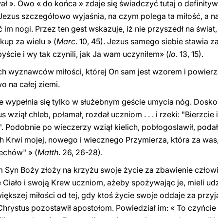
ał ». Owo « do końca » zdaje się świadczyć tutaj o definityw
ezus szczegółowo wyjaśnia, na czym polega ta miłość, a na
m nogi. Przez ten gest wskazuje, iż nie przyszedł na świat,
kup za wielu » (
Marc
. 10, 45). Jezus samego siebie stawia za
byście i wy tak czynili, jak Ja wam uczyniłem» (
Io
. 13, 15).
 wyznawców miłości, której On sam jest wzorem i powierza
wo na całej ziemi.
 wypełnia się tylko w służebnym geście umycia nóg. Doskon
iął chleb, połamał, rozdał uczniom . . . i rzeki: "Bierzcie i 
 Podobnie po wieczerzy wziął kielich, pobłogoslawił, podał 
ielich Krwi mojej, nowego i wiecznego Przymierza, która za was
echów" » (
Matth
. 26, 26-28).
m Syn Boży złoży na krzyżu swoje życie za zbawienie człow
 Ciało i swoją Krew uczniom, ażeby spożywając je, mieli u
ększej miłości od tej, gdy ktoś życie swoje oddaje za przyja
Chrystus pozostawił apostołom. Powiedział im: « To czyńcie