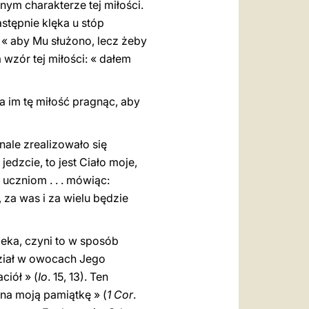
nym charakterze tej miłości.
stępnie klęka u stóp
 « aby Mu służono, lecz żeby
 wzór tej miłości: « dałem
 im tę miłość pragnąc, aby
ale zrealizowało się
jedzcie, to jest Ciało moje,
uczniom . . . mówiąc:
, za was i za wielu będzie
ieka, czyni to w sposób
dział w owocach Jego
ciół » (
Io
. 15, 13). Ten
 na moją pamiątkę » (
1 Cor
.