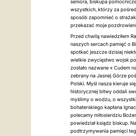
seniora, biskupa pomocnicze
wszystkich, którzy za pośred
sposób zapomnieć o strażaka
przekazać moje pozdrowieni
Przed chwilą nawiedziłem Ra
naszych sercach pamięć o Bit
spotkać jeszcze dzisiaj niek
wielkie zwycięstwo wojsk pol
zostało nazwane « Cudem na
zebrany na Jasnej Górze poś
Polski. Myśl nasza kieruje s
historycznej bitwy oddali sw
myślimy o wodzu, o wszystk
bohaterskiego kapłana Ignac
polecamy miłosierdziu Bożemu
powiedział ksiądz biskup. N
podtrzymywania pamięci tego