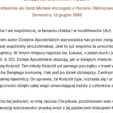
attedrale dei Santi Michele Arcangelo e Floriano
(Warszaw
Domenica, 13 giugno 1999
ów i we wspólnocie,
w łamaniu chleba i w modlitwach» (
Act
.
azem autor Dziejów Apostolskich wprowadza nas przez zwięzł
zej wspólnoty jerozolimskiej. Jest to już wspólno ta umocn
iątnicy, W innym miejscu napisze św. Łukasz, « jeden duch i
id
. 4, 32). Dzieje Apostolskie ukazują, jak w świętym mieśc
się Kościół. Ten młody Kościół od samego początku « trwał w
a Świętego komunię. I tak jest po dzień dzisiejszy. Centru
nej tajemnicy. On sprawia, że Kościół żyje, rozrasta się i ur
ączności dzięki całej więzi umacniającej każdy z członków 
uchu tej jedności, w imię Jezusa Chrystusa, pozdrawiam was
cezję warszawsko-praską wraz z jej pasterzem biskupem 