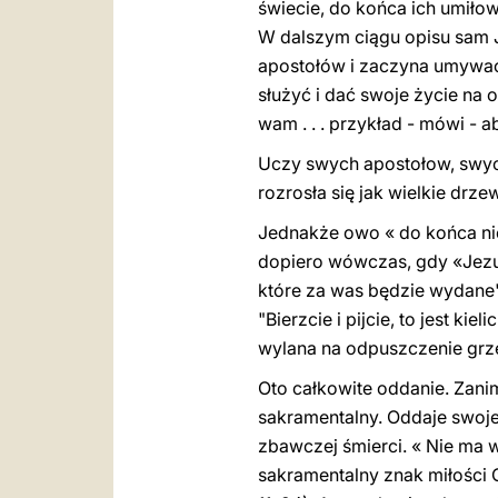
świecie, do końca ich umiłow
W dalszym ciągu opisu sam J
apostołów i zaczyna umywać i
służyć i dać swoje życie na o
wam . . . przykład - mówi - a
Uczy swych apostołow, swych
rozrosła się jak wielkie drze
Jednakże owo « do końca nie
dopiero wówczas, gdy «Jezus wz
które za was będzie wydane".
"Bierzcie i pijcie, to jest k
wylana na odpuszczenie grz
Oto całkowite oddanie. Zani
sakramentalny. Oddaje swoje
zbawczej śmierci. « Nie ma wi
sakramentalny znak miłości 