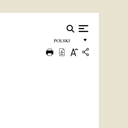
POLSKI
FRANÇAIS
ENGLISH
ITALIANO
PORTUGUÊS
ESPAÑOL
DEUTSCH
POLSKI