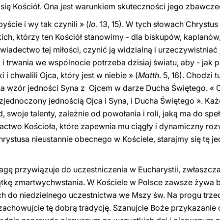
e się Kościół. Ona jest warunkiem skuteczności jego zbawcz
yście i wy tak czynili » (
Io
. 13, 15). W tych słowach Chrystu
kich, którzy ten Kościół stanowimy - dla biskupów, kaplanó
iadectwo tej miłości, czynić ją widzialną i urzeczywistniać 
 i trwania we wspólnocie potrzeba dzisiaj światu, aby - jak p
i chwalili Ojca, który jest w niebie » (
Matth
. 5, 16). Chodzi
a wzór jedności Syna z Ojcem w darze Ducha Świętego. « C
 zjednoczony jednością Ojca i Syna, i Ducha Świętego ». Ka
 swoje talenty, zależnie od powołania i roli, jaką ma do spe
actwo Kościoła, które zapewnia mu ciągły i dynamiczny roz
ystusa nieustannie obecnego w Kościele, starajmy się tę je
agę przywiązuje do uczestniczenia w Eucharystii, zwłaszcza 
kę zmartwychwstania. W Kościele w Polsce zawsze żywa był
ch do niedzielnego uczestnictwa we Mszy św. Na progu trzec
achowujcie tę dobrą tradycję. Szanujcie Boże przykazanie 