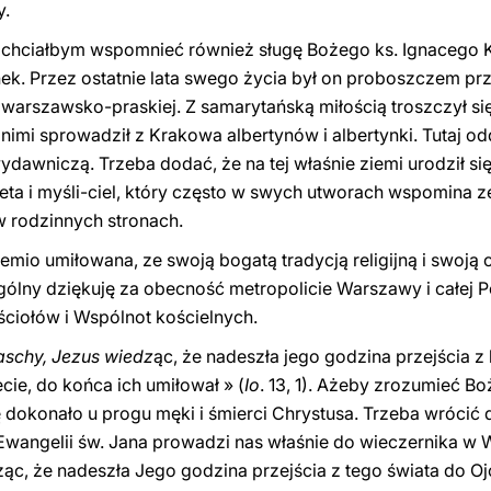
y.
, chciałbym wspomnieć również sługę Bożego ks. Ignacego 
k. Przez ostatnie lata swego życia był on proboszczem przy
i warszawsko-praskiej. Z samarytańską miłością troszczył się
imi sprowadził z Krakowa albertynów i albertynki. Tutaj od
awniczą. Trzeba dodać, że na tej właśnie ziemi urodził się
ta i myśli-ciel, który często w swych utworach wspomina z
 rodzinnych stronach.
emio umiłowana, ze swoją bogatą tradycją religijną i swoją 
ólny dziękuję za obecność metropolicie Warszawy i całej P
ciołów i Wspólnot kościelnych.
aschy, Jezus wiedz
ąc, że nadeszła jego godzina przejścia z 
ie, do końca ich umiłował
» (
Io
. 13, 1). Ażeby zrozumieć B
ę dokonało u progu męki i śmierci Chrystusa. Trzeba wrócić
 Ewangelii św. Jana prowadzi nas właśnie do wieczernika w 
ąc, że nadeszła Jego godzina przejścia z tego świata do O