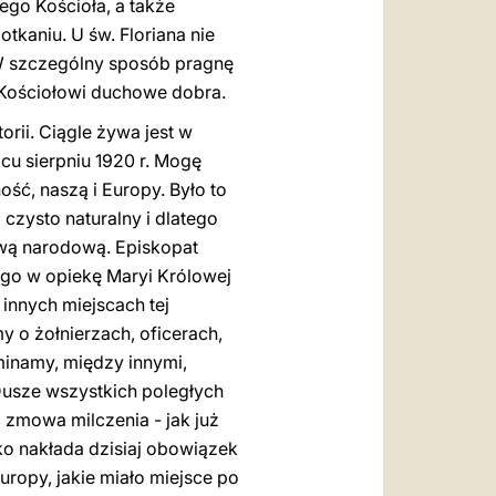
ego Kościoła, a także
tkaniu. U św. Floriana nie
 W szczególny sposób pragnę
 Kościołowi duchowe dobra.
rii. Ciągle żywa jest w
cu sierpniu 1920 r. Mogę
ość, naszą i Europy. Było to
 czysto naturalny i dlatego
twą narodową. Episkopat
 go w opiekę Maryi Królowej
 innych miejscach tej
y o żołnierzach, oficerach,
inamy, między innymi,
Dusze wszystkich poległych
 zmowa milczenia - jak już
o nakłada dzisiaj obowiązek
ropy, jakie miało miejsce po