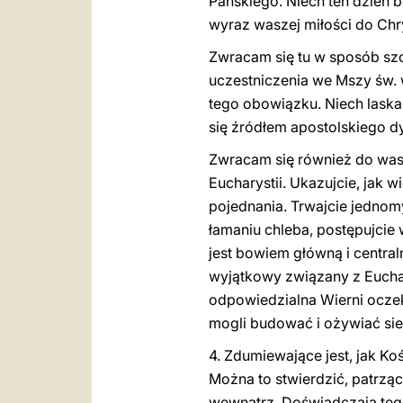
Pańskiego. Niech ten dzień 
wyraz waszej miłości do Chry
Zwracam się tu w sposób szc
uczestniczenia we Mszy św. 
tego obowiązku. Niech laska 
się źródłem apostolskiego d
Zwracam się również do was,
Eucharystii. Ukazujcie, jak 
pojednania. Trwajcie jednom
łamaniu chleba, postępujcie 
jest bowiem główną i centra
wyjątkowy związany z Eucharys
odpowiedzialna Wierni oczek
mogli budować i ożywiać sie
4. Zdumiewające jest, jak Koś
Można to stwierdzić, patrzą
wewnątrz. Doświadczają tego 