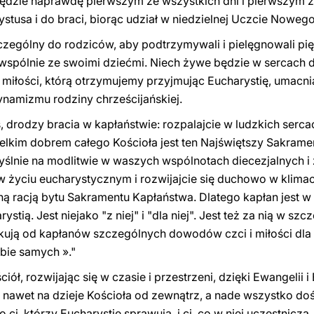
będzie naprawdę pierwszym ze wszystkich dni i pierwszym z
stusa i do braci, biorąc udział w niedzielnej Uczcie Nowego
zególny do rodziców, aby podtrzymywali i pielęgnowali pię
wspólnie ze swoimi dziećmi. Niech żywe będzie w sercach d
miłości, którą otrzymujemy przyjmując Eucharystię, umacnia
ynamizmu rodziny chrześcijańskiej.
 drodzy bracia w kapłaństwie: rozpalajcie w ludzkich serca
wielkim dobrem całego Kościoła jest ten Najświętszy Sakramen
yślnie na modlitwie w waszych wspólnotach diecezjalnych i
w życiu eucharystycznym i rozwijajcie się duchowo w klimaci
lną racją bytu Sakramentu Kapłaństwa. Dlatego kapłan jest w
tią. Jest niejako "z niej" i "dla niej". Jest też za nią w sz
ują od kapłanów szczególnych dowodów czci i miłości dla E
bie samych »."
ciół, rozwijając się w czasie i przestrzeni, dzięki Ewangelii i
c nawet na dzieje Kościoła od zewnątrz, a nade wszystko d
ci, którzy Eucharystię sprawują, i ci, co w niej uczestniczą