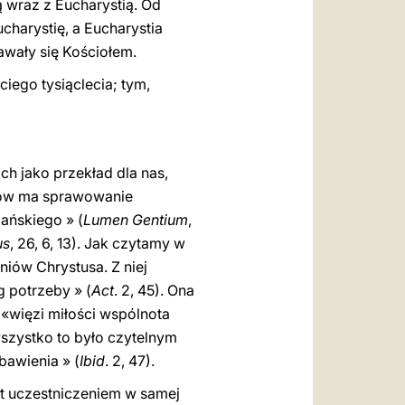
ą wraz z Eucharystią. Od
charystię, a Eucharystia
awały się Kościołem.
eciego tysiąclecia; tym,
ch jako przekład dla nas,
nków ma sprawowanie
jańskiego » (
Lumen Gentium
,
us
, 26, 6, 13). Jak czytamy w
niów Chrystusa. Z niej
g potrzeby » (
Act
. 2, 45). Ona
 «więzi miłości wspólnota
wszystko to było czytelnym
bawienia » (
Ibid
. 2, 47).
est uczestniczeniem w samej