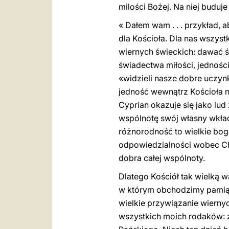
milości Bożej. Na niej buduj
« Dałem wam . . . przykład, ab
dla Kościoła. Dla nas wszyst
wiernych świeckich: dawać św
świadectwa miłości, jedności
«widzieli nasze dobre uczynki 
jedność wewnątrz Kościoła n
Cyprian okazuje się jako lud
wspólnotę swój własny wkład,
różnorodność to wielkie bog
odpowiedzialności wobec Chr
dobra całej wspólnoty.
Dlatego Kościół tak wielką w
w którym obchodzimy pamiąt
wielkie przywiązanie wierny
wszystkich moich rodaków: z