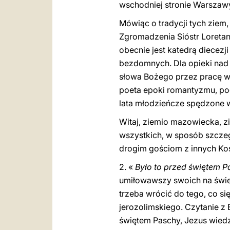
wschodniej stronie Warszaw
Mówiąc o tradycji tych ziem
Zgromadzenia Sióstr Loretane
obecnie jest katedrą diecezj
bezdomnych. Dla opieki nad n
słowa Bożego przez pracę wyd
poeta epoki romantyzmu, poe
lata młodzieńcze spędzone w
Witaj, ziemio mazowiecka, zi
wszystkich, w sposób szczeg
drogim gościom z innych Koś
2. «
Było to przed świętem P
umiłowawszy swoich na świec
trzeba wrócić do tego, co si
jerozolimskiego. Czytanie z
świętem Paschy, Jezus wiedz