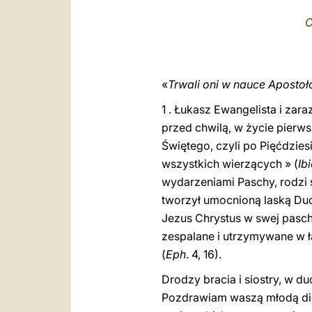
C
«
Trwali oni w nauce Apostoł
1 . Łukasz Ewangelista i zar
przed chwilą, w życie pierws
Świętego, czyli po Pięćdzies
wszystkich wierzących » (
Ib
wydarzeniami Paschy, rodzi 
tworzył umocnioną laską Duch
Jezus Chrystus w swej paschal
zespalane i utrzymywane w ł
(
Eph
. 4, 16).
Drodzy bracia i siostry, w d
Pozdrawiam waszą młodą die