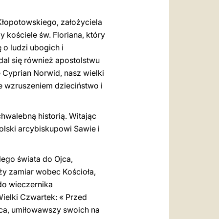
Kłopotowskiego, założyciela
 kościele św. Floriana, który
 o ludzi ubogich i
dal się również apostolstwu
 Cyprian Norwid, nasz wielki
e wzruszeniem dzieciństwo i
chwalebną historią. Witając
olski arcybiskupowi Sawie i
lego świata do Ojca,
oży zamiar wobec Kościoła,
 do wieczernika
Wielki Czwartek: « Przed
jca, umiłowawszy swoich na