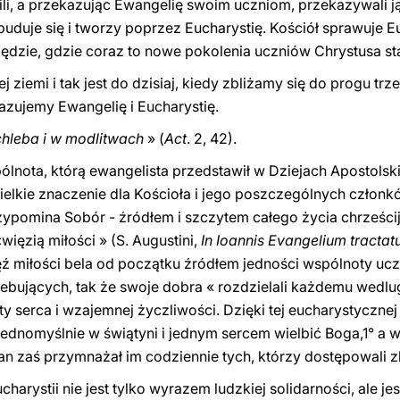
nili, a przekazując Ewangelię swoim uczniom, przekazywali j
buduje się i tworzy poprzez Eucharystię. Kościół sprawuje Eu
zędzie, gdzie coraz to nowe pokolenia uczniów Chrystusa st
j ziemi i tak jest do dzisiaj, kiedy zbliżamy się do progu trz
azujemy Ewangelię i Eucharystię.
 chleba i w modlitwach
» (
Act
. 2, 42).
lnota, którą ewangelista przedstawił w Dziejach Apostolski
Wielkie znaczenie dla Kościoła i jego poszczególnych czło
przypomina Sobór - źródłem i szczytem całego życia chrześci
więzią miłości » (S. Augustini,
In Ioannis Evangelium tractat
ęź miłości bela od początku źródłem jedności wspólnoty ucz
zebujących, tak że swoje dobra « rozdzielali każdemu wedlu
ty serca i wzajemnej życzliwości. Dzięki tej eucharystycznej
jednomyślnie w świątyni i jednym sercem wielbić Boga,1° a 
an zaś przymnażał im codziennie tych, którzy dostępowali z
charystii nie jest tylko wyrazem ludzkiej solidarności, ale j