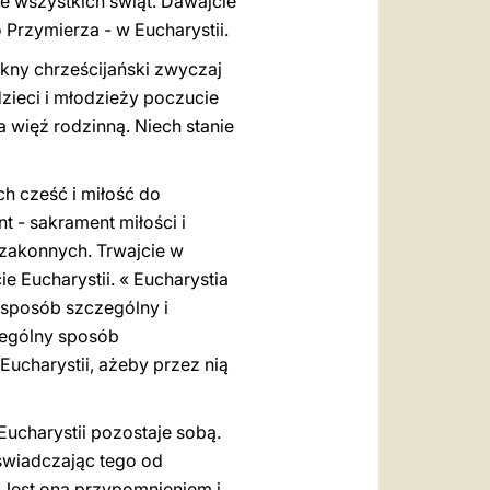
e wszystkich świąt. Dawajcie
 Przymierza - w Eucharystii.
kny chrześcijański zwyczaj
zieci i młodzieży poczucie
 więź rodzinną. Niech stanie
ch cześć i miłość do
t - sakrament miłości i
 zakonnych. Trwajcie w
e Eucharystii. « Eucharystia
 sposób szczególny i
czególny sposób
ucharystii, ażeby przez nią
 Eucharystii pozostaje sobą.
oświadczając tego od
, Jest ona przypomnieniem i