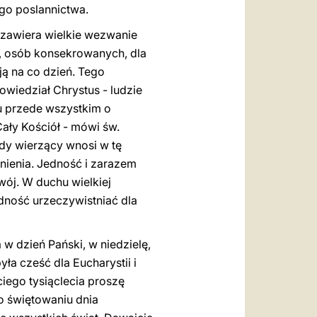
ego poslannictwa.
s zawiera wielkie wezwanie
w, osób konsekrowanych, dla
ją na co dzień. Tego
owiedział Chrystus - ludzie
 tu przede wszystkim o
ały Kościół - mówi św.
żdy wierzący wnosi w tę
łnienia. Jedność i zarazem
wój. W duchu wielkiej
dność urzeczywistniać dla
w dzień Pański, w niedzielę,
a cześć dla Eucharystii i
iego tysiąclecia proszę
o świętowaniu dnia