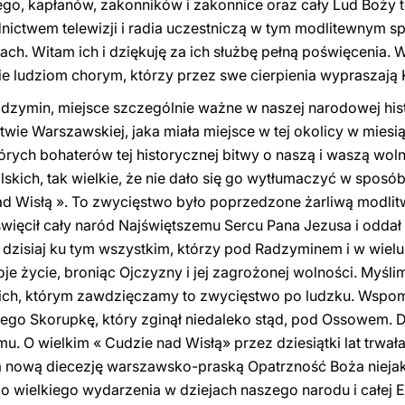
go, kapłanów, zakonników i zakonnice oraz cały Lud Boży t
nictwem telewizji i radia uczestniczą w tym modlitewnym spo
ch. Witam ich i dziękuję za ich służbę pełną poświęcenia.
e ludziom chorym, którzy przez swe cierpienia wypraszają
dzymin, miejsce szczególnie ważne w naszej narodowej histo
wie Warszawskiej, jaka miała miejsce w tej okolicy w miesią
tórych bohaterów tej historycznej bitwy o naszą i waszą woln
skich, tak wielkie, że nie dało się go wytłumaczyć w sposób
d Wisłą ». To zwycięstwo było poprzedzone żarliwą modli
więcił cały naród Najświętszemu Sercu Pana Jezusa i oddał
ię dzisiaj ku tym wszystkim, którzy pod Radzyminem i w wielu
oje życie, broniąc Ojczyzny i jej zagrożonej wolności. Myślim
ich, którym zawdzięczamy to zwycięstwo po ludzku. Wspom
ego Skorupkę, który zginął niedaleko stąd, pod Ossowem. 
. O wielkim « Cudzie nad Wisłą» przez dziesiątki lat trwała
a nową diecezję warszawsko-praską Opatrzność Boża niejak
 wielkiego wydarzenia w dziejach naszego narodu i całej Eu