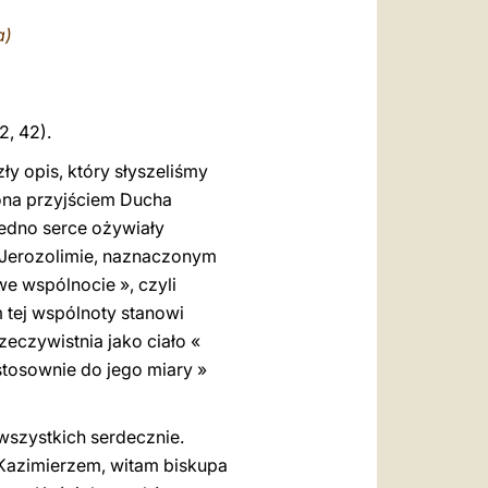
العربيّة
a)
中文
LATINE
 2, 42).
y opis, który słyszeliśmy
iona przyjściem Ducha
 jedno serce ożywiały
ie Jerozolimie, naznaczonym
e wspólnocie », czyli
m tej wspólnoty stanowi
zeczywistnia jako ciało «
stosownie do jego miary »
 wszystkich serdecznie.
Kazimierzem, witam biskupa