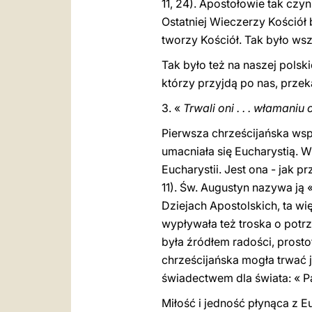
11, 24). Apostołowie tak czy
Ostatniej Wieczerzy Kościół 
tworzy Kościół. Tak było ws
Tak było też na naszej polskie
którzy przyjdą po nas, przek
3. «
Trwali oni . . . włamaniu
Pierwsza chrześcijańska wspó
umacniała się Eucharystią. 
Eucharystii. Jest ona - jak 
11). Św. Augustyn nazywa ją «
Dziejach Apostolskich, ta wi
wypływała też troska o potr
była źródłem radości, prosto
chrześcijańska mogła trwać 
świadectwem dla świata: « P
Miłość i jedność płynąca z Eu