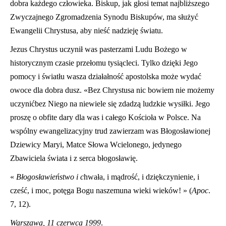
dobra każdego cz
ł
owieka. Biskup, jak g
ł
osi temat najbliższego
Zwyczajnego Zgromadzenia Synodu Biskupów, ma s
ł
użyć
Ewangelii Chrystusa, aby nieść nadzieję światu.
Jezus Chrystus uczynił
was pasterzami Ludu Bożego w
historycznym czasie prze
ł
omu tysiącleci. Tylko dzięki Jego
pomocy i świat
łu
wasza dzia
ł
a
ł
ność apostolska może wydać
owoce dla dobra dusz. «Bez Chrystusa nic bowiem nie możemy
uczynićbez Niego na niewiele się zdadzą ludzkie wysiłki. Jego
proszę o obfite dary dla was i całego Kościo
ł
a w Polsce. Na
wspólny ewangelizacyjny trud zawierzam was B
ł
ogos
ł
awionej
Dziewicy Maryi, Matce Słowa Wcielonego, jedynego
Zbawiciela świata i z serca b
ł
ogosławię.
«
B
ł
ogos
ła
wie
ństw
o i c
hwa
ł
a, i mądrość, i dziękczynienie, i
cześć, i moc, potęga Bogu naszemuna wieki wiek
ów
! » (
Apoc
.
7, 12).
Warszawa, 11 czerwca 1999
.