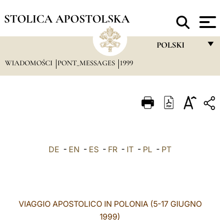
STOLICA APOSTOLSKA
POLSKI
WIADOMOŚCI
PONT_MESSAGES
1999
FRANÇAIS
ENGLISH
ITALIANO
PORTUGUÊS
ESPAÑOL
DE
-
EN
-
ES
-
FR
-
IT
-
PL
-
PT
DEUTSCH
POLSKI
العربيّة
VIAGGIO APOSTOLICO IN POLONIA (5-17 GIUGNO
1999)
中文