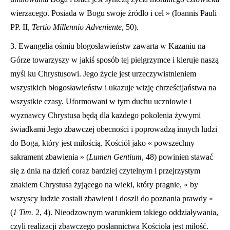
wierzacego. Posiada w Bogu swoje źródło i cel » (Ioannis Pauli
PP. II,
Tertio Millennio Adveniente
, 50).
3. Ewangelia ośmiu bł
ogos
ł
awieństw zawarta w Kazaniu na
Górze towarzyszy w jakiś sposób tej pielgrzymce i kieruje naszą
myśl ku Chrystusowi. Jego życie jest urzeczywistnieniem
wszystkich b
ł
ogos
ł
awieństw i ukazuje wizję chrześcijaństwa na
wszystkie czasy. Uformowani w tym duchu uczniowie i
wyznawcy Chrystusa będą dla każdego pokolenia żywymi
świadkami Jego zbawczej obecności i poprowadzą innych ludzi
do Boga, który jest miłością. Kościół jako « powszechny
sakrament zbawienia » (
Lumen Gentium
, 48) powinien stawać
się z dnia na dzień coraz bardziej czytelnym i przejrzystym
znakiem Chrystusa żyjącego na wieki, który pragnie, « by
wszyscy ludzie zostali zbawieni i doszli do poznania prawdy »
(
1 Tim.
2, 4). Nieodzownym warunkiem takiego oddziaływania,
czyli realizacji zbawczego pos
ł
annictwa Kościoła jest miłość.