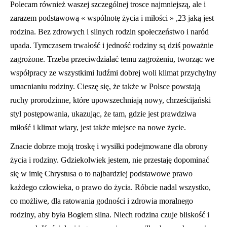
Polecam również waszej szczególnej trosce najmniejszą, ale i
zarazem podstawową « wspólnotę życia i miłości » ,23 jaką jest
rodzina. Bez zdrowych i silnych rodzin społeczeństwo i naród
upada. Tymczasem trwałość i jedność rodziny są dziś poważnie
zagrożone. Trzeba przeciwdziałać temu zagrożeniu, tworząc we
współpracy ze wszystkimi ludźmi dobrej woli klimat przychylny
umacnianiu rodziny. Cieszę się, że także w Polsce powstają
ruchy prorodzinne, które upowszechniają nowy, chrześcijański
styl postępowania, ukazując, że tam, gdzie jest prawdziwa
miłość i klimat wiary, jest także miejsce na nowe życie.
Znacie dobrze moją troskę i wysiłki podejmowane dla obrony
życia i rodziny. Gdziekolwiek jestem, nie przestaję dopominać
się w imię Chrystusa o to najbardziej podstawowe prawo
każdego człowieka, o prawo do życia. Róbcie nadal wszystko,
co możliwe, dla ratowania godności i zdrowia moralnego
rodziny, aby była Bogiem silna. Niech rodzina czuje bliskość i