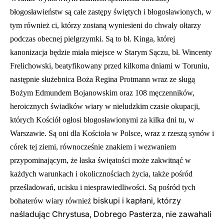
błogosławieństw są całe zastępy świętych i bł
ogosławionych, w
tym również ci, którzy zostaną wyniesieni do chwały ołtarzy
podczas obecnej pielgrzymki. Są to bł. Kinga, której
kanonizacja będzie miała miejsce w Starym Sączu, bł. Wincenty
Frelichowski, beatyfikowany przed kilkoma dniami w Toruniu,
następnie s
ł
użebnica Boża Regina Protmann wraz ze s
ł
ugą
Bożym Edmundem Bojanowskim oraz 108 męczenników,
heroicznych świadków wiary w nieludzkim czasie okupacji,
których Kościół og
ł
osi błogos
ł
awionymi za kilka dni tu, w
Warszawie. Są oni dla Kościoła w Polsce, wraz z rzeszą synów i
córek tej ziemi, równocześnie znakiem i wezwaniem
przypominającym, że łaska święatości może zakwitnąć w
każdych warunkach i okolicznościach życia, także pośród
prześladowań, ucisku i niesprawiedliwości. Są pośród tych
biskupi i kapłani, którzy
bohaterów wiary również
naśladując Chrystusa, Dobrego Pasterza, nie zawahali