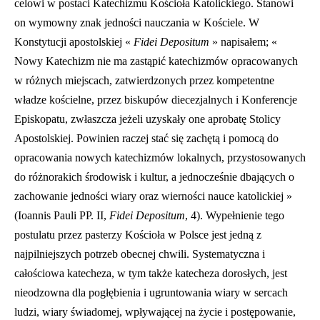
celowi w postaci Katechizmu Kościoła Katolickiego. Stanowi
on wymowny znak jedności nauczania w Kościele. W
Konstytucji apostolskiej «
Fidei Depositum
» napisałem; «
Nowy Katechizm nie ma zastąpić katechizmów opracowanych
w różnych miejscach, zatwierdzonych przez kompetentne
władze kościelne, przez biskupów diecezjalnych i Konferencje
Episkopatu, zwłaszcza jeżeli uzyskał
y one aprobatę Stolicy
Apostolskiej. Powinien raczej stać się zachętą i pomocą do
opracowania nowych katechizmów lokalnych, przystosowanych
do różnorakich środowisk i kultur, a jednocześnie dbających o
zachowanie jedności wiary oraz wierności nauce katolickiej »
(Ioannis Pauli PP. II,
Fidei Depositum
, 4). Wypełnienie tego
postulatu przez pasterzy Kościoła w Polsce jest jedną z
najpilniejszych potrzeb obecnej chwili. Systematyczna i
całościowa katecheza, w tym także katecheza doros
ł
ych, jest
nieodzowna dla pog
ł
ębienia i ugruntowania wiary w sercach
ludzi, wiary świadomej, wpływającej na życie i postępowanie,