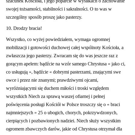
szacunek Kościoła, i jego poparcie w wysiłkach o zachowanie
swojej tożsamości, stabilności i sakralności. O to was w
szczególny sposób proszę jako pasterzy.
10. Drodzy bracia!
Wszystko, co wyżej powiedziałem, wymaga ogromnej
mobilizacji i gotowości duchowej całej wspólnoty Kościoła, a
zwłaszcza jego pasterzy. Zwracam się do was jeszcze raz z
gorącym apelem: bądźcie na wzór samego Chrystusa « jako ci,
co usługują », bądźcie « dobrymi pasterzami, znającymi swe
owce i przez nie znanymi; prawdziwymi ojcami,
wyróżniającymi się duchem miłości i troski względem
wszystkich Niech za sprawą waszej ofiarnej i peł
nej
poświęcenia pos
ł
ugi Kośció
ł
w Polsce troszczy się o « braci
najmniejszych » 25 o ubogich, chorych, pokrzywdzonych,
cierpiących i pozbawionych nadziei. Niech służy wszystkim
ogromem zbawczych darów, jakie od Chrystusa otrzymał dla