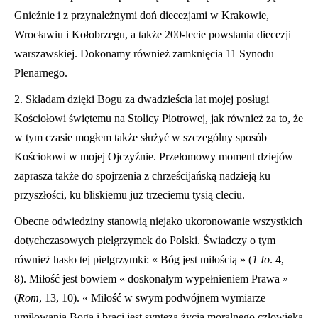
Gnieźnie i z przynależnymi doń diecezjami w Krakowie,
Wrocławiu i Kołobrzegu, a także 200-lecie powstania diecezji
warszawskiej. Dokonamy również zamknięcia 11 Synodu
Plenarnego.
2. Składam dzięki Bogu za dwadzieścia lat mojej posługi
Kościołowi świętemu na Stolicy Piotrowej, jak również za to, że
w tym czasie mogłem także służyć w szczególny sposób
Kościołowi w mojej Ojczyźnie. Przeł
omowy moment dziejów
zaprasza także do spojrzenia z chrześcijańską nadzieją ku
przyszłości, ku bliskiemu już trzeciemu tysią cleciu.
Obecne odwiedziny stanowią niejako ukoronowanie wszystkich
dotychczasowych pielgrzymek do Polski. Świadczy o tym
również hasło tej pielgrzymki: « Bóg jest miłością » (
1 Io
. 4,
8). Mił
ość jest bowiem « doskonałym wype
ł
nieniem Prawa »
(
Rom
, 13, 10). « Miłość w swym podwójnem wymiarze
umiłowania Boga i braci jest syntezą życia moralnego człowieka