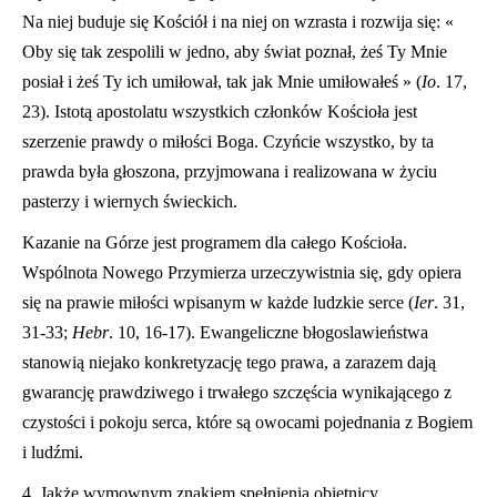
Na niej buduje się Kościół i na niej on wzrasta i rozwija się: «
Oby się tak zespolili w jedno, aby świat poznał, żeś Ty Mnie
posiał i żeś Ty ich umiłował, tak jak Mnie umiłowałeś » (
Io
. 17,
23). Istotą apostolatu wszystkich członków Kościoła jest
szerzenie prawdy o miłości Boga. Czyńcie wszystko, by ta
prawda była głoszona, przyjmowana i realizowana w życiu
pasterzy i wiernych świeckich.
Kazanie na Górze jest programem dla całego Kościoła.
Wspólnota Nowego Przymierza urzeczywistnia się, gdy opiera
się na prawie miłości wpisanym w każde ludzkie serce (
Ier
. 31,
31-33;
Hebr
. 10, 16-17). Ewangeliczne błogoslawieństwa
stanowią niejako konkretyzację tego prawa, a zarazem dają
gwarancję prawdziwego i trwałego szczęścia wynikającego z
czystości i pokoju serca, które są owocami pojednania z Bogiem
i ludźmi.
4. Jakże wymownym znakiem spełnienia obietnicy