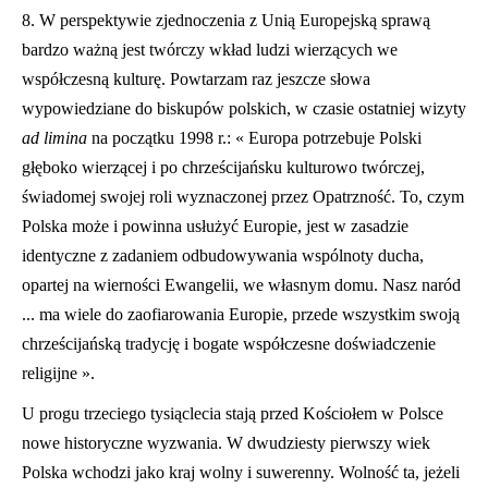
8. W perspektywie zjednoczenia z Unią Europejską sprawą
bardzo ważną jest twórczy wkład ludzi wierzących we
współ
czesną kulturę. Powtarzam raz jeszcze słowa
wypowiedziane do biskupów polskich, w czasie ostatniej wizyty
ad limina
na początku 1998 r.: « Europa potrzebuje Polski
głęboko wierzącej i po chrześcijańsku kulturowo twórczej,
świadomej swojej roli wyznaczonej przez Opatrzność. To, czym
Polska może i powinna usłużyć Europie, jest w zasadzie
identyczne z zadaniem odbudowywania wspólnoty ducha,
opartej na wierności Ewangelii, we własnym domu. Nasz naród
... ma wiele do zaofiarowania Europie, przede wszystkim swoją
chrześcijańską tradycję i bogate współczesne doświadczenie
religijne ».
U progu trzeciego tysiąclecia stają przed Kościołem w Polsce
nowe historyczne wyzwania. W dwudziesty pierwszy wiek
Polska wchodzi jako kraj wolny i suwerenny. Wolność ta, jeżeli