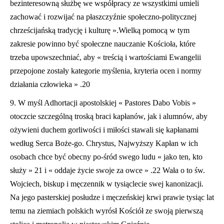
bezinteresowną służbę we współpracy ze wszystkimi umieli
zachować i rozwijać na płaszczyźnie społeczno-politycznej
chrześcijańską tradycję i kulturę ».Wielką pomocą w tym
zakresie powinno być społeczne nauczanie Kościoła, które
trzeba upowszechniać, aby « treścią i wartościami Ewangelii
przepojone zostały kategorie myślenia, kryteria ocen i normy
działania człowieka » .20
9. W myśl Adhortacji apostolskiej « Pastores Dabo Vobis »
otoczcie szczególną troską braci kapłanów, jak i alumnów, aby
ożywieni duchem gorliwości i miłości stawali się kapłanami
według Serca Boże-go. Chrystus, Najwyższy Kapłan w ich
osobach chce być obecny po-śród swego ludu « jako ten, kto
służy » 21 i « oddaje życie swoje za owce » .22 Wała o to św.
Wojciech, biskup i męczennik w tysiąclecie swej kanonizacji.
Na jego pasterskiej posłudze i męczeńskiej krwi prawie tysiąc lat
temu na ziemiach polskich wyrósł Kościół ze swoją pierwszą