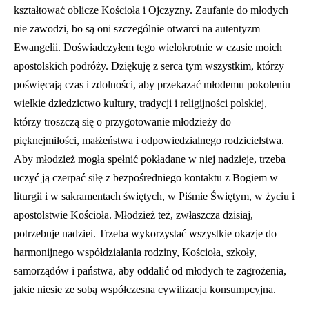
kształtować oblicze Kościoła i Ojczyzny. Zaufanie do młodych
nie zawodzi, bo są oni szczególnie otwarci na autentyzm
Ewangelii. Doświadczyłem tego wielokrotnie w czasie moich
apostolskich podróży. Dziękuję z serca tym wszystkim, którzy
poświęcają czas i zdolności, aby przekazać młodemu pokoleniu
wielkie dziedzictwo kultury, tradycji i religijności polskiej,
którzy troszczą się o przygotowanie młodzieży do
pięknejmiłości, małżeństwa i odpowiedzialnego rodzicielstwa.
Aby młodzież mogła spełnić pokładane w niej nadzieje, trzeba
uczyć ją czerpać siłę z bezpośredniego kontaktu z Bogiem w
liturgii i w sakramentach świętych, w Piśmie Świętym, w życiu i
apostolstwie Kościoła. Młodzież też, zwłaszcza dzisiaj,
potrzebuje nadziei. Trzeba wykorzystać wszystkie okazje do
harmonijnego współdziałania rodziny, Kościoła, szkoły,
samorządów i państwa, aby oddalić od młodych te zagrożenia,
jakie niesie ze sobą współczesna cywilizacja konsumpcyjna.