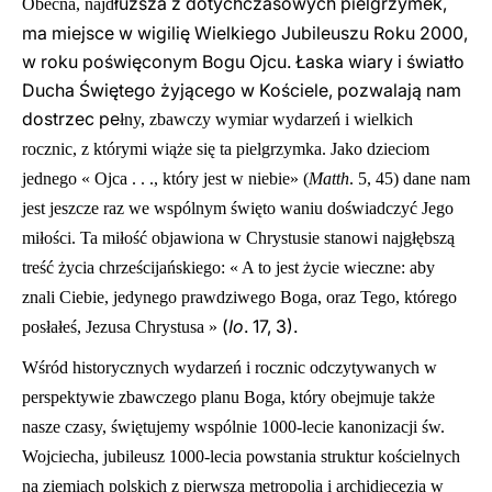
łuższa z dotychczasowych pielgrzymek,
Obecna, najd
ma miejsce w wigilię Wielkiego Jubileuszu Roku 2000,
w roku poświęconym Bogu Ojcu. Łaska wiary i światło
Ducha Świętego żyjącego w Kościele, pozwalają nam
dostrzec pe
ł
ny, zbawczy wymiar wydarzeń i wielkich
rocznic, z którymi wiąże się ta pielgrzymka. Jako dzieciom
jednego « Ojca . . ., który jest w niebie» (
Matth
. 5, 45) dane nam
jest jeszcze raz we wspólnym święto waniu doświadczyć Jego
miłości. Ta miłość objawiona w Chrystusie stanowi najgłębszą
treść życia chrześcijańskiego: « A to jest życie wieczne: aby
znali Ciebie, jedynego prawdziwego Boga, oraz Tego, którego
(
Io
. 17, 3).
pos
ł
a
ł
eś, Jezusa Chrystusa »
Wśród historycznych wydarzeń i rocznic odczytywanych w
perspektywie zbawczego planu Boga, który obejmuje także
nasze czasy, świętujemy wspólnie 1000-lecie kanonizacji św.
Wojciecha, jubileusz 1000-lecia powstania struktur kościelnych
na ziemiach polskich z pierwszą metropolią i archidiecezją w