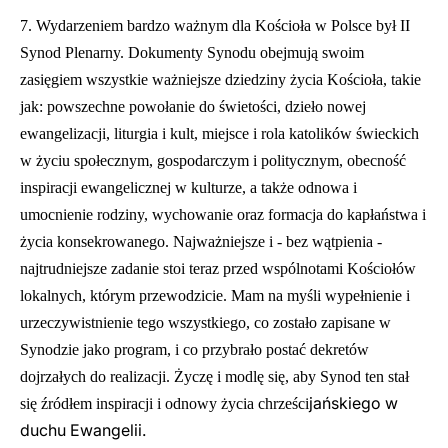
7. Wydarzeniem bardzo ważnym dla Kościoła w Polsce był II
Synod Plenarny. Dokumenty Synodu obejmują swoim
zasięgiem wszystkie ważniejsze dziedziny życia Kościoła, takie
jak: powszechne powołanie do świetości, dzieło nowej
ewangelizacji, liturgia i kult, miejsce i rola katolików świeckich
w życiu społ
ecznym, gospodarczym i politycznym, obecność
inspiracji ewangelicznej w kulturze, a także odnowa i
umocnienie rodziny, wychowanie oraz formacja do kap
ł
aństwa i
życia konsekrowanego. Najważniejsze i - bez wątpienia -
najtrudniejsze zadanie stoi teraz przed wspólnotami Kościołów
lokalnych, którym przewodzicie. Mam na myśli wypełnienie i
urzeczywistnienie tego wszystkiego, co zostało zapisane w
Synodzie jako program, i co przybrało postać dekretów
dojrzałych do realizacji. Życzę i modlę się, aby Synod ten stał
jańskiego w
się źródłem inspiracji i odnowy życia chrześci
duchu Ewangelii.