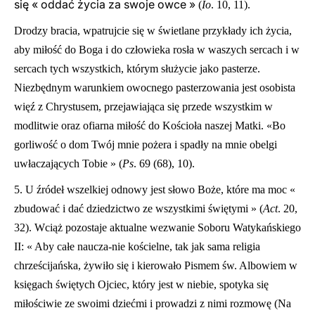
się « oddać życia za swoje owce »
(
Io
. 10, 11).
Drodzy bracia, wpatrujcie się w świetlane przykłady ich życia,
aby miłość do Boga i do człowieka rosł
a w waszych sercach i w
sercach tych wszystkich, którym s
ł
użycie jako pasterze.
Niezbędnym warunkiem owocnego pasterzowania jest osobista
więź z Chrystusem, przejawiająca się przede wszystkim w
modlitwie oraz ofiarna miłość do Kościoła naszej Matki. «Bo
gorliwość o dom Twój mnie pożera i spad
ł
y na mnie obelgi
uw
ł
aczających Tobie » (
Ps
. 69 (68), 10).
5. U źródeł wszelkiej odnowy jest słowo Boże, które ma moc «
zbudować i dać dziedzictwo ze wszystkimi świętymi » (
Act
. 20,
32). Wciąż pozostaje aktualne wezwanie Soboru Watykańskiego
II: « Aby całe naucza-nie kościelne, tak jak sama religia
chrześcijańska, żywiło się i kierowało Pismem św. Albowiem w
księgach świętych Ojciec, który jest w niebie, spotyka się
miłościwie ze swoimi dziećmi i prowadzi z nimi rozmowę (Na