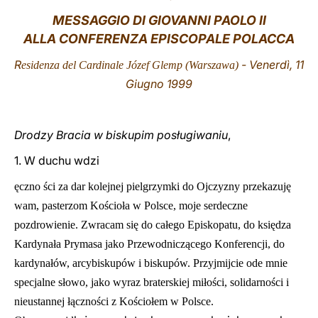
MESSAGGIO DI GIOVANNI PAOLO II
LATINE
ALLA CONFERENZA EPISCOPALE POLACCA
R
- Venerdì, 11
esidenza del Cardinale Józef Glemp (Warszawa)
Giugno 1999
Drodzy Bracia w biskupim posługiwaniu
,
1. W duchu wdzi
ęczno
ści za dar kolejnej pielgrzymki do Ojczyzny przekazuję
wam, pasterzom Kościoła w Polsce, moje serdeczne
pozdrowienie. Zwracam się do całego Episkopatu, do księdza
Kardynała Prymasa jako Przewodniczącego Konferencji, do
kardynałów, arcybiskupów i biskupów. Przyjmijcie ode mnie
specjalne słowo, jako wyraz braterskiej miłości, solidarności i
nieustannej łączności z Kościołem w Polsce.