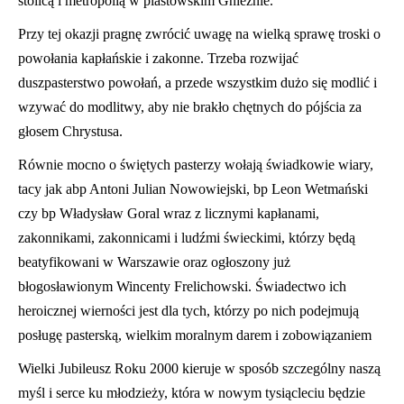
stolicą i metropolią w piastowskim Gnieźnie.
Przy tej okazji pragnę zwrócić uwagę na wielką sprawę troski o
powołania kapłańskie i zakonne. Trzeba rozwijać
duszpasterstwo powołań, a przede wszystkim dużo się modlić i
wzywać do modlitwy, aby nie brakło chętnych do pójścia za
głosem Chrystusa.
Równie mocno o świętych pasterzy wołają świadkowie wiary,
tacy jak abp Antoni Julian Nowowiejski, bp Leon Wetmański
czy bp Władysław Goral wraz z licznymi kapłanami,
zakonnikami, zakonnicami i ludźmi świeckimi, którzy będą
beatyfikowani w Warszawie oraz ogł
oszony już
błogosławionym Wincenty Frelichowski. Świadectwo ich
heroicznej wierności jest dla tych, którzy po nich podejmują
posługę pasterską, wielkim moralnym darem i zobowiązaniem
Wielki Jubileusz Roku 2000 kieruje w sposób szczególny naszą
myśl i serce ku młodzieży, która w nowym tysiącleciu będzie