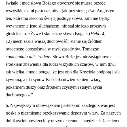
światło i moc słowa Bożego otworzyć się muszą przede
wszystkim sami pasterze, aby - jak przestrzega św. Augustyn
ten, któremu zlecono świętą posługę słowa, sam nie będąc
wewnętrznie jego słuchaczem, nie stał się jego próżnym
głosicielem. «Żywe i skuteczne słowo Boga » (
Hebr
. 4,
12) niech zasila waszą duchowość i stanie się źródłem
owocnego apostolstwa w myśl zasady św. Tomasza:
contemplata aliis tradere
. Słowo Boże jest niezastąpionym
środkiem zbawienia dla ludzi wszystkich czasów, w nim tkwi
tak wielka «moc i potęga, że jest ono dla Kościoła podporą i silą
żywotną, a dla synów Kościoła utwierdzeniem wiary,
pokarmem duszy oraz źródłem czystym i stał
ym życia
duchowego »."
6. Największym obowiązkiem pasterskim każdego z was jest
troska o niezmienne przekazywanie depozytu wiary. Za naszych
dni Kościół
powszechny otrzymał cenne narzędzie służące temu