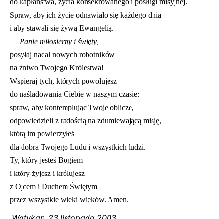
do kapłaństwa, życia konsekrowanego i posługi misyjnej.
Spraw, aby ich życie odnawiało się każdego dnia
i aby stawali się żywą Ewangelią.
Panie miłosierny i święty,
posyłaj nadal nowych robotników
na żniwo Twojego Królestwa!
Wspieraj tych, których powołujesz
do naśladowania Ciebie w naszym czasie:
spraw, aby kontemplując Twoje oblicze,
odpowiedzieli z radością na zdumiewającą misję,
którą im powierzyłeś
dla dobra Twojego Ludu i wszystkich ludzi.
Ty, który jesteś Bogiem
i który żyjesz i królujesz
z Ojcem i Duchem Świętym
przez wszystkie wieki wieków. Amen.
Watykan, 23 listopada 2003