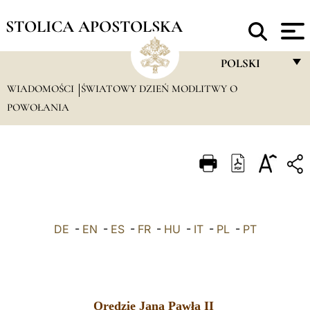
STOLICA APOSTOLSKA
POLSKI
WIADOMOŚCI
ŚWIATOWY DZIEŃ MODLITWY O
FRANÇAIS
POWOŁANIA
ENGLISH
ITALIANO
PORTUGUÊS
ESPAÑOL
DEUTSCH
DE
-
EN
-
ES
-
FR
-
HU
-
IT
-
PL
-
PT
POLSKI
العربيّة
Orędzie Jana Pawła II
中文