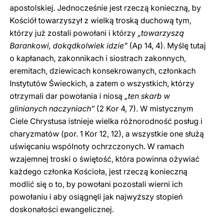
apostolskiej. Jednocześnie jest rzeczą konieczną, by
Kościół towarzyszył z wielką troską duchową tym,
którzy już zostali powołani i którzy
„towarzyszą
Barankowi, dokądkolwiek idzie”
(Ap 14, 4). Myślę tutaj
o kapłanach, zakonnikach i siostrach zakonnych,
eremitach, dziewicach konsekrowanych, członkach
Instytutów Świeckich, a zatem o wszystkich, którzy
otrzymali dar powołania i niosą
„ten skarb w
glinianych naczyniach”
(2 Kor 4, 7). W mistycznym
Ciele Chrystusa istnieje wielka różnorodność posług i
charyzmatów (por. 1 Kor 12, 12), a wszystkie one służą
uświęcaniu wspólnoty ochrzczonych. W ramach
wzajemnej troski o świętość, która powinna ożywiać
każdego członka Kościoła, jest rzeczą konieczną
modlić się o to, by powołani pozostali wierni ich
powołaniu i aby osiągnęli jak najwyższy stopień
doskonałości ewangelicznej.