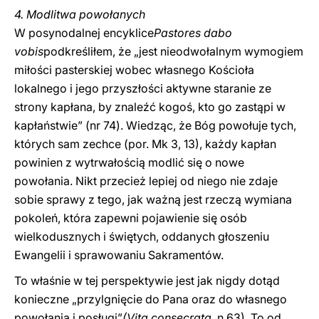
4. Modlitwa powołanych
W posynodalnej encyklice
Pastores dabo
vobis
podkreśliłem, że „jest nieodwołalnym wymogiem
miłości pasterskiej wobec własnego Kościoła
lokalnego i jego przyszłości aktywne staranie ze
strony kapłana, by znaleźć kogoś, kto go zastąpi w
kapłaństwie” (nr 74). Wiedząc, że Bóg powołuje tych,
których sam zechce (por. Mk 3, 13), każdy kapłan
powinien z wytrwałością modlić się o nowe
powołania. Nikt przecież lepiej od niego nie zdaje
sobie sprawy z tego, jak ważną jest rzeczą wymiana
pokoleń, która zapewni pojawienie się osób
wielkodusznych i świętych, oddanych głoszeniu
Ewangelii i sprawowaniu Sakramentów.
To właśnie w tej perspektywie jest jak nigdy dotąd
konieczne „przylgnięcie do Pana oraz do własnego
powołania i posługi”
(Vita consecrata,
n.63). To od