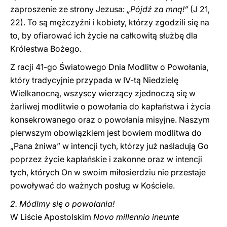
zaproszenie ze strony Jezusa:
„Pójdź za mną!”
(J 21,
22). To są mężczyźni i kobiety, którzy zgodzili się na
to, by ofiarować ich życie na całkowitą służbę dla
Królestwa Bożego.
Z racji 41-go Światowego Dnia Modlitw o Powołania,
który tradycyjnie przypada w IV-tą Niedzielę
Wielkanocną, wszyscy wierzący zjednoczą się w
żarliwej modlitwie o powołania do kapłaństwa i życia
konsekrowanego oraz o powołania misyjne. Naszym
pierwszym obowiązkiem jest bowiem modlitwa do
„Pana żniwa” w intencji tych, którzy już naśladują Go
poprzez życie kapłańskie i zakonne oraz w intencji
tych, których On w swoim miłosierdziu nie przestaje
powoływać do ważnych posług w Kościele.
2. Módlmy się o powołania!
W Liście Apostolskim
Novo millennio ineunte