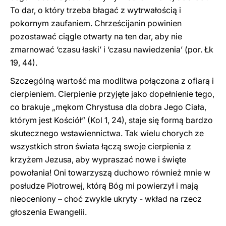
To dar, o który trzeba błagać z wytrwałością i
pokornym zaufaniem. Chrześcijanin powinien
pozostawać ciągle otwarty na ten dar, aby nie
zmarnować ‘czasu łaski’ i ‘czasu nawiedzenia’ (por. Łk
19, 44).
Szczególną wartość ma modlitwa połączona z ofiarą i
cierpieniem. Cierpienie przyjęte jako dopełnienie tego,
co brakuje „mękom Chrystusa dla dobra Jego Ciała,
którym jest Kościół” (Kol 1, 24), staje się formą bardzo
skutecznego wstawiennictwa. Tak wielu chorych ze
wszystkich stron świata łączą swoje cierpienia z
krzyżem Jezusa, aby wypraszać nowe i święte
powołania! Oni towarzyszą duchowo również mnie w
posłudze Piotrowej, którą Bóg mi powierzył i mają
nieoceniony – choć zwykle ukryty - wkład na rzecz
głoszenia Ewangelii.