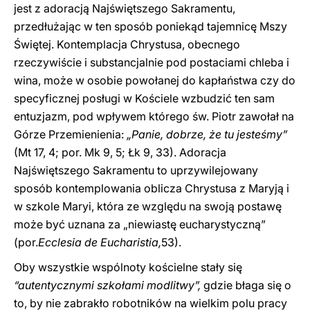
jest z adoracją Najświętszego Sakramentu,
przedłużając w ten sposób poniekąd tajemnicę Mszy
Świętej. Kontemplacja Chrystusa, obecnego
rzeczywiście i substancjalnie pod postaciami chleba i
wina, może w osobie powołanej do kapłaństwa czy do
specyficznej posługi w Kościele wzbudzić ten sam
entuzjazm, pod wpływem którego św. Piotr zawołał na
Górze Przemienienia:
„Panie, dobrze, że tu jesteśmy”
(Mt 17, 4; por. Mk 9, 5; Łk 9, 33). Adoracja
Najświętszego Sakramentu to uprzywilejowany
sposób kontemplowania oblicza Chrystusa z Maryją i
w szkole Maryi, która ze względu na swoją postawę
może być uznana za „niewiastę eucharystyczną”
(por.
Ecclesia de Eucharistia,
53).
Oby wszystkie wspólnoty kościelne stały się
“autentycznymi szkołami modlitwy”,
gdzie błaga się o
to, by nie zabrakło robotników na wielkim polu pracy