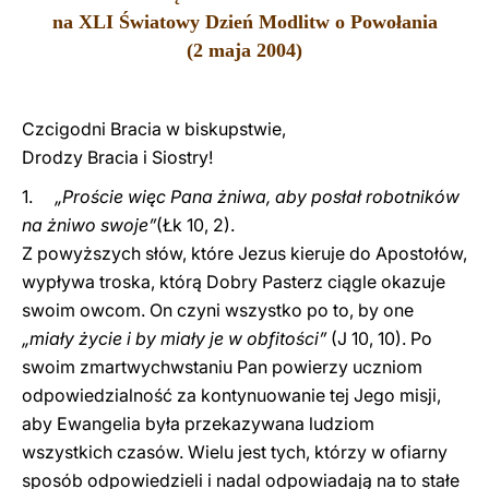
na XLI Światowy Dzień Modlitw o Powołania
LATINE
(2 maja 2004)
Czcigodni Bracia w biskupstwie,
Drodzy Bracia i Siostry!
1.
„Proście więc Pana żniwa, aby posłał robotników
na żniwo swoje”
(Łk 10, 2).
Z powyższych słów, które Jezus kieruje do Apostołów,
wypływa troska, którą Dobry Pasterz ciągle okazuje
swoim owcom. On czyni wszystko po to, by one
„miały życie i by miały je w obfitości”
(J 10, 10). Po
swoim zmartwychwstaniu Pan powierzy uczniom
odpowiedzialność za kontynuowanie tej Jego misji,
aby Ewangelia była przekazywana ludziom
wszystkich czasów. Wielu jest tych, którzy w ofiarny
sposób odpowiedzieli i nadal odpowiadają na to stałe