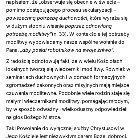
napisałem, że „obserwuje się obecnie w świecie –
pomimo postępującego procesu sekularyzacji –
powszechną potrzebę duchowości
, która wyraża się
w dużym stopniu właśnie
poprzez odnowioną
potrzebę modlitwy”
(n. 33). W kontekście tej potrzeby
modlitwy wypowiadamy nasze wspólne wołanie do
Pana,
„aby posłał robotników na swoje żniwo”.
Z radością odnotowuję fakt, że w wielu Kościołach
lokalnych tworzą się wieczerniki modlitwy. Również w
seminariach duchownych i w domach formacyjnych
zgromadzeń zakonnych oraz misyjnych mają miejsce
czuwania modlitewne. Podobnie wiele rodzin staje się
małymi wieczernikami modlitwy, pomagając młodym,
by w sposób odważny i wielkoduszny odpowiedzieli
na głos Bożego Mistrza.
Tak! Powołanie do wyłącznej służby Chrystusowi w
Jego Kościele jest niezwykłym darem Bożej dobroci.