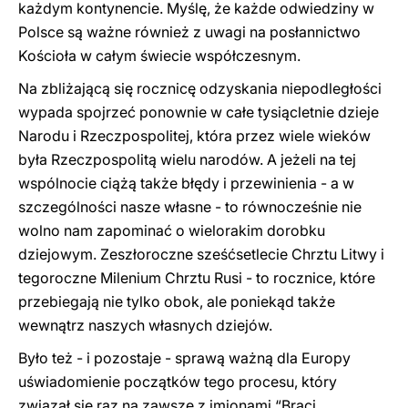
każdym kontynencie. Myślę, że każde odwiedziny w
Polsce są ważne również z uwagi na posłannictwo
Kościoła w całym świecie współczesnym.
Na zbliżającą się rocznicę odzyskania niepodległości
wypada spojrzeć ponownie w całe tysiącletnie dzieje
Narodu i Rzeczpospolitej, która przez wiele wieków
była Rzeczpospolitą wielu narodów. A jeżeli na tej
wspólnocie ciążą także błędy i przewinienia - a w
szczególności nasze własne - to równocześnie nie
wolno nam zapominać o wielorakim dorobku
dziejowym. Zeszłoroczne sześćsetlecie Chrztu Litw
y
i
tegoroczne Milenium Chrztu Rusi - to rocznice, które
przebiegają nie tylko obok, ale poniekąd także
wewnątrz naszych własnych dziejów.
Było też - i pozostaje - sprawą ważną dla Europy
uświadomienie początków tego procesu, który
związał się raz na zawsze z imionami “Braci