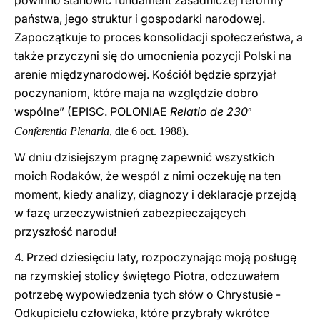
powinno stanowić fundament zasadniczej reformy
państwa, jego struktur i gospodarki narodowej.
Zapoczątkuje to proces konsolidacji społeczeństwa, a
także przyczyni się do umocnienia pozycji Polski na
arenie międzynarodowej. Kościół będzie sprzyjał
poczynaniom, które maja na względzie dobro
wspólne”
(EPISC.
P
OLONIAE
Relatio de 230
ª
.
Conferentia Plenaria
, die 6 oct. 1988)
W dniu dzisiejszym pragnę zapewnić wszystkich
moich Rodaków, że wespól z nimi oczekuję na ten
moment, kiedy analizy, diagnozy i deklaracje przejdą
w fazę urzeczywistnień zabezpieczających
przyszłość narodu!
4. Przed dziesięciu laty, rozpoczynając moją posługę
na rzymskiej stolicy świętego Piotra, odczuwałem
potrzebę wypowiedzenia tych słów o Chrystusie -
Odkupicielu człowieka, które przybrały wkrótce