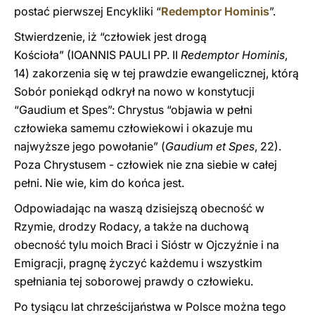
postać pierwszej Encykliki “
Redemptor Hominis
”.
Stwierdzenie, iż “człowiek jest drogą
Kościoła”
(IOANNIS PAULI PP. II
Redemptor Hominis
,
14)
zakorzenia się w tej prawdzie ewangelicznej, którą
Sobór poniekąd odkrył na nowo w konstytucji
“Gaudium et Spes”: Chrystus “objawia w pełni
człowieka samemu człowiekowi i okazuje mu
najwyższe jego powołanie”
(
Gaudium et Spes
, 22)
.
Poza Chrystusem - człowiek nie zna siebie w całej
pełni. Nie wie, kim do końca jest.
Odpowiadając na waszą dzisiejszą obecność w
Rzymie, drodzy Rodacy, a także na duchową
obecność tylu moich Braci i Sióstr w Ojczyźnie i na
Emigracji, pragnę życzyć każdemu i wszystkim
spełniania tej soborowej prawdy o człowieku.
Po tysiącu lat chrześcijaństwa w Polsce można tego