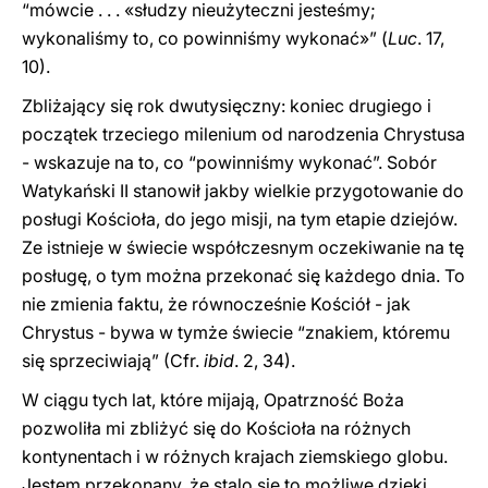
“mówcie
.
.
.
«
słudzy nieużyteczni jesteśmy;
wykonaliśmy to, co powinniśmy wykonać
»
”
(
Luc
. 17,
10).
Zbliżający się rok dwutysięczny: koniec drugiego i
początek trzeciego milenium od narodzenia Chrystusa
- wskazuje na to, co “powinniśmy wykonać”. Sobór
Watykański II stanowił jakby wielkie przygotowanie do
posługi Kościoła, do jego misji, na tym etapie dziejów.
Ze istnieje w świecie współczesnym oczekiwanie na tę
posługę, o tym można przekonać się każdego dnia. To
nie zmienia faktu, że równocześnie Kościół - jak
Chrystus - bywa w tymże świecie “znakiem, któremu
się sprzeciwiają”
(Cfr.
ibid
. 2, 34).
W ciągu tych lat, które mijają, Opatrzność Boża
pozwoliła mi zbliżyć się do Kościoła na różnych
kontynentach i w różnych krajach ziemskiego globu.
Jestem przekonany, że stalo się to możliwe dzięki