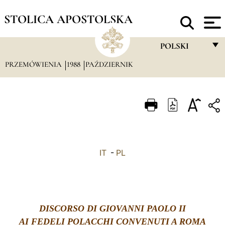
STOLICA APOSTOLSKA
POLSKI
PRZEMÓWIENIA
1988
PAŹDZIERNIK
FRANÇAIS
ENGLISH
ITALIANO
PORTUGUÊS
ESPAÑOL
IT
-
PL
DEUTSCH
POLSKI
العربيّة
DISCORSO DI GIOVANNI PAOLO II
AI FEDELI POLACCHI CONVENUTI A ROMA
中文