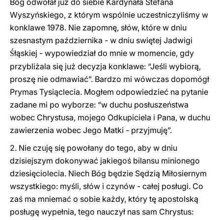
Bóg odwołał już do siebie Kardynała Stefana
Wyszyńskiego, z którym wspólnie uczestniczyliśmy w
konklawe 1978. Nie zapomnę, słów, które w dniu
szesnastym października - w dniu swiętej Jadwigi
łąskiej - wypowiedział do mnie w momencie, gdy
Ś
przybliżala się już decyzja konklawe: “Jeśli wybiorą,
proszę nie odmawiać”. Bardzo mi wówczas dopomógł
Prymas Tysiąclecia. Mogłem odpowiedzieć na pytanie
zadane mi po wyborze: “w duchu posłuszeństwa
wobec Chrystusa, mojego Odkupiciela i Pana, w duchu
zawierzenia wobec Jego Matki - przyjmuję”.
2. Nie czuję się powołany do tego, aby w dniu
dzisiejszym dokonywać jakiegoś bilansu minionego
dziesięciolecia. Niech Bóg będzie Sędzią Miłosiernym
wszystkiego: myśli, słów i czynów - całej posługi. Co
zaś ma mniemać o sobie każdy, który tę apostolską
posługę wypełnia, tego nauczył nas sam Chrystus: