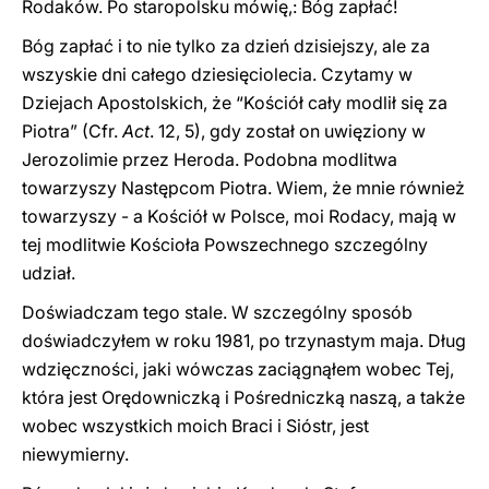
Rodaków. Po staropolsku mówię,: Bóg zapłać!
Bóg zapłać i to nie tylko za dzień dzisiejszy, ale za
wszyskie dni całego dziesięciolecia. Czytamy w
Dziejach Apostolskich, że “Kościół cały modlił się za
Piotra”
(Cfr.
Act
. 12, 5)
, gdy został on uwięziony w
Jerozolimie przez Heroda. Podobna modlitwa
towarzyszy Następcom Piotra. Wiem, że mnie również
towarzyszy - a Kościół w Polsce, moi Rodacy, mają w
tej modlitwie Kościoła Powszechnego szczególny
udział.
Doświadczam tego stale. W szczególny sposób
doświadczyłem w roku 1981, po trzynastym maja. Dług
wdzięczności, jaki wówczas zaciągnąłem wobec Tej,
która jest Orędowniczką i Pośredniczką naszą, a także
wobec wszystkich moich Braci i Sióstr, jest
niewymierny.