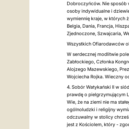
Dobroczyńców. Nie sposób wy
osoby indywidualne i dziewię
wymiennię kraje, w których ż
Belgia, Dania, Francja, Hisz
Zjednoczone, Szwajcaria, We
Wszystkich Ofiarodawców ob
W serdecz
n
ej modlitwie po
Zabłockiego, Członka Kongr
Alojzego Mazewskiego, Preze
Wojciecha Rojka. Wieczny od
4. Sobór Watykański II w si
prawdę o pielgrzymującym Lu
Wie, że na ziemi nie ma stał
ogólnoludzki i religi
j
ny wymia
odczuwalny w stolicy chrześ
jest z Kościolem, który - z