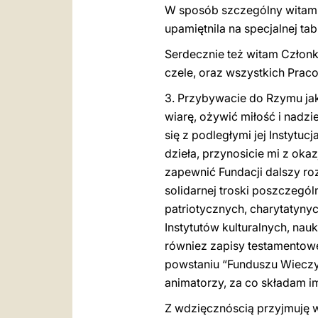
W sposób szczególny witam 
upamiętnila na specjalnej ta
Serdecznie też witam Człon
czele, oraz wszystkich Prac
3. Przybywacie do Rzymu jako
wiarę, ożywić miłość i nadzie
się z pod
l
egłymi jej Instytuc
dzieła, przynosicie mi z oka
zapewnić Fundacji dalszy roz
solidarnej troski poszczegó
patriotycznych, charytatyny
Instytutów kulturalnych, nau
równiez zapisy testamentowe
powstaniu “Funduszu Wieczyst
animatorzy, za co składam i
Z wdzięcznóscią przyjmuję 