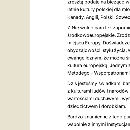
zresztą podaje na bieżąco w
letnie kultury polskiej dla 
Kanady, Anglii, Polski, Szwecj
7. Nie wolno nam też zapomin
środkowoeuropejskie. Zrodzi
miejscu Europy. Doświadczen
obyczajowości, stylu życia, w
ewangelicznym, że można śmia
kultura europejską. Jednym 
Metodego - Współpatronami
Dziś jesteśmy świadkami bardz
z kulturami ludów i narodó
wartościami duch
wymi, wyr
ø
dziedzictwem i dorobkiem.
Bardzo znamienne z tego pun
wspólnie z innymi Instytucj