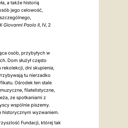
ła, a także historią
osób jego celowość,
 szczególnego,
i Giovanni Paolo II
, IV, 2
iąca osób, przybyłych w
ych. Dom służył często
rekolekcji, dni skupienia,
 Przybywają tu nierzadko
katu. Ośrodek ten stale
 muzyczne, filatelistyczne,
eża, ze spotkaniami z
zyscy wspólnie piszemy.
kże historycznym wyzwaniem.
zyszlość Fundacji, której tak