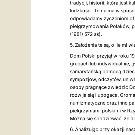
tradycji, historii, która jest 
ludzkości. Temu ma w sposób
odpowiadamy życzeniom ofia
pielgrzymowania Polaków, po
(1981) 572 ss)
.
5. Założenia te są, o ile mi
Dom Polski przyjął w roku 19
grupach lub indywidualnie, g
samarytańską pomocą dzieciom
sympozjów, odczytów, uniwers
osoby pragnące zwiedzić Dom
rozwija się i ubogaca. Groma
numizmatyczne oraz inne pa
pielgrzymami polskimi w Rzym
Można się spodziewać, że dl
6. Analizując przy okazji na