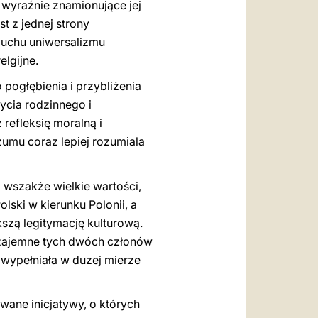
wyraźnie znamionujące jej
t z jednej strony
 duchu uniwersalizmu
elgijne.
 pogłębienia i przybliżenia
ycia rodzinnego i
 refleksię moralną i
ozumu coraz lepiej rozumiala
 wszakże wielkie wartości,
lski w kierunku Polonii, a
kszą legitymację kulturową.
 wzajemne tych dwóch członów
 wypełniała w duzej mierze
wane inicjatywy, o których