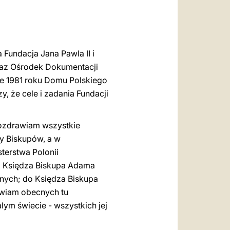
العربيّة
中文
LATINE
a Fundacja Jana Pawla II i
 oraz Ośrodek Dokumentacji
ie 1981 roku Domu Polskiego
, że cele i zadania Fundacji
pozdrawiam wszystkie
ży Biskupów, a w
terstwa Polonii
o Księdza Biskupa Adama
onych; do Księdza Biskupa
awiam obecnych tu
lym świecie - wszystkich jej