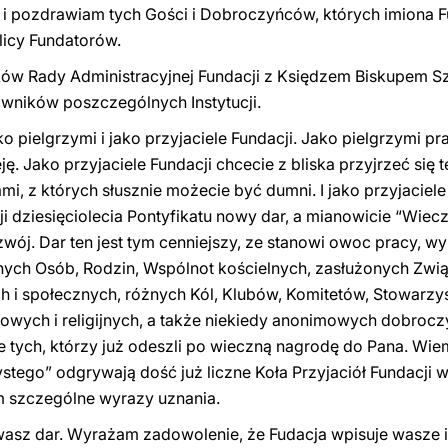
i pozdrawiam tych Gości i Dobroczyńców, których imiona F
blicy Fundatorów.
ków Rady Administracyjnej Fundacji z Księdzem Biskupem
owników poszczególnych Instytucji.
 pielgrzymi i jako przyjaciele Fundacji. Jako pielgrzymi p
ję. Jako przyjaciele Fundacji chcecie z bliska przyjrzeć się 
jami, z których słusznie możecie być dumni. I jako przyjaciel
zji dziesięciolecia Pontyfikatu nowy dar, a mianowicie “Wiec
wój. Dar ten jest tym cenniejszy, ze stanowi owoc pracy, wyr
lnych Osób, Rodzin, Wspólnot kościelnych, zasłużonych Zwią
ch i społecznych, różnych Kól, Klubów, Komitetów, Stowarzy
kowych i religijnych, a także niekiedy anonimowych dobrocz
 tych, którzy już odeszli po wieczną nagrodę do Pana. Wie
ego” odgrywają dość już liczne Koła Przyjaciół Fundacji w 
m szczególne wyrazy uznania.
was
z
dar. Wyrażam zadowolenie, że Fudacja wpisuje wasze im