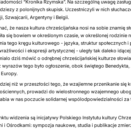
iadomości “Kronika Rzymska”. Na szczególną uwagę zasługu
młodziezy z polonijnych skupisk. Uczestniczyli w nich słucha
i, Szwajcarii, Argentyny i Belgii.
ać, że nasza kultura chrześcijańska nosi na sobie znamię sł
ła się bowiem w określonym czasie, w określonej rodzinie
ia tego kręgu kulturowego - języka, struktur społecznych i
rażliwości i ekspresji artystycznej - uległy tak daleko idącej
lo dziś mówić o odrębnej chrześcijańskiej kulturze słowiań
z wyrazów tego było ogłoszenie, obok świętego Benedykta, 
 Europy.
iej niż w przeszłości tego, że wzajiemne przenikanie się kult
w ościennych, prowadzi do wielostronnego wzajemnego ubo
abia w nas poczucie solidarnej wspólodpowiedzialności za t
ktu widzenia są inicjatywy Polskiego Instytutu kultury Chr
ami i Ośrodkami: sympozja naukowe, studia i publikacje zmi