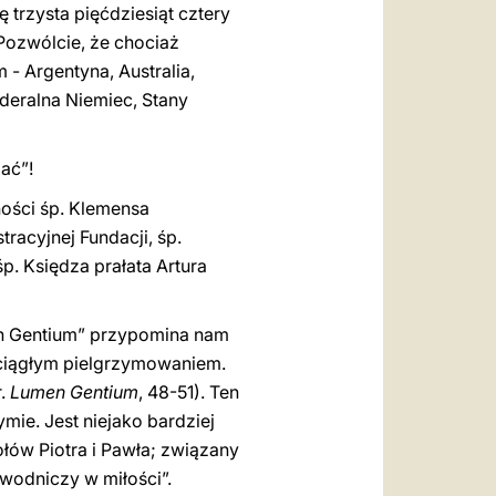
trzysta pięćdziesiąt cztery
 Pozwólcie, że chociaż
 - Argentyna, Australia,
ederalna Niemiec, Stany
ać”!
ości śp. Klemensa
acyjnej Fundacji, śp.
. Księdza prałata Artura
en Gentium” przypomina nam
 ciągłym pielgrzymowaniem.
r.
Lumen Gentium
, 48-51)
. Ten
mie. Jest niejako bardziej
łów Piotra i Pawła; związany
ewodniczy w miłości”.