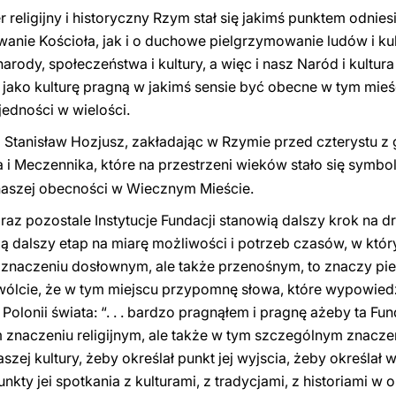
 religijny i historyczny Rzym stał się jakimś punktem odnie
nie Kościoła, jak i o duchowe pielgrzymowanie ludów i kult
arody, społeczeństwa i kultury, a więc i nasz Naród i kultura
 j jako kulturę pragną w jakimś sensie być obecne w tym mieś
jedności w wielości.
 Stanisław Hozjusz, zakładając w Rzymie przed czterystu z 
a i Meczennika, które na przestrzeni wieków stało się symb
naszej obecności w Wiecznym Mieście.
raz pozostale Instytucje Fundacji stanowią dalszy krok na d
ą dalszy etap na miarę możliwości i potrzeb czasów, w któr
 znaczeniu dosłownym, ale także przenośnym, to znaczy pi
ozwólcie, że w tym miejscu przypomnę słowa, które wypowied
olonii świata: “.
.
.
bardzo pragnąłem i pragnę ażeby ta Fu
znaczeniu religijnym, ale także w tym szczególnym znaczeniu
zej kultury, żeby określał punkt jej wyjscia, żeby określał w
ty jei spotkania z kulturami, z tradycjami, z historiami w ob