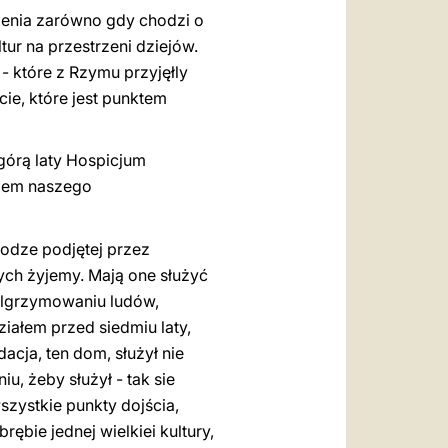
sienia zarówno gdy chodzi o
ur na przestrzeni dziejów.
 - które z Rzymu przyjęłly
cie, które jest punktem
górą laty Hospicjum
olem naszego
rodze podjętej przez
ych żyjemy. Mają one służyć
elgrzymowaniu ludów,
ziałem przed siedmiu laty,
ndac
j
a, ten dom, służył nie
, żeby służył - tak sie
szystkie punkty dojścia,
rębie jednej wielkiei kultury,