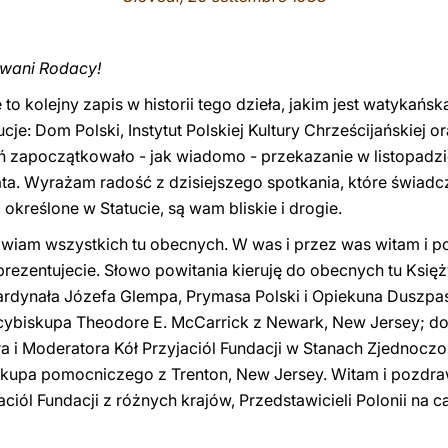
lowani Rodacy!
to kolejny zapis w historii tego dzieła, jakim jest watykańsk
cje: Dom Polski, Instytut Polskiej Kultury Chrześcijańskiej
ań zapoczątkowało - jak wiadomo - przekazanie w listopadz
ata. Wyrażam radość z dzisiejszego spotkania, które świadczy
, określone w Statucie, są wam bliskie i drogie.
awiam wszystkich tu obecnych. W was i przez was witam i 
prezentujecie. Słowo powitania kieruję do obecnych tu Księ
rdynała Józefa Glempa, Prymasa Polski i Opiekuna Duszpas
rcybiskupa Theodore E. McCarrick z Newark, New Jersey; d
ra i Moderatora Kół Przyjaciól Fundacji w Stanach Zjednocz
kupa pomocniczego z Trenton, New Jersey. Witam i pozdr
iól Fundacji z różnych krajów, Przedstawicieli Polonii na ca