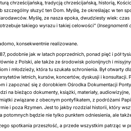
kulturą chrześcijańską, tradycją chrześcijańską, historią, Kościo
 szczególny słuzyć ten Dom. Myślę, że określając w ten sp
rodawców. Myślę, ze nasza epoka, dwudziesty wiek: czas
trzebuje takiego wyrazu i takiej celowości”
(
Insegnamenti d
 wiadomo, konsekwentnie realizowane.
87, podobnie jak w latach poprzednich, ponad pięć i pół tys
łównie z Polski, ale także ze środowisk polonijnych i misyjn
 i młodzieży, która tu szukała schronienia. Był otwarty dla 
ytetów letnich, kursów, koncertów, dyskusji i konsultacji.
 i zapoznać się z dorobkiem Ośrodka Dokumentacji Pontyfi
dzi na bieżąco dokumenty, książki, materiały, audiowizyj
n
e,
miątki związane z obecnym pontyfikatem, z podróżami Papi
ie i poza Rzymen. Jest to jakby rozdzial historii, który ws
a potomnych będzie nie tylko punktem odniesienia, ale ta
szego spotkania przeszłość, a przede wszystkim patrząc w pr