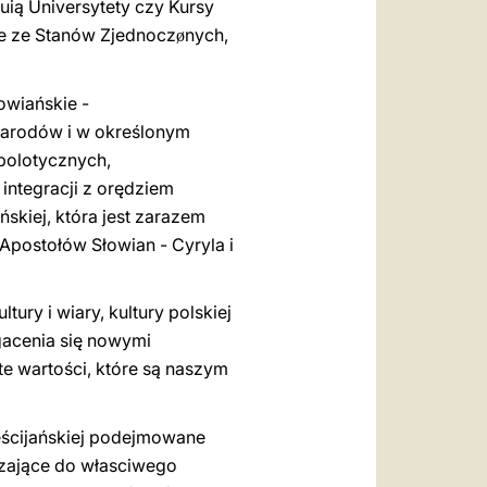
ią Universytety czy Kursy
cze ze Stanów Zjednocz
nych,
ø
owiańskie -
 narodów i w określonym
 polotycznych,
 integracji z orędziem
skiej, która jest zarazem
Apostołów Słowian - Cyryla i
ury i wiary, kultury polskiej
gacenia się nowymi
e wartości, które są naszym
ześcijańskiej podejmowane
erzające do własciwego