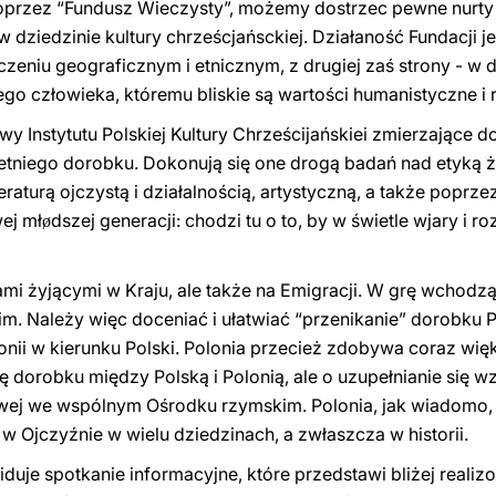
oprzez “Fundusz Wieczysty”, możemy dostrzec pewne nurty 
 dziedzinie kultury chrześcjańsckiej. Działaność Fundacji jes
zeniu geograficznym i et
ni
cznym, z drugiej zaś strony - w
go człowieka, któremu bliskie są wartości humanistyczne i r
wy Instytutu Polskiej Kultury Chrześcijańskiei zmierzające do
tniego dorobku. Dokonują się one drogą badań nad etyką ż
teraturą ojczystą i działalnością, artystyczną, a także poprzez
ej mł
dszej generacji: chodzi tu o to, by w świetle wjary i r
ø
mi żyjącymi w Kraju, ale także na Emigracji. W grę wchodzą
im. Należy więc doceniać i ułatw
i
ać “przenikanie” dorobku Po
onii w kierunku Polski. Polonia przecież zdobywa coraz wię
nę dorobku między Polską i Polonią, ale o uzupełnianie się
owej we wspólnym Ośrodku rzymskim. Polonia, jak wiadomo,
w Ojczyźnie w wielu dziedzinach, a zwłaszcza w historii.
uje spotkanie informacyjne, które przedstawi bliżej realizo