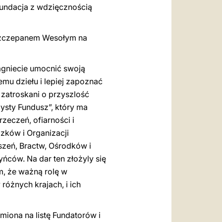
undacja z wdzięcznością
 Szczepanem Wesołym na
ragniecie umocnić swoją
temu dziełu i lepiej zapoznać
e zatroskani o przyszlość
zysty Fundusz”, który ma
zeczeń, ofiarności i
zków i Organizacji
szeń, Bractw, Ośrodków i
yńców. Na dar ten złożyly się
m, że ważną rolę w
różnych krajach, i ich
iona na listę Fundatorów i