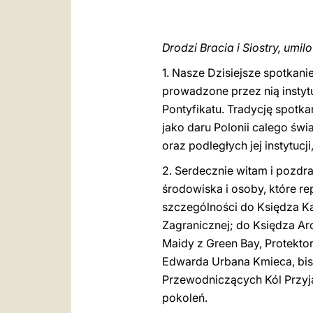
Drodzi Bracia i Siostry, umi
1. N
asze
Dzisiejsze
spotkanie 
prowadzone przez nią instytu
Pontyfikatu. Tradycję spotk
jako daru Polonii calego świ
oraz podległych jej instytucji
2. Serdecznie witam i pozdr
środowiska i osoby, które re
szczególności do Księdza Ka
Zagranicznej; do Księdza A
Maidy z Green Bay, Protekto
Edwarda Urbana Kmieca, bis
Przewodniczących Kól Przyjac
pokoleń.