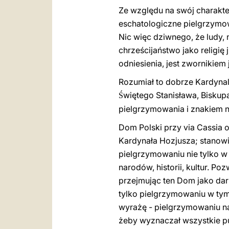
Ze względu na swój charakter
eschatologiczne pielgrzymowa
Nic więc dziwnego, że ludy, n
chrześcijaństwo jako religię
odniesienia, jest zwornikiem 
Rozumiał to dobrze Kardynal
więtego Stanisława, Biskup
Ś
pielgrzymowania i znakiem 
Dom Polski przy via Cassia o
Kardynała Hozjusza; stanowi
pielgrzymowaniu nie tylko w
narodów, historii, kultur. P
przejmując ten Dom jako dar P
tylko pielgrzymowaniu w tym 
wyrażę - pielgrzymowaniu nas
żeby wyznaczał wszystkie punk