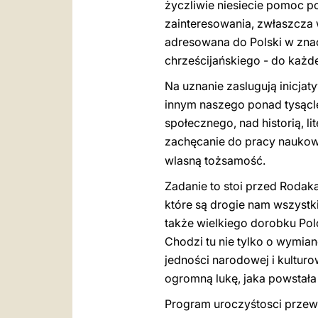
życzliwie niesiecie pomoc p
zainteresowania, zwłaszcza w
adresowana do Polski w znac
chrześcijańskiego - do każde
Na uznanie zaslugują inicjaty
innym naszego ponad tysącle
społecznego, nad historią, li
zachęcanie do pracy naukow
wlasną tożsamość.
Zadanie to stoi przed Rodaka
które są drogie nam wszystk
także wielkiego dorobku Pol
Chodzi tu nie tylko o wymia
jedności narodowej i kultur
ogromną lukę, jaka powstała 
Program uroczyśtosci przewid