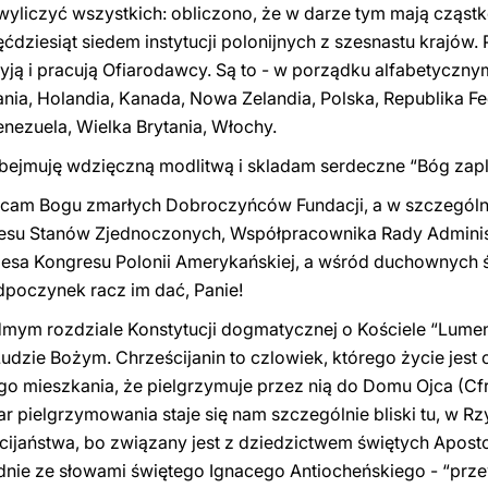
liczyć wszystkich: obliczono, że w darze tym mają cząstkę 
ćdziesiąt siedem instytucji polonijnych z szesnastu krajów.
yją i pracują Ofiarodawcy. Są to - w porządku alfabetycznym
pania, Holandia, Kanada, Nowa Zelandia, Polska, Republika F
nezuela, Wielka Brytania, Włochy.
ejmuję wdzięczną modlitwą i skladam serdeczne “Bóg zapl
lecam Bogu zmarłych Dobroczyńców Fundacji, a w szczególn
esu Stanów Zjednoczonych, Współpracownika Rady Administr
sa Kongresu Polonii Amerykańskiej, a wśród duchownych śp
poczynek racz im dać, Panie!
ódmym rozdziale Konstytucji dogmatycznej o Kościele “Lum
dzie Bożym. Chrześcijanin to czlowiek, którego życie jest
ego mieszkania, że pielgrzymu
j
e przez nią do Domu Ojca
(Cf
r pielgrzymowania staje się nam szczególnie bliski tu, w Rzy
cijaństwa, bo związany jest z dziedzictwem świętych Aposto
godnie ze słowami świętego Ignacego Antiocheńskiego - “prz