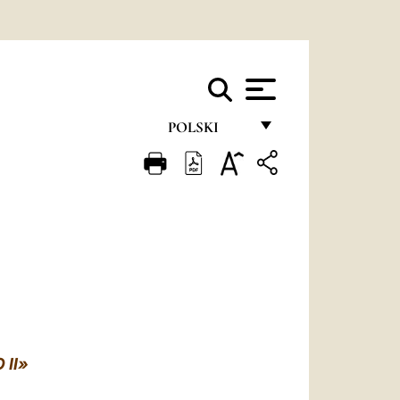
POLSKI
FRANÇAIS
ENGLISH
ITALIANO
PORTUGUÊS
ESPAÑOL
DEUTSCH
II»
POLSKI