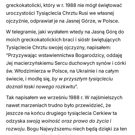
greckokatolicki, który w r. 1988 nie mógł świętować
uroczystości Tysiąclecia Chrztu Rusi we własnej
ojczyźnie, odprawiał je na Jasnej Górze, w Polsce.
W telegramie, jaki wysłałem wtedy na Jasną Górę do
moich greckokatolickich braci i sióstr świętujących
Tysiąclecie Chrztu swojej ojczyzny, napisałem:
“Przyzywając wstawiennictwa Bogarodzicy, oddaję
Jej macierzyńskiemu Sercu duchowych synów i córki
św. Włodzimierza w Polsce, na Ukrainie i na całym
świecie, i modlę się,
by w przyszłym tysiącleciu
doznali łaski nowego rozkwitu
”.
Tak napisałem we wrześniu 1988 r. W najśmielszych
nawet marzeniach trudno było przewidzieć, że
jeszcze na końcu drugiego tysiąclecia Cerkiew ta
odzyska
swoją wolność oraz prawo do życia i
rozwoju
. Bogu Najwyższemu niech będą dzięki za ten