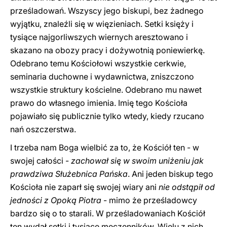
prześladowań. Wszyscy jego biskupi, bez żadnego
wyjątku, znaleźli się w więzieniach. Setki księży i
tysiące najgorliwszych wiernych aresztowano i
skazano na obozy pracy i dożywotnią poniewierkę.
Odebrano temu Kościołowi wszystkie cerkwie,
seminaria duchowne i wydawnictwa, zniszczono
wszystkie struktury kościelne. Odebrano mu nawet
prawo do własnego imienia. Imię tego Kościoła
pojawiało się publicznie tylko wtedy, kiedy rzucano
nań oszczerstwa.
I trzeba nam Boga wielbić za to, że Kościół ten - w
swojej całości -
zachował się w swoim uniżeniu jak
prawdziwa Służebnica Pańska
. Ani jeden biskup tego
Kościoła nie zaparł się swojej wiary ani
nie odstąpił od
jedności z Opoką Piotra
- mimo że prześladowcy
bardzo się o to starali. W prześladowaniach Kościół
ten wydał setki i tysiące męczenników. Wielu z nich