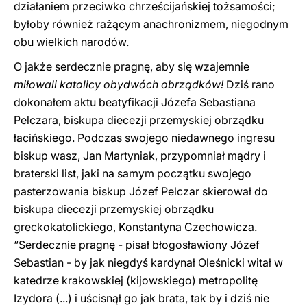
działaniem przeciwko chrześcijańskiej tożsamości;
byłoby również rażącym anachronizmem, niegodnym
obu wielkich narodów.
O jakże serdecznie pragnę, aby się wzajemnie
miłowali katolicy obydwóch obrządków!
Dziś rano
dokonałem aktu beatyfikacji Józefa Sebastiana
Pelczara, biskupa diecezji przemyskiej obrządku
łacińskiego. Podczas swojego niedawnego ingresu
biskup wasz, Jan Martyniak, przypomniał mądry i
braterski list, jaki na samym początku swojego
pasterzowania biskup Józef Pelczar skierował do
biskupa diecezji przemyskiej obrządku
greckokatolickiego, Konstantyna Czechowicza.
“Serdecznie pragnę - pisał błogosławiony Józef
Sebastian - by jak niegdyś kardynał Oleśnicki witał w
katedrze krakowskiej (kijowskiego) metropolitę
Izydora (...) i uścisnął go jak brata, tak by i dziś nie