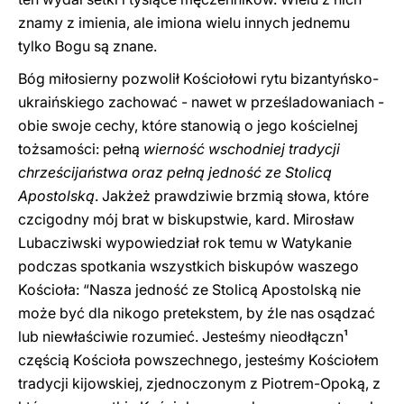
znamy z imienia, ale imiona wielu innych jednemu
tylko Bogu są znane.
Bóg miłosierny pozwolił Kościołowi rytu bizantyńsko-
ukraińskiego zachować - nawet w prześladowaniach -
obie swoje cechy, które stanowią o jego kościelnej
tożsamości: pełną
wierność wschodniej tradycji
chrześcijaństwa oraz pełną jedność ze Stolicą
Apostolską
. Jakżeż prawdziwie brzmią słowa, które
czcigodny mój brat w biskupstwie, kard. Mirosław
Lubacziwski wypowiedział rok temu w Watykanie
podczas spotkania wszystkich biskupów waszego
Kościoła: “Nasza jedność ze Stolicą Apostolską nie
może być dla nikogo pretekstem, by źle nas osądzać
lub niewłaściwie rozumieć. Jesteśmy nieodłączn¹
częścią Kościoła powszechnego, jesteśmy Kościołem
tradycji kijowskiej, zjednoczonym z Piotrem-Opoką, z