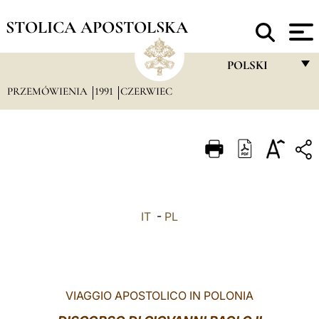
STOLICA APOSTOLSKA
POLSKI
PRZEMÓWIENIA
1991
CZERWIEC
FRANÇAIS
ENGLISH
ITALIANO
PORTUGUÊS
ESPAÑOL
IT
-
PL
DEUTSCH
POLSKI
العربيّة
VIAGGIO APOSTOLICO IN POLONIA
中文