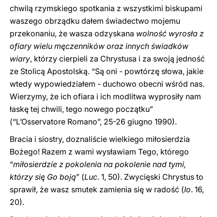
chwilą rzymskiego spotkania z wszystkimi biskupami
waszego obrządku dałem świadectwo mojemu
przekonaniu, że wasza odzyskana
wolność wyrosła z
ofiary wielu męczenników oraz innych świadków
wiary
, którzy cierpieli za Chrystusa i za swoją jedność
ze Stolicą Apostolską. “Są oni - powtórzę słowa, jakie
wtedy wypowiedziałem - duchowo obecni wśród nas.
Wierzymy, że ich ofiara i ich modlitwa wyprosiły nam
łaskę tej chwili, tego nowego początku”
(“L’Osservatore Romano”, 25-26 giugno 1990).
Bracia i siostry, doznaliście wielkiego miłosierdzia
Bożego! Razem z wami wysławiam Tego, którego
“
miłosierdzie z pokolenia na pokolenie nad tymi,
którzy się Go boją
” (
Luc
. 1, 50). Zwycięski Chrystus to
sprawił, że wasz smutek zamienia się w radość (
Io
. 16,
20).