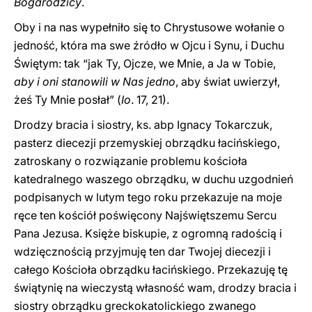
Bogarodzicy
.
Oby i na nas wypełniło się to Chrystusowe wołanie o
jedność, która ma swe źródło w Ojcu i Synu, i Duchu
Świętym: tak “jak Ty, Ojcze, we Mnie, a Ja w Tobie,
aby i oni stanowili w Nas jedno
, aby świat uwierzył,
żeś Ty Mnie posłał” (
Io
. 17, 21).
Drodzy bracia i siostry, ks. abp Ignacy Tokarczuk,
pasterz diecezji przemyskiej obrządku łacińskiego,
zatroskany o rozwiązanie problemu kościoła
katedralnego waszego obrządku, w duchu uzgodnień
podpisanych w lutym tego roku przekazuje na moje
ręce ten kościół poświęcony Najświętszemu Sercu
Pana Jezusa. Księże biskupie, z ogromną radością i
wdzięcznością przyjmuję ten dar Twojej diecezji i
całego Kościoła obrządku łacińskiego. Przekazuję tę
świątynię na wieczystą własność wam, drodzy bracia i
siostry obrządku greckokatolickiego zwanego