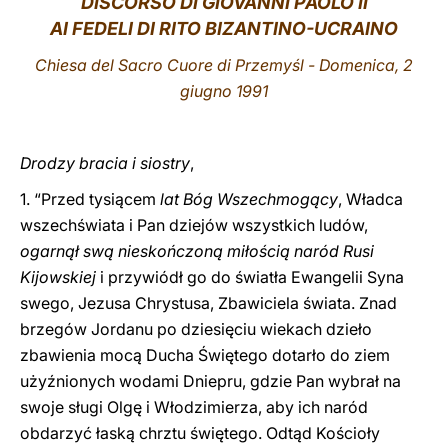
DISCORSO DI GIOVANNI PAOLO II
AI FEDELI DI RITO BIZANTINO-UCRAINO
LATINE
Chiesa del Sacro Cuore di Przemyśl - Domenica, 2
giugno 1991
Drodzy bracia i siostry
,
1. “Przed tysiącem
lat Bóg Wszechmogący
, Władca
wszechświata i Pan dziejów wszystkich ludów,
ogarnął swą nieskończoną miłością naród Rusi
Kijowskiej
i przywiódł go do światła Ewangelii Syna
swego, Jezusa Chrystusa, Zbawiciela świata. Znad
brzegów Jordanu po dziesięciu wiekach dzieło
zbawienia mocą Ducha Świętego dotarło do ziem
użyźnionych wodami Dniepru, gdzie Pan wybrał na
swoje sługi Olgę i Włodzimierza, aby ich naród
obdarzyć łaską chrztu świętego. Odtąd Kościoły