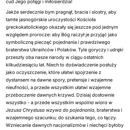
cud Jego potęgi i miłosierdzia!
Jakże serdecznie bym pragnął, bracia i siostry, aby
tamte jasnogórskie uroczystości Kościoła
greckokatolickiego okazały się jeszcze pod jednym
względem prorocze: aby Bóg raczył je przyjąć jako
symboliczną pieczęć pojednania i prawdziwego
braterstwa Ukraińców i Polaków. Tyle goryczy i udręki
przeszły oba nasze narody w ciągu ostatnich
kilkudziesięciu lat. Niech to doświadczenie posłuży
jako oczyszczenie, które ułatwi spojrzenie z
dystansem na dawne spory, pretensje i wzajemne
nieufności, a przede wszystkim ułatwi wzajemne
przebaczenie
dawnych krzywd. Dzisiaj dosłownie
wszystko - a przede wszystkim
wspólna wiara w
Jezusa Chrystusa wzywa do pojednania
, braterstwa i
wzajemnego szacunku; do szukania tego, co łączy.
Wzniecanie dawnych nacjonalizmów i niechęci byłoby