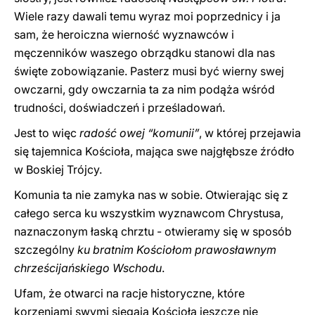
Wiele razy dawali temu wyraz moi poprzednicy i ja
sam, że heroiczna wierność wyznawców i
męczenników waszego obrządku stanowi dla nas
święte zobowiązanie. Pasterz musi być wierny swej
owczarni, gdy owczarnia ta za nim podąża wśród
trudności, doświadczeń i prześladowań.
Jest to więc
radość owej “komunii”
, w której przejawia
się tajemnica Kościoła, mająca swe najgłębsze źródło
w Boskiej Trójcy.
Komunia ta nie zamyka nas w sobie. Otwierając się z
całego serca ku wszystkim wyznawcom Chrystusa,
naznaczonym łaską chrztu - otwieramy się w sposób
szczególny
ku bratnim Kościołom prawosławnym
chrześcijańskiego Wschodu
.
Ufam, że otwarci na racje historyczne, które
korzeniami swymi sięgają Kościoła jeszcze nie