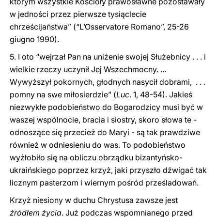
którym wszystkie Kościoły prawosławne pozostawały
w jedności przez pierwsze tysiąclecie
chrześcijaństwa” (“L’Osservatore Romano”, 25-26
giugno 1990).
5. I oto “wejrzał Pan na uniżenie swojej Służebnicy . . . i
wielkie rzeczy uczynił Jej Wszechmocny. ...
Wywyższył pokornych, głodnych nasycił dobrami, . . .
pomny na swe miłosierdzie” (
Luc
. 1, 48-54). Jakieś
niezwykłe podobieństwo do Bogarodzicy musi być w
waszej wspólnocie, bracia i siostry, skoro słowa te -
odnoszące się przecież do Maryi - są tak prawdziwe
również w odniesieniu do was. To podobieństwo
wyżłobiło się na obliczu obrządku bizantyńsko-
ukraińskiego poprzez krzyż, jaki przyszło dźwigać tak
licznym pasterzom i wiernym pośród prześladowań.
Krzyż niesiony w duchu Chrystusa zawsze jest
źródłem życia
. Już podczas wspomnianego przed