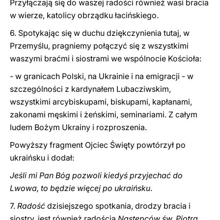
Przyłączają się do waszej radości również wasi bracia
w wierze, katolicy obrządku łacińskiego.
6. Spotykając się w duchu dziękczynienia tutaj, w
Przemyślu, pragniemy połączyć się z wszystkimi
waszymi braćmi i siostrami we wspólnocie Kościoła:
- w granicach Polski, na Ukrainie i na emigracji - w
szczególności z kardynałem Lubacziwskim,
wszystkimi arcybiskupami, biskupami, kapłanami,
zakonami męskimi i żeńskimi, seminariami. Z całym
ludem Bożym Ukrainy i rozproszenia.
Powyższy fragment Ojciec Święty powtórzył po
ukraińsku i dodał:
Jeśli mi Pan Bóg pozwoli kiedyś przyjechać do
Lwowa, to będzie więcej po ukraińsku
.
7.
Radość
dzisiejszego spotkania, drodzy bracia i
siostry, jest również radością
Następców św. Piotra
.