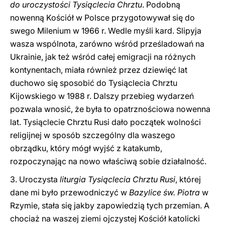
do uroczystości Tysiąclecia Chrztu
. Podobną
nowenną Kościół w Polsce przygotowywał się do
swego Milenium w 1966 r. Wedle myśli kard. Slipyja
wasza wspólnota, zarówno wśród prześladowań na
Ukrainie, jak też wśród całej emigracji na różnych
kontynentach, miała również przez dziewięć lat
duchowo się sposobić do Tysiąclecia Chrztu
Kijowskiego w 1988 r. Dalszy przebieg wydarzeń
pozwala wnosić, że była to opatrznościowa nowenna
lat. Tysiąclecie Chrztu Rusi dało początek wolności
religijnej w sposób szczególny dla waszego
obrządku, który mógł wyjść z katakumb,
rozpoczynając na nowo właściwą sobie działalność.
3. Uroczysta
liturgia Tysiąclecia Chrztu Rusi
, której
dane mi było przewodniczyć w
Bazylice św. Piotra
w
Rzymie, stała się jakby zapowiedzią tych przemian. A
chociaż na waszej ziemi ojczystej Kościół katolicki