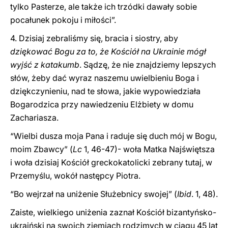
tylko Pasterze, ale także ich trzódki dawały sobie
pocałunek pokoju i miłości”.
4. Dzisiaj zebraliśmy się, bracia i siostry, aby
dziękować Bogu za to, że Kościół na Ukrainie mógł
wyjść z katakumb
. Sądzę, że nie znajdziemy lepszych
słów, żeby dać wyraz naszemu uwielbieniu Boga i
dziękczynieniu, nad te słowa, jakie wypowiedziała
Bogarodzica przy nawiedzeniu Elżbiety w domu
Zachariasza.
“Wielbi dusza moja Pana i raduje się duch mój w Bogu,
moim Zbawcy” (
Lc
1, 46-47)- woła Matka Najświętsza
i woła dzisiaj Kościół greckokatolicki zebrany tutaj, w
Przemyślu, wokół następcy Piotra.
“Bo wejrzał na uniżenie Służebnicy swojej” (
Ibid
. 1, 48).
Zaiste, wielkiego uniżenia zaznał Kościół bizantyńsko-
ukraiński na swoich ziemiach rodzimych w ciągu 45 lat