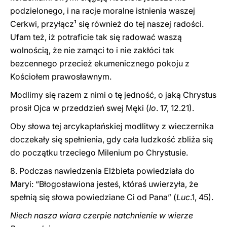
podzielonego, i na racje moralne istnienia waszej
Cerkwi, przyłącz¹ się również do tej naszej radości.
Ufam też, iż potraficie tak się radować waszą
wolnością, że nie zamąci to i nie zakłóci tak
bezcennego przecież ekumenicznego pokoju z
Kościołem prawosławnym.
Modlimy się razem z nimi o tę jedność, o jaką Chrystus
prosił Ojca w przeddzień swej Męki (
Io
. 17, 12.21).
Oby słowa tej arcykapłańskiej modlitwy z wieczernika
doczekały się spełnienia, gdy cała ludzkość zbliża się
do początku trzeciego Milenium po Chrystusie.
8. Podczas nawiedzenia Elżbieta powiedziała do
Maryi: “Błogosławiona jesteś, któraś uwierzyła, że
spełnią się słowa powiedziane Ci od Pana” (
Luc
.1, 45).
Niech nasza wiara czerpie natchnienie w wierze