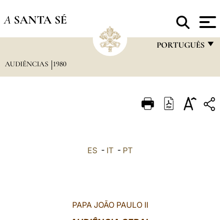
A
SANTA SÉ
PORTUGUÊS
AUDIÊNCIAS
1980
FRANÇAIS
ENGLISH
ITALIANO
PORTUGUÊS
ESPAÑOL
ES
-
IT
-
PT
DEUTSCH
POLSKI
العربيّة
PAPA JOÃO PAULO II
中文