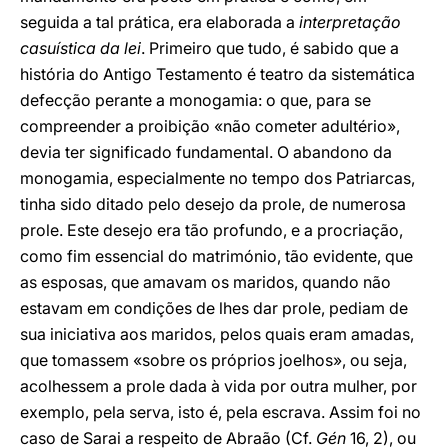
seguida a tal prática, era elaborada a
interpretação
casuística da lei
. Primeiro que tudo, é sabido que a
história do Antigo Testamento é teatro da sistemática
defecção perante a monogamia: o que, para se
compreender a proibição «não cometer adultério»,
devia ter significado fundamental. O abandono da
monogamia, especialmente no tempo dos Patriarcas,
tinha sido ditado pelo desejo da prole, de numerosa
prole. Este desejo era tão profundo, e a procriação,
como fim essencial do matrimónio, tão evidente, que
as esposas, que amavam os maridos, quando não
estavam em condições de lhes dar prole, pediam de
sua iniciativa aos maridos, pelos quais eram amadas,
que tomassem «sobre os próprios joelhos», ou seja,
acolhessem a prole dada à vida por outra mulher, por
exemplo, pela serva, isto é, pela escrava. Assim foi no
caso de Sarai a respeito de Abraão (Cf.
Gén
16, 2), ou