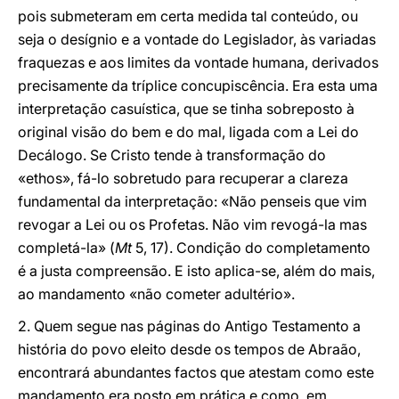
pois submeteram em certa medida tal conteúdo, ou
seja o desígnio e a vontade do Legislador, às variadas
fraquezas e aos limites da vontade humana, derivados
precisamente da tríplice concupiscência. Era esta uma
interpretação casuística, que se tinha sobreposto à
original visão do bem e do mal, ligada com a Lei do
Decálogo. Se Cristo tende à transformação do
«ethos», fá-lo sobretudo para recuperar a clareza
fundamental da interpretação: «Não penseis que vim
revogar a Lei ou os Profetas. Não vim revogá-la mas
completá-la» (
Mt
5, 17). Condição do completamento
é a justa compreensão. E isto aplica-se, além do mais,
ao mandamento «não cometer adultério».
2. Quem segue nas páginas do Antigo Testamento a
história do povo eleito desde os tempos de Abraão,
encontrará abundantes factos que atestam como este
mandamento era posto em prática e como, em