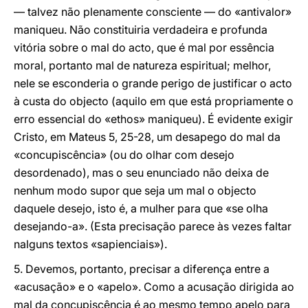
— talvez não plenamente consciente — do «antivalor»
maniqueu. Não constituiria verdadeira e profunda
vitória sobre o mal do acto, que é mal por essência
moral, portanto mal de natureza espiritual; melhor,
nele se esconderia o grande perigo de justificar o acto
à custa do objecto (aquilo em que está propriamente o
erro essencial do «ethos» maniqueu). É evidente exigir
Cristo, em Mateus 5, 25-28, um desapego do mal da
«concupiscência» (ou do olhar com desejo
desordenado), mas o seu enunciado não deixa de
nenhum modo supor que seja um mal o objecto
daquele desejo, isto é, a mulher para que «se olha
desejando-a». (Esta precisação parece às vezes faltar
nalguns textos «sapienciais»).
5. Devemos, portanto, precisar a diferença entre a
«acusação» e o «apelo». Como a acusação dirigida ao
mal da concupiscência é ao mesmo tempo apelo para