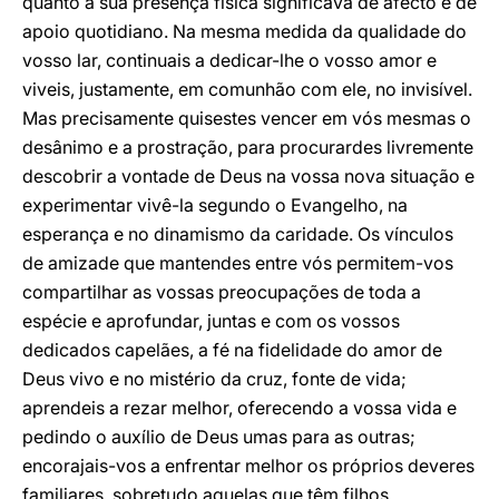
quanto a sua presença física significava de afecto e de
apoio quotidiano. Na mesma medida da qualidade do
vosso lar, continuais a dedicar-lhe o vosso amor e
viveis, justamente, em comunhão com ele, no invisível.
Mas precisamente quisestes vencer em vós mesmas o
desânimo e a prostração, para procurardes livremente
descobrir a vontade de Deus na vossa nova situação e
experimentar vivê-la segundo o Evangelho, na
esperança e no dinamismo da caridade. Os vínculos
de amizade que mantendes entre vós permitem-vos
compartilhar as vossas preocupações de toda a
espécie e aprofundar, juntas e com os vossos
dedicados capelães, a fé na fidelidade do amor de
Deus vivo e no mistério da cruz, fonte de vida;
aprendeis a rezar melhor, oferecendo a vossa vida e
pedindo o auxílio de Deus umas para as outras;
encorajais-vos a enfrentar melhor os próprios deveres
familiares, sobretudo aquelas que têm filhos