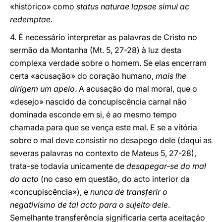
«histórico» como
status naturae lapsae simul ac
redemptae
.
4. É necessário interpretar as palavras de Cristo no
sermão da Montanha (Mt. 5, 27-28) à luz desta
complexa verdade sobre o homem. Se elas encerram
certa «acusação» do coração humano,
mais lhe
dirigem um apelo
. A acusação do mal moral, que o
«desejo» nascido da concupiscência carnal não
dominada esconde em si, é ao mesmo tempo
chamada para que se vença este mal. E se a vitória
sobre o mal deve consistir no desapego dele (daqui as
severas palavras no contexto de Mateus 5, 27-28),
trata-se todavia unicamente de
desapegar-se do mal
do acto
(no caso em questão, do acto interior da
«concupiscência»), e
nunca de transferir o
negativismo de tal acto para o sujeito dele
.
Semelhante transferência significaria certa aceitação