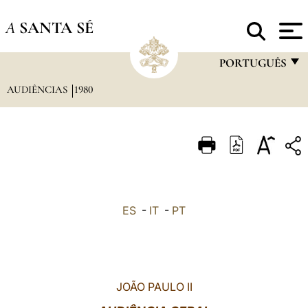
A
SANTA SÉ
PORTUGUÊS
AUDIÊNCIAS
1980
FRANÇAIS
ENGLISH
ITALIANO
PORTUGUÊS
ESPAÑOL
ES
-
IT
-
PT
DEUTSCH
POLSKI
العربيّة
JOÃO PAULO II
中文