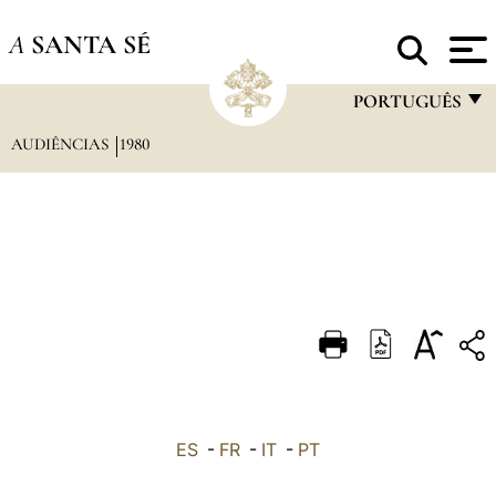
A
SANTA SÉ
PORTUGUÊS
AUDIÊNCIAS
1980
FRANÇAIS
ENGLISH
ITALIANO
PORTUGUÊS
ESPAÑOL
DEUTSCH
POLSKI
العربيّة
ES
-
FR
-
IT
-
PT
中文