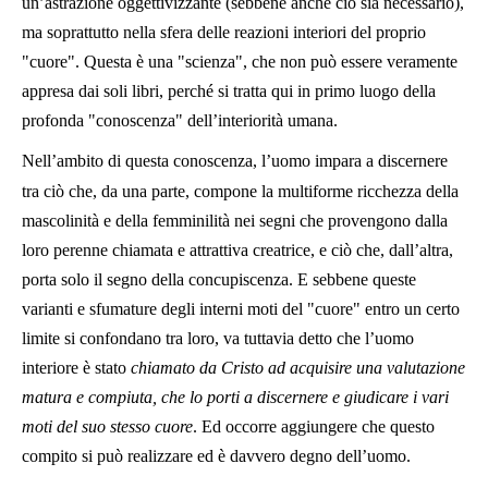
un’astrazione oggettivizzante (sebbene anche ciò sia necessario),
ma soprattutto nella sfera delle reazioni interiori del proprio
"cuore". Questa è una "scienza", che non può essere veramente
appresa dai soli libri, perché si tratta qui in primo luogo della
profonda "conoscenza" dell’interiorità umana.
Nell’ambito di questa conoscenza, l’uomo impara a discernere
tra ciò che, da una parte, compone la multiforme ricchezza della
mascolinità e della femminilità nei segni che provengono dalla
loro perenne chiamata e attrattiva creatrice, e ciò che, dall’altra,
porta solo il segno della concupiscenza. E sebbene queste
varianti e sfumature degli interni moti del "cuore" entro un certo
limite si confondano tra loro, va tuttavia detto che l’uomo
interiore è stato
chiamato da Cristo ad acquisire una valutazione
matura e compiuta, che lo porti a discernere e giudicare i vari
moti del suo stesso cuore
. Ed occorre aggiungere che questo
compito si può realizzare ed è davvero degno dell’uomo.