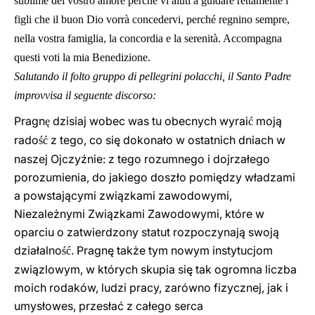
sublime del vostro amore perché vi aiuti a guidare rettamente i
figli che il buon Dio vorrà concedervi, perché regnino sempre,
nella vostra famiglia, la concordia e la serenità. Accompagna
questi voti la mia Benedizione.
Salutando il folto gruppo di pellegrini polacchi, il Santo Padre
improvvisa il seguente discorso:
Pragn
dzisiaj wobec was tu obecnych wyrai
moją
ę
ć
rado
z tego, co się dokonało w ostatnich dniach w
ść
naszej Ojczyźnie: z tego rozumnego i dojrzałego
porozumienia, do jakiego doszło pomiędzy władzami
a powstającymi związkami zawodowymi,
Niezależnymi Związkami Zawodowymi, które w
oparciu o zatwierdzony statut rozpoczynają swoją
działalno
. Pragnę także tym nowym instytucjom
ść
związlowym, w których skupia się tak ogromna liczba
moich rodaków, ludzi pracy, zarówno fizycznej, jak i
umysłowes, przesłać z całego serca