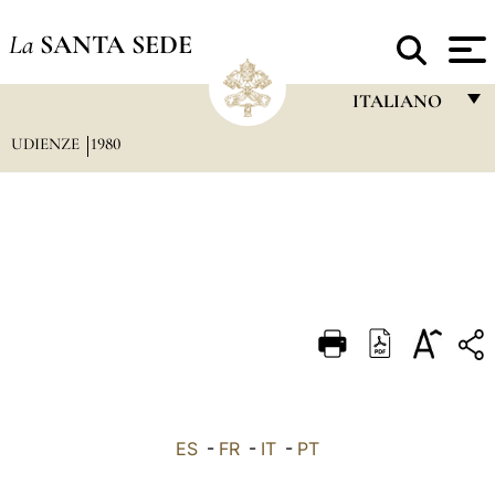
La
SANTA SEDE
ITALIANO
UDIENZE
1980
FRANÇAIS
ENGLISH
ITALIANO
PORTUGUÊS
ESPAÑOL
DEUTSCH
POLSKI
العربيّة
ES
-
FR
-
IT
-
PT
中文