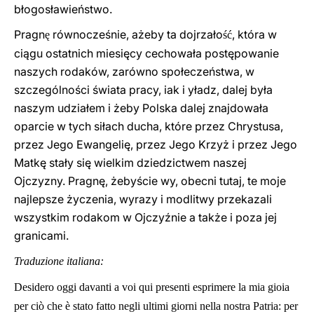
błogosławieństwo.
Pragn
równocześnie, ażeby ta dojrzało
, która w
ę
ść
ciągu ostatnich miesięcy cechowała postępowanie
naszych rodaków, zarówno społeczeństwa, w
szczególności świata pracy, iak i yładz, dalej była
naszym udziałem i żeby Polska dalej znajdowała
oparcie w tych siłach ducha, które przez Chrystusa,
przez Jego Ewangelię, przez Jego Krzyż i przez Jego
Matkę stały się wielkim dziedzictwem naszej
Ojczyzny. Pragnę, żebyście wy, obecni tutaj, te moje
najlepsze życzenia, wyrazy i modlitwy przekazali
wszystkim rodakom w Ojczyźnie a także i poza jej
granicami.
Traduzione italiana:
Desidero oggi davanti a voi qui presenti esprimere la mia gioia
per ciò che è stato fatto negli ultimi giorni nella nostra Patria: per