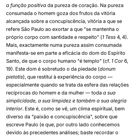
a função positiva
da pureza de coração. Na pureza
consumada o homem goza dos frutos da vitória
alcançada sobre a concupiscência, vitória a que se
refere São Paulo ao exortar a que "se mantenha o
próprio corpo com santidade e respeito" (
1 Tess
4, 4).
Mais, exactamente numa pureza assim consumada
manifesta-se em parte a eficácia do dom do Espírito
Santo, de que o corpo humano "é templo" (cf.
1 Cor
6,
19). Este dom é sobretudo o da piedade (
donum
pietatis
), que restitui à experiência do corpo —
especialmente quando se trata da esfera das relações
recíprocas do homem e da mulher — toda
a sua
simplicidade, a sua limpidez e também a sua alegria
interior
. Este é, como se vê, um clima espiritual, bem
diverso da "paixão e concupiscência", sobre que
escreve Paulo (e que, por outro lado conhecemos
devido às precedentes análises; baste recordar o