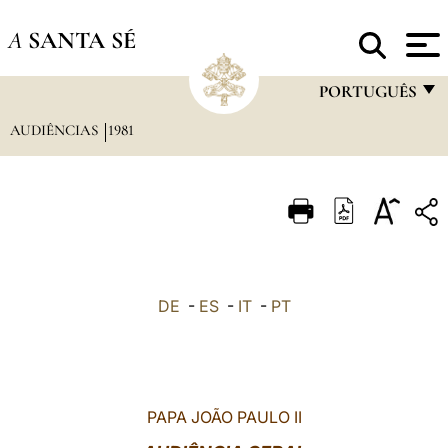
A
SANTA SÉ
PORTUGUÊS
AUDIÊNCIAS
1981
FRANÇAIS
ENGLISH
ITALIANO
PORTUGUÊS
ESPAÑOL
DE
-
ES
-
IT
-
PT
DEUTSCH
POLSKI
العربيّة
PAPA JOÃO PAULO II
中文