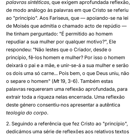
palavras sintéticas
, que exigem aprofundada reflexão,
de modo análogo às palavras em que Cristo se referiu
ao "princípio". Aos Fariseus, que — apoiando-se na lei
de Moisés que admitia o chamado acto de repúdio —
lhe tinham perguntado: "É permitido ao homem
repudiar a sua mulher por qualquer motivo?", Ele
respondeu: "Não lestes que o Criador, desde o
princípio, fê-los homem e mulher? Por isso o homem
deixará o pai e a mãe, e unir-se-á a sua mulher e serão
os dois uma só carne... Pois bem, o que Deus uniu, não
o separe o homem" (
Mt
19, 3-6). Também estas
palavras requereram uma reflexão aprofundada, para
extrair toda a riqueza nelas encerrada. Uma reflexão
deste género consentiu-nos apresentar a autêntica
teologia do corpo
.
2. Seguindo a referência que fez Cristo ao "princípio",
dedicámos uma série de reflexões aos relativos textos