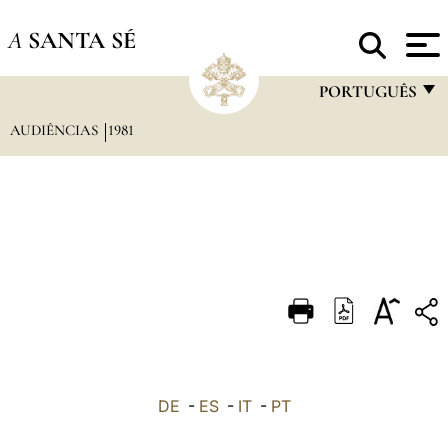
A
SANTA SÉ
PORTUGUÊS
AUDIÊNCIAS
1981
FRANÇAIS
ENGLISH
ITALIANO
PORTUGUÊS
ESPAÑOL
DEUTSCH
POLSKI
العربيّة
DE
-
ES
-
IT
-
PT
中文