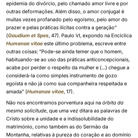
epidemia do divórcio, pelo chamado amor livre e por
outras deformações. Além disso, o amor conjugal é
muitas vezes profanado pelo egoísmo, pelo amor do
prazer e pelas práticas ilícitas contra a geração"
(
Gaudium et Spes
, 47). Paulo VI, expondo na Encíclica
Humanae vitae
este último problema, escreve entre
outras coisas: "Pode-se ainda temer que o homem,
habituando-se ao uso das práticas anticoncepcionais,
acabe por perder o respeito da mulher e (...) chegue a
considerá-la como simples instrumento de gozo
egoísta e não já como sua companheira respeitada e
amada" (
Humanae vitae
, 17).
Não nos encontramos porventura aqui na
órbita da
mesma solicitude
, que uma vez ditara as palavras de
Cristo sobre a unidade e a indissolubilidade do
matrimónio, como também as do Sermão da
Montanha, relativas à pureza do coração e ao domínio