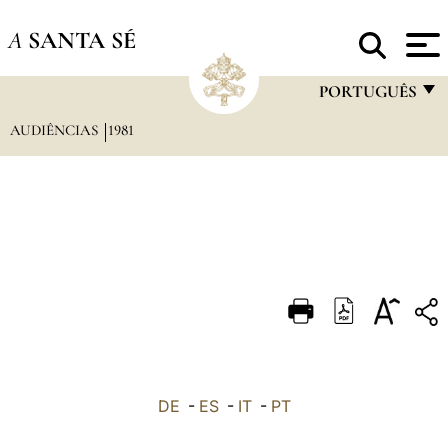
A
SANTA SÉ
PORTUGUÊS
AUDIÊNCIAS
1981
FRANÇAIS
ENGLISH
ITALIANO
PORTUGUÊS
ESPAÑOL
DEUTSCH
POLSKI
العربيّة
DE
-
ES
-
IT
-
PT
中文