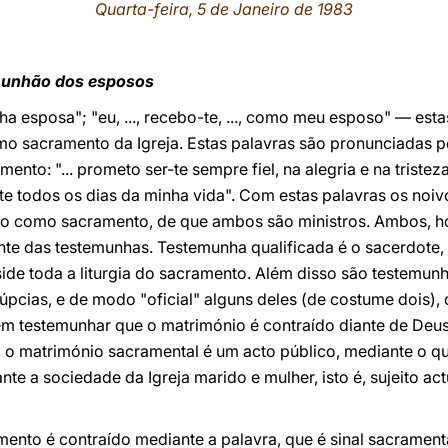
Quarta-feira, 5 de Janeiro de 1983
munhão dos esposos
inha esposa"; "eu, ..., recebo-te, ..., como meu esposo" — est
mo sacramento da Igreja. Estas palavras são pronunciadas p
ento: "... prometo ser-te sempre fiel, na alegria e na triste
te todos os dias da minha vida". Com estas palavras os noi
 como sacramento, de que ambos são ministros. Ambos, h
nte das testemunhas. Testemunha qualificada é o sacerdot
de toda a liturgia do sacramento. Além disso são testemunh
 núpcias, e de modo "oficial" alguns deles (de costume dois)
m testemunhar que o matrimónio é contraído diante de Deus 
 o matrimónio sacramental é um acto público, mediante o 
te a sociedade da Igreja marido e mulher, isto é, sujeito ac
ento é contraído mediante a palavra, que é sinal sacrament