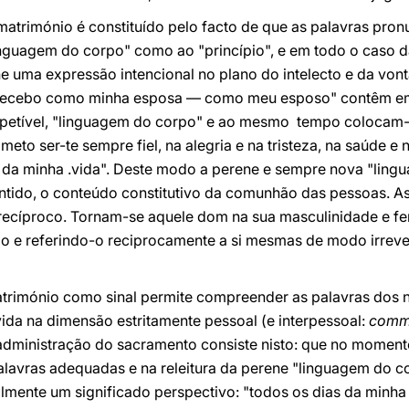
matrimónio é constituído pelo facto de que as palavras pro
guagem do corpo" como ao "princípio", e em todo o caso 
lhe uma expressão intencional no plano do intelecto e da von
e recebo como minha esposa — como meu esposo" contêm em
repetível, "linguagem do corpo" e ao mesmo tempo colocam
to ser-te sempre fiel, na alegria e na tristeza, na saúde e
s da minha .vida". Deste modo a perene e sempre nova "ling
entido, o conteúdo constitutivo da comunhão das pessoas.
ecíproco. Tornam-se aquele dom na sua masculinidade e fe
po e referindo-o reciprocamente a si mesmas de modo irreve
trimónio como sinal permite compreender as palavras dos 
ida na dimensão estritamente pessoal (e interpessoal:
comm
administração do sacramento consiste nisto: que no momento
lavras adequadas e na releitura da perene "linguagem do c
ualmente um significado perspectivo: "todos os dias da minha v