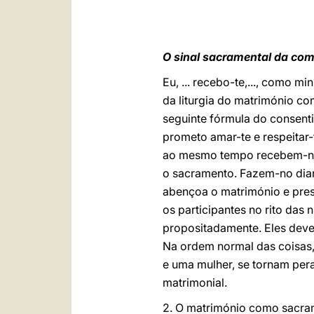
O sinal sacramental da co
Eu, ... recebo-te,..., como m
da liturgia do matrimónio co
seguinte fórmula do consentim
prometo amar-te e respeitar-
ao mesmo tempo recebem-no
o sacramento. Fazem-no dia
abençoa o matrimónio e presi
os participantes no rito das
propositadamente. Eles deve
Na ordem normal das coisas,
e uma mulher, se tornam peran
matrimonial.
2. O matrimónio como sacram