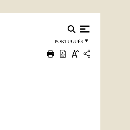
PORTUGUÊS
FRANÇAIS
ENGLISH
ITALIANO
PORTUGUÊS
ESPAÑOL
DEUTSCH
POLSKI