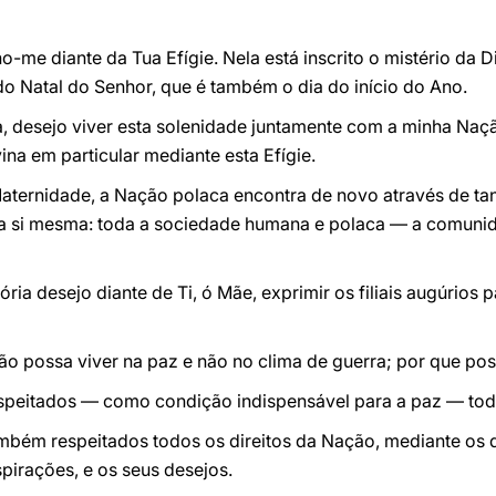
o-me diante da Tua Efígie. Nela está inscrito o mistério da 
o Natal do Senhor, que é também o dia do início do Ano.
 desejo viver esta solenidade juntamente com a minha Nação
ina em particular mediante esta Efígie.
Maternidade, a Nação polaca encontra de novo através de tan
 a si mesma: toda a sociedade humana e polaca — a comuni
ória desejo diante de Ti, ó Mãe, exprimir os filiais augúrios 
o possa viver na paz e não no clima de guerra; por que poss
speitados — como condição indispensável para a paz — tod
mbém respeitados todos os direitos da Nação, mediante os 
aspirações, e os seus desejos.