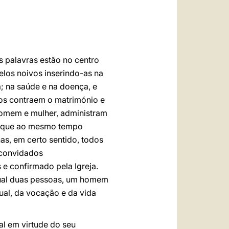
العربيّة
中文
LATINE
as palavras estão no centro
elos noivos inserindo-as na
za; na saúde e na doença, e
vos contraem o matrimónio e
omem e mulher, administram
e, que ao mesmo tempo
as, em certo sentido, todos
, convidados
e confirmado pela Igreja.
qual duas pessoas, um homem
tual, da vocação e da vida
al em virtude do seu