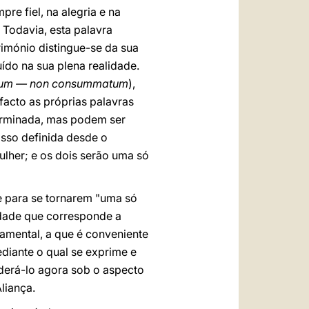
 fiel, na alegria e na
 Todavia, esta palavra
rimónio distingue-se da sua
ído na sua plena realidade.
tum — non consummatum
),
acto as próprias palavras
erminada, mas podem ser
disso definida desde o
ulher; e os dois serão uma só
e para se tornarem "uma só
idade que corresponde a
ramental, a que é conveniente
diante o qual se exprime e
iderá-lo agora sob o aspecto
liança.