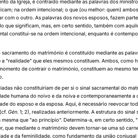
o da Igreja, é contraído mediante as palavras dos ministros
dicam; na ordem intencional; o que (ou melhor: quem) ambos: 
tar com o outro. As palavras dos novos esposos, fazem parte d
lo que significam, mas, em certo sentido, também com aquil
ntal constitui-se na ordem intencional, enquanto é contemp
do sacramento do matrimónio é constituído mediante as pala
e a "realidade" que eles mesmos constituem. Ambos, como 
momento de contrair o matrimónio, constituem ao mesmo tem
o.
iadas não constituiriam de per si o sinal sacramental do mat
dade humana do noivo e da noiva e contemporaneamente a c
dade do esposo e da esposa. Aqui, é necessário reevocar toda
(cf.
Gén
. 1; 2), realizadas anteriormente. A estrutura do sina
 mesma que "ao princípio". Determina-a, em certo sentido, 
, que mediante o matrimónio devem tornar-se uma só carne
ade e da feminilidade, como fundamento da união conjugal