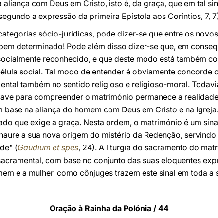
da aliança com Deus em Cristo, isto é, da graça, que em tal si
egundo a expressão da primeira Epístola aos Coríntios, 7, 7)
ategorias sócio-juridicas, pode dizer-se que entre os novo
bem determinado! Pode além disso dizer-se que, em consequ
cialmente reconhecido, e que deste modo está também cons
célula social. Tal modo de entender é obviamente concorde
ntal também no sentido religioso e religioso-moral. Todavia
have para compreender o matrimónio permanece a realidade
m base na aliança do homem com Deus em Cristo e na Igreja:
ado que exige a graça. Nesta ordem, o matrimónio é um sinal 
e haure a sua nova origem do mistério da Redenção, servindo 
de" (
Gaudium et spes
, 24). A liturgia do sacramento do mat
 sacramental, com base no conjunto das suas eloquentes exp
mem e a mulher, como cônjuges trazem este sinal em toda a
Oração à Rainha da Polónia / 44