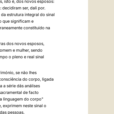
, isto é, dos novos esposos:
decidiram ser, dali por.
a estrutura integral do sinal
o que significam e
oraneamente constituído na
vras dos novos esposos,
homem e mulher, sendo
po o pleno e real sinal
rimónio, se não lhes
onsciência do corpo, ligada
 a série dás análises
l sacramental de facto
"a linguagem do corpo"
, exprimem neste sinal o
 das pessoas.