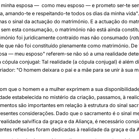
minha esposa — como meu esposo — e prometo ser-te sempre
ça, amando-te e respeitando-te todos os dias da minha vida".
enas o sinal da actuação do matrimónio. E a actuação do mat
 sem esta consumação, o matrimónio não está ainda constitu
imónio foi juridicamente contraído mas não consumado (
ra
e que não foi constituído plenamente como matrimónio. De f
sa — meu esposo" referem-se não só a uma realidade det
a cópula conjugal: Tal realidade (a cópula conjugal) é além 
 Criador: "O homem deixara o pai e a mãe para se unir à sua m
 com que o homem e a mulher exprimem a sua disponibilidad
dade estabelecida no mistério da criação, passamos, à real
mentos são importantes em relação à estrutura do sinal sac
resentes considerações. Dado que o sacramento é o sinal me
alidade salvífica da graça e da Aliança, é necessário cons
entes reflexões foram dedicadas à realidade da graça e da A