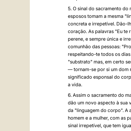
5. O sinal do sacramento do 
esposos tomam a mesma "lin
concreta e irrepetível. Dão-
coração. As palavras "Eu t
perene, e sempre única e ir
comunhão das pessoas: "Prome
respeitando-te todos os dia
"substrato" mas, em certo s
— tornam-se por si um dom r
significado esponsal do cor
a vida.
6. Assim o sacramento do ma
dão um novo aspecto à sua v
da "linguagem do corpo". A 
homem e a mulher, com as pa
sinal irrepetível, que tem ig