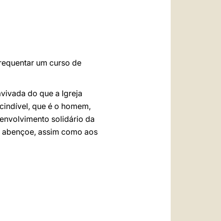
العربيّة
中文
LATINE
frequentar um curso de
vivada do que a Igreja
scindível, que é o homem,
envolvimento solidário da
s abençoe, assim como aos