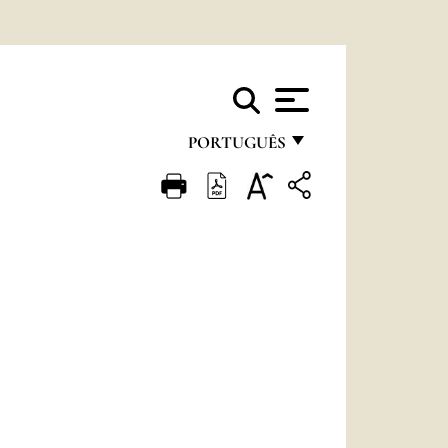
PORTUGUÊS
FRANÇAIS
ENGLISH
ITALIANO
PORTUGUÊS
ESPAÑOL
DEUTSCH
POLSKI