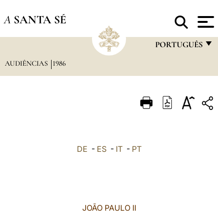
A
SANTA SÉ
PORTUGUÊS
AUDIÊNCIAS
1986
FRANÇAIS
ENGLISH
ITALIANO
PORTUGUÊS
ESPAÑOL
DE
-
ES
-
IT
-
PT
DEUTSCH
POLSKI
العربيّة
JOÃO PAULO II
中文