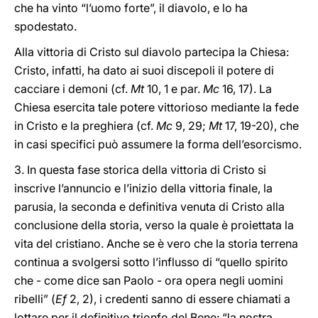
che ha vinto “l’uomo forte”, il diavolo, e lo ha
spodestato.
Alla vittoria di Cristo sul diavolo partecipa la Chiesa:
Cristo, infatti, ha dato ai suoi discepoli il potere di
cacciare i demoni (cf.
Mt
10, 1 e par.
Mc
16, 17). La
Chiesa esercita tale potere vittorioso mediante la fede
in Cristo e la preghiera (cf.
Mc
9, 29;
Mt
17, 19-20), che
in casi specifici può assumere la forma dell’esorcismo.
3. In questa fase storica della vittoria di Cristo si
inscrive l’annuncio e l’inizio della vittoria finale, la
parusia, la seconda e definitiva venuta di Cristo alla
conclusione della storia, verso la quale è proiettata la
vita del cristiano. Anche se è vero che la storia terrena
continua a svolgersi sotto l’influsso di “quello spirito
che - come dice san Paolo - ora opera negli uomini
ribelli” (
Ef
2, 2), i credenti sanno di essere chiamati a
lottare per il definitivo trionfo del Bene: “la nostra