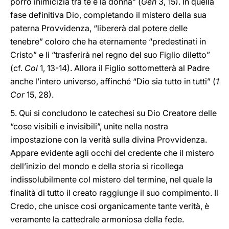
porrò inimicizia tra te e la donna” (
Gen
3, 15). In quella
fase definitiva Dio, completando il mistero della sua
paterna Provvidenza, “libererà dal potere delle
tenebre” coloro che ha eternamente “predestinati in
Cristo” e li “trasferirà nel regno del suo Figlio diletto”
(cf.
Col
1, 13-14). Allora il Figlio sottometterà al Padre
anche l’intero universo, affinché “Dio sia tutto in tutti” (
1
Cor
15, 28).
5. Qui si concludono le catechesi su Dio Creatore delle
“cose visibili e invisibili”, unite nella nostra
impostazione con la verità sulla divina Provvidenza.
Appare evidente agli occhi del credente che il mistero
dell’inizio del mondo e della storia si ricollega
indissolubilmente col mistero del termine, nel quale la
finalità di tutto il creato raggiunge il suo compimento. Il
Credo, che unisce così organicamente tante verità, è
veramente la cattedrale armoniosa della fede.