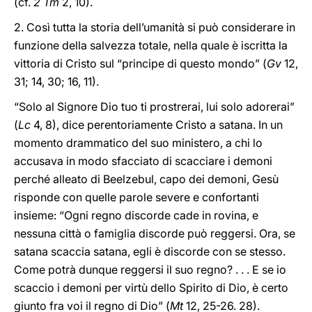
(cf.
2 Tm
2, 10).
2. Così tutta la storia dell’umanità si può considerare in
funzione della salvezza totale, nella quale è iscritta la
vittoria di Cristo sul “principe di questo mondo” (
Gv
12,
31; 14, 30; 16, 11).
“Solo al Signore Dio tuo ti prostrerai, lui solo adorerai”
(
Lc
4, 8), dice perentoriamente Cristo a satana. In un
momento drammatico del suo ministero, a chi lo
accusava in modo sfacciato di scacciare i demoni
perché alleato di Beelzebul, capo dei demoni, Gesù
risponde con quelle parole severe e confortanti
insieme: “Ogni regno discorde cade in rovina, e
nessuna città o famiglia discorde può reggersi. Ora, se
satana scaccia satana, egli è discorde con se stesso.
Come potrà dunque reggersi il suo regno? . . . E se io
scaccio i demoni per virtù dello Spirito di Dio, è certo
giunto fra voi il regno di Dio” (
Mt
12, 25-26. 28).