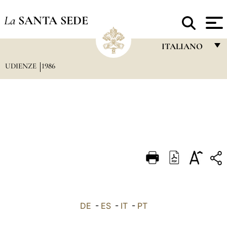
La
SANTA SEDE
ITALIANO
UDIENZE
1986
FRANÇAIS
ENGLISH
ITALIANO
PORTUGUÊS
ESPAÑOL
DEUTSCH
POLSKI
العربيّة
DE
-
ES
-
IT
-
PT
中文