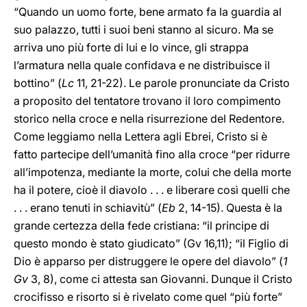
“Quando un uomo forte, bene armato fa la guardia al
suo palazzo, tutti i suoi beni stanno al sicuro. Ma se
arriva uno più forte di lui e lo vince, gli strappa
l’armatura nella quale confidava e ne distribuisce il
bottino” (
Lc
11, 21-22). Le parole pronunciate da Cristo
a proposito del tentatore trovano il loro compimento
storico nella croce e nella risurrezione del Redentore.
Come leggiamo nella Lettera agli Ebrei, Cristo si è
fatto partecipe dell’umanità fino alla croce “per ridurre
all’impotenza, mediante la morte, colui che della morte
ha il potere, cioè il diavolo . . . e liberare così quelli che
. . . erano tenuti in schiavitù” (
Eb
2, 14-15). Questa è la
grande certezza della fede cristiana: “il principe di
questo mondo è stato giudicato” (Gv 16,11); “il Figlio di
Dio è apparso per distruggere le opere del diavolo” (
1
Gv
3, 8), come ci attesta san Giovanni. Dunque il Cristo
crocifisso e risorto si è rivelato come quel “più forte”