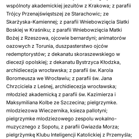
wspólnoty akademickiej jezuitów z Krakowa; z parafii
Trójcy Przenajświęstszej ze Starachowic; ze
Skarżyska-Kamiennej; z parafii Wniebowzięcia SIatki
Boskiej w Kraśniku; z parafii Wniebowzięcia Matki
Bożej z Rzeszowa, ojcowie bernardyni; animatorów
oazowych z Torunia, duszpasterstwo ojców
redemptorystów; z dekanatu skoraszewskiego w
diecezji opolskiej; z dekanatu Bystrzyca Kłodzka,
archidiecezja wrocławska; z parafii św. Karola
Boromeusza we Wrocławiu; z parafii św. Jana
Chrzciciela z Leśnej, archidiecezja wrocławska;
młodzież akademicką z parafii św. Kazimierza i
Maksymiliana Kolbe ze Szczecina; pielgrzymke.
mlodziezowa Wieczernika, ksieza pallotyni;
pielgrzymke mlodziezowego zespolu wokalno-
muzycznego z Sopotu, z parafii Gwiazda Morza;
pielgrżymkę Klubu Inteligencji Katolickiej z Przemyśla;