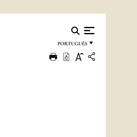
PORTUGUÊS
FRANÇAIS
ENGLISH
ITALIANO
PORTUGUÊS
ESPAÑOL
DEUTSCH
POLSKI