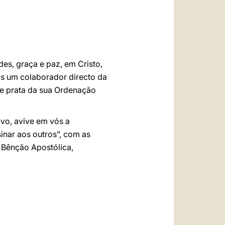
العربيّة
中文
LATINE
des, graça e paz, em Cristo,
is um colaborador directo da
de prata da sua Ordenação
ivo, avive em vós a
inar aos outros”, com as
 Bênção Apostólica,