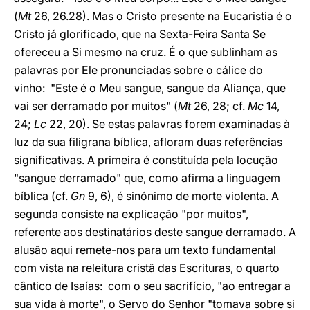
(
Mt
26, 26.28). Mas o Cristo presente na Eucaristia é o
Cristo já glorificado, que na Sexta-Feira Santa Se
ofereceu a Si mesmo na cruz. É o que sublinham as
palavras por Ele pronunciadas sobre o cálice do
vinho: "Este é o Meu sangue, sangue da Aliança, que
vai ser derramado por muitos" (
Mt
26, 28; cf.
Mc
14,
24;
Lc
22, 20). Se estas palavras forem examinadas à
luz da sua filigrana bíblica, afloram duas referências
significativas. A primeira é constituída pela locução
"sangue derramado" que, como afirma a linguagem
bíblica (cf.
Gn
9, 6), é sinónimo de morte violenta. A
segunda consiste na explicação "por muitos",
referente aos destinatários deste sangue derramado. A
alusão aqui remete-nos para um texto fundamental
com vista na releitura cristã das Escrituras, o quarto
cântico de Isaías: com o seu sacrifício, "ao entregar a
sua vida à morte", o Servo do Senhor "tomava sobre si