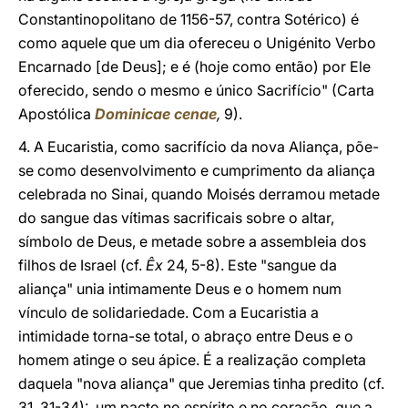
Constantinopolitano de 1156-57, contra Sotérico) é
como aquele que um dia ofereceu o Unigénito Verbo
Encarnado [de Deus]; e é (hoje como então) por Ele
oferecido, sendo o mesmo e único Sacrifício" (Carta
Apostólica
Dominicae cenae
,
9).
4. A Eucaristia, como sacrifício da nova Aliança, põe-
se como desenvolvimento e cumprimento da aliança
celebrada no Sinai, quando Moisés derramou metade
do sangue das vítimas sacrificais sobre o altar,
símbolo de Deus, e metade sobre a assembleia dos
filhos de Israel (cf.
Êx
24, 5-8). Este "sangue da
aliança" unia intimamente Deus e o homem num
vínculo de solidariedade. Com a Eucaristia a
intimidade torna-se total, o abraço entre Deus e o
homem atinge o seu ápice. É a realização completa
daquela "nova aliança" que Jeremias tinha predito (cf.
31, 31-34): um pacto no espírito e no coração, que a