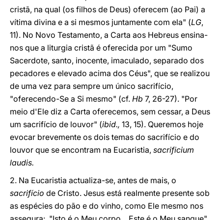
cristã, na qual (os filhos de Deus) oferecem (ao Pai) a
vítima divina e a si mesmos juntamente com ela" (
LG
,
11). No Novo Testamento, a Carta aos Hebreus ensina-
nos que a liturgia cristã é oferecida por um "Sumo
Sacerdote, santo, inocente, imaculado, separado dos
pecadores e elevado acima dos Céus", que se realizou
de uma vez para sempre um único sacrifício,
"oferecendo-Se a Si mesmo" (cf.
Hb
7, 26-27). "Por
meio d'Ele diz a Carta oferecemos, sem cessar, a Deus
um sacrifício de louvor" (
ibid.,
13, 15). Queremos hoje
evocar brevemente os dois temas do sacrifício e do
louvor que se encontram na Eucaristia,
sacrificium
laudis.
2. Na Eucaristia actualiza-se, antes de mais, o
sacrifício
de Cristo. Jesus está realmente presente sob
as espécies do pão e do vinho, como Ele mesmo nos
assegura: "Isto é o Meu corpo... Este é o Meu sangue"