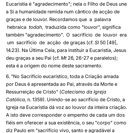
Eucaristia é "agradecimento"; nela o Filho de Deus une
a Si a humanidade remida num cântico de acção de
graças e de louvor. Recordamos que a palavra
hebraica
todah
, traduzida como "louvor", significa
também "agradecimento". O sacrifício de louvor era
um sacrifício de acção de graças (cf.
Sl
50 [49],
14.23). Na Última Ceia, para instituir a Eucaristia, Jesus
deu graças a seu Pai (cf.
Mt
26, 26-27 e paralelos);
esta é a origem do nome deste sacramento.
6. "No Sacrifício eucarístico, toda a Criação amada
por Deus é apresentada ao Pai, através da Morte e
Ressurreição de Cristo" (
Catecismo da Igreja
Católica,
n. 1359). Unindo-se ao sacrifício de Cristo, a
Igreja na Eucaristia dá voz ao louvor da inteira criação.
A isto deve corresponder o empenho de cada um dos
fiéis em oferecer a sua existência, o seu "corpo" como
diz Paulo em "sacrifício vivo, santo e agradável a