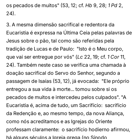
os pecados de muitos" (53, 12; cf.
Hb
9, 28;
1 Pd
2,
24).
3. A mesma dimensão sacrifical e redentora da
Eucaristia é expressa na Última Ceia pelas palavras de
Jesus sobre o pão, tal como são referidas pela
tradição de Lucas e de Paulo: "Isto é o Meu corpo,
que vai ser entregue por vós" (
Lc
22, 19; cf.
1 Cor
11,
24). Também neste caso se verifica uma chamada à
doação sacrifical do Servo do Senhor, segundo a
passagem de Isaías (53, 12), já evocada: "Ele próprio
entregou a sua vida à morte... tomou sobre si os
pecados de muitos e intercedeu pelos culpados". "A
Eucaristia é, acima de tudo, um Sacrifício: sacrifício
da Redenção e, ao mesmo tempo, da nova Aliança,
como nós acreditamos e as Igrejas do Oriente
professam claramente: o sacrifício hodierno afirmou,
há alguns séculos a Igreja grega (no Sínodo