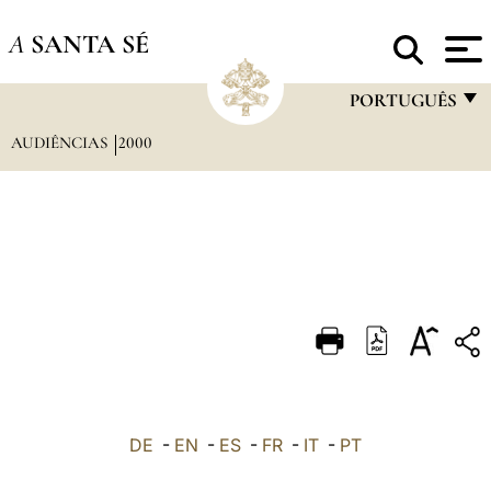
A
SANTA SÉ
PORTUGUÊS
AUDIÊNCIAS
2000
FRANÇAIS
ENGLISH
ITALIANO
PORTUGUÊS
ESPAÑOL
DEUTSCH
POLSKI
العربيّة
DE
-
EN
-
ES
-
FR
-
IT
-
PT
中文