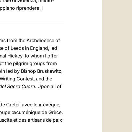
irale di violenza, mentre
appiano riprendere il
grims from the Archdiocese of
e of Leeds in England, led
nal Hickey, to whom I offer
eet the pilgrim groups from
ln led by Bishop Bruskewitz,
Writing Contest, and the
 del Sacro Cuore
. Upon all of
de Créteil avec leur évêque,
 groupe œcuménique de Grèce.
uscité et des artisans de paix