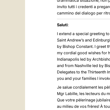
drammatica situazione, non po
invito tutti i credenti a preg
cammino del dialogo per ritrov
Saluti
:
I extend a special greeting t
Saint Andrew’s and Edinburgh
by Bishop Constant. I greet 
my cordial good wishes for hi
Indianapolis led by Archbish
and from Nashville led by Bi
Delegates to the Thirteenth 
you and your families I invok
Je salue cordialement les pèl
Mgr Labille, les lecteurs du
Que votre pèlerinage jubilair
au milieu de vos frères! À to