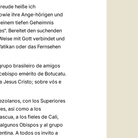
Freude heiße ich
wie ihre Ange-hörigen und
 einem tiefen Geheimnis
es“. Bereitet den suchenden
Weise mit Gott verbindet und
 Vatikan oder das Fernsehen
rupo brasileiro de amigos
cebispo emérito de Botucatu.
e Jesus Cristo; sobre vós e
ezolanos, con los Superiores
es, así como a los
cua, a los fieles de Cali,
algunos Obispos y al grupo
tina. A todos os invito a