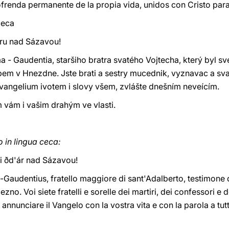
 ofrenda permanente de la propia vida, unidos con Cristo par
 ceca
áru nad Sázavou!
ma - Gaudentia, staršiho bratra svatého Vojtecha, který byl
pem v Hnezdne. Jste brati a sestry mucednik, vyznavac a sva
i evangelium ivotem i slovy všem, zvlášte dnešním neveícím.
 vám i vašim drahým ve vlasti.
o in lingua ceca:
 di ðd'ár nad Sázavou!
-Gaudentius, fratello maggiore di sant'Adalberto, testimone d
no. Voi siete fratelli e sorelle dei martiri, dei confessori e 
 annunciare il Vangelo con la vostra vita e con la parola a tut