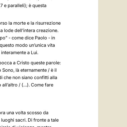
 e paralleli); è questa
rso la morte e la risurrezione
la lode dell’intera creazione.
rpo” - come dice Paolo - in
n questo modo un’unica vita
si interamente a Lui.
bocca a Cristo queste parole:
o Sono, là eternamente / è il
i che non siano confitti alla
 all’altro / (…). Come fare
ora una volta scosso da
oghi sacri. Di fronte a tale