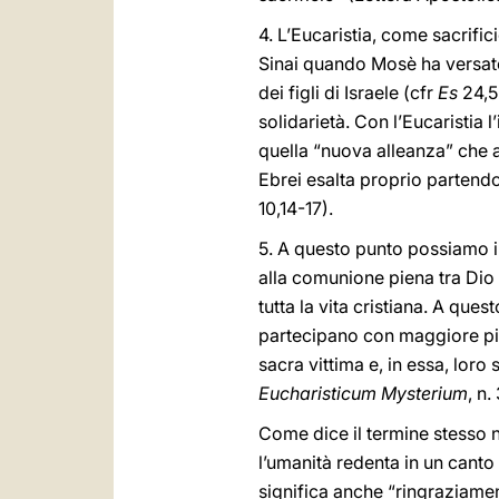
4. L’Eucaristia, come sacrifi
Sinai quando Mosè ha versato 
dei figli di Israele (cfr
Es
24,5
solidarietà. Con l’Eucaristia l
quella “nuova alleanza” che a
Ebrei esalta proprio partendo 
10,14-17).
5. A questo punto possiamo ill
alla comunione piena tra Dio e 
tutta la vita cristiana. A ques
partecipano con maggiore pien
sacra vittima e, in essa, lor
Eucharisticum Mysterium
, n.
Come dice il termine stesso ne
l’umanità redenta in un canto
significa anche “ringraziament