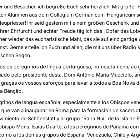
r und Besucher, ich begrüße Euch sehr herzlich. Mit großer 
ten Alumnen aus dem Collegium Germanicum-Hungaricum so
eupriester! Ihr seid gestern mit einem großen Geschenk und
ahrer Ehrfurcht und echter Freude täglich das „Opfer des Lob
 wieder das eucharistische Mahl, das sie auf einzigartige 
nkt. Gerne erteile ich Euch und allen, die mit uns über Radio
ischen Segen.
os os peregrinos de língua portu-guesa, nomeadamente ao g
iado pelo presidente desta, Dom Antônio Maria Mucciolo, ar
 graças os vossos esforços para levar a todos a Boa Nova d
ha Bênção.
grinos de lengua española, especialmente a los Obispos ven
 que van a inaugurar en Roma para la formación de sacerdot
miento de Schöenstatt y al grupo "Rapa Nui" de la Isla de Pas
ispo Mons. Isaías Duarte, a los peregrinos de Panamá con 
 como a los demás grupos de España, Venezuela, Chile y Argen