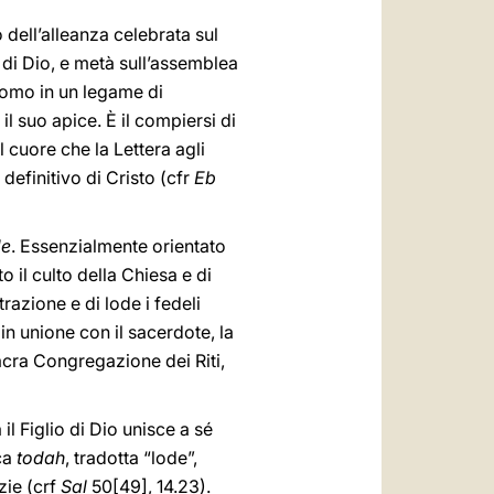
 dell’alleanza celebrata sul
 di Dio, e metà sull’assemblea
uomo in un legame di
il suo apice. È il compiersi di
 cuore che la Lettera agli
definitivo di Cristo (cfr
Eb
de
. Essenzialmente orientato
to il culto della Chiesa e di
trazione e di lode i fedeli
n unione con il sacerdote, la
Sacra Congregazione dei Riti,
il Figlio di Dio unisce a sé
ica
todah
, tradotta “lode”,
zie (crf
Sal
50[49], 14.23).