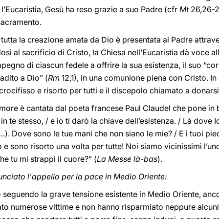
e l’Eucaristia, Gesù ha reso grazie a suo Padre (cfr
Mt
26,26-27
 sacramento.
, tutta la creazione amata da Dio è presentata al Padre attrave
osi al sacrificio di Cristo, la Chiesa nell’Eucaristia dà voce al
pegno di ciascun fedele a offrire la sua esistenza, il suo “co
radito a Dio” (
Rm
12,1), in una comunione piena con Cristo. I
 crocifisso e risorto per tutti e il discepolo chiamato a donar
ore è cantata dal poeta francese Paul Claudel che pone in 
 te stesso, / e io ti darò la chiave dell’esistenza. / Là dove I
…). Dove sono le tue mani che non siano le mie? / E i tuoi pied
e sono risorto una volta per tutte! Noi siamo vicinissimi l’uno
e tu mi strappi il cuore?” (
La Messe là-bas
).
unciato l'appello per la pace in Medio Oriente:
seguendo la grave tensione esistente in Medio Oriente, anc
o numerose vittime e non hanno risparmiato neppure alcuni lu