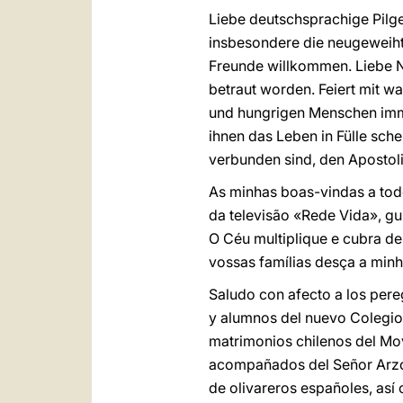
Liebe deutschsprachige Pilge
insbesondere die neugeweih
Freunde willkommen. Liebe N
betraut worden. Feiert mit w
und hungrigen Menschen immer
ihnen das Leben in Fülle sche
verbunden sind, den Apostol
As minhas boas-vindas a tod
da televisão «Rede Vida», gu
O Céu multiplique e cubra de
vossas famílias desça a min
Saludo con afecto a los pere
y alumnos del nuevo Colegio
matrimonios chilenos del Movi
acompañados del Señor Arzob
de olivareros españoles, así