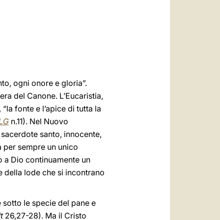
العربيّة
中文
LATINE
nto, ogni onore e gloria”.
era del Canone. L’Eucaristia,
 “la fonte e l’apice di tutta la
LG
n.11). Nel Nuovo
o sacerdote santo, innocente,
ta per sempre un unico
mo a Dio continuamente un
 della lode che si incontrano
 sotto le specie del pane e
t
26,27-28). Ma il Cristo