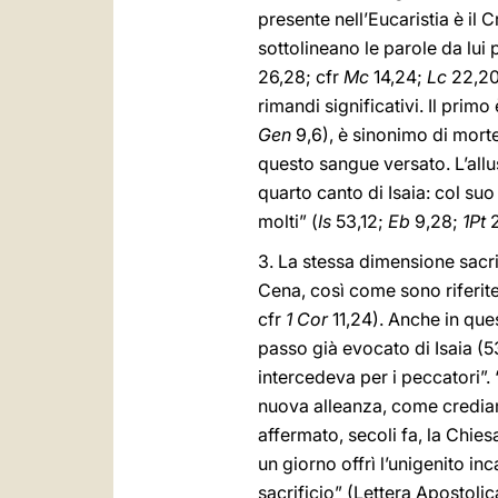
presente nell’Eucaristia è il 
sottolineano le parole da lui 
26,28; cfr
Mc
14,24;
Lc
22,20)
rimandi significativi. Il prim
Gen
9,6), è sinonimo di morte
questo sangue versato. L’allusi
quarto canto di Isaia: col suo
molti” (
Is
53,12;
Eb
9,28;
1Pt
2
3. La stessa dimensione sacri
Cena, così come sono riferite
cfr
1 Cor
11,24). Anche in que
passo già evocato di Isaia (5
intercedeva per i peccatori”. 
nuova alleanza, come crediam
affermato, secoli fa, la Chie
un giorno offrì l’unigenito in
sacrificio” (Lettera Apostoli