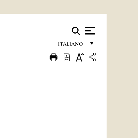
ITALIANO
FRANÇAIS
ENGLISH
ITALIANO
PORTUGUÊS
ESPAÑOL
DEUTSCH
POLSKI