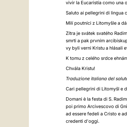
vivir la Eucaristía como una
Saluto ai pellegrini di lingua
Milí poutníci z Litomyšle a d
Zítra je svátek svatého Radi
smrti a pak prvním arcibisku
vy byli verni Kristu a hlásal
K tomu z celého srdce ehnám
Chvála Kristu!
Traduzione italiana del salut
Cari pellegrini di Litomyšl e
Domani è la festa di S. Radim
poi primo Arcivescovo di Gniez
ad essere fedeli a Cristo e ad
credenti d'oggi.