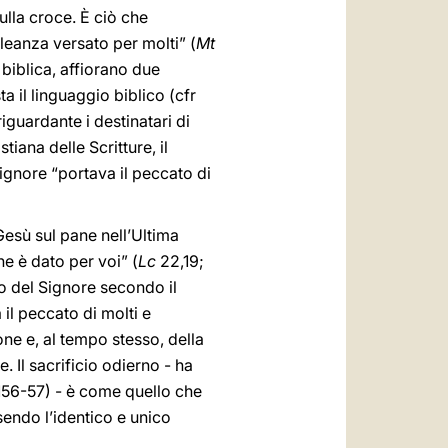
sulla croce. È ciò che
lleanza versato per molti” (
Mt
 biblica, affiorano due
a il linguaggio biblico (cfr
iguardante i destinatari di
tiana delle Scritture, il
Signore “portava il peccato di
Gesù sul pane nell’Ultima
he è dato per voi” (
Lc
22,19;
o del Signore secondo il
il peccato di molti e
one e, al tempo stesso, della
Il sacrificio odierno - ha
1156-57) - è come quello che
sendo l’identico e unico