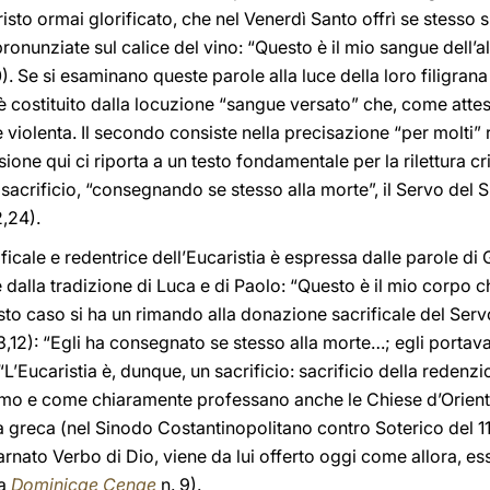
Cristo ormai glorificato, che nel Venerdì Santo offrì se stesso 
pronunziate sul calice del vino: “Questo è il mio sangue dell’a
. Se si esaminano queste parole alla luce della loro filigrana
o è costituito dalla locuzione “sangue versato” che, come attest
 violenta. Il secondo consiste nella precisazione “per molti” r
one qui ci riporta a un testo fondamentale per la rilettura cris
 sacrificio, “consegnando se stesso alla morte”, il Servo del 
,24).
ficale e redentrice dell’Eucaristia è espressa dalle parole di 
 dalla tradizione di Luca e di Paolo: “Questo è il mio corpo c
sto caso si ha un rimando alla donazione sacrificale del Serv
3,12): “Egli ha consegnato se stesso alla morte…; egli portava 
“L’Eucaristia è, dunque, un sacrificio: sacrificio della redenzi
o e come chiaramente professano anche le Chiese d’Oriente. 
sa greca (nel Sinodo Costantinopolitano contro Soterico del 
carnato Verbo di Dio, viene da lui offerto oggi come allora, es
ca
Dominicae Cenae
n. 9).