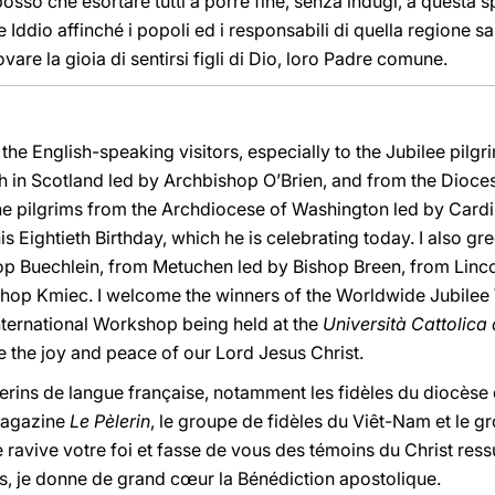
sso che esortare tutti a porre fine, senza indugi, a questa sp
are Iddio affinché i popoli ed i responsabili di quella regione s
are la gioia di sentirsi figli di Dio, loro Padre comune.
o the English-speaking visitors, especially to the Jubilee pil
 in Scotland led by Archbishop O’Brien, and from the Dioces
the pilgrims from the Archdiocese of Washington led by Cardi
s Eightieth Birthday, which he is celebrating today. I also gr
op Buechlein, from Metuchen led by Bishop Breen, from Linco
shop Kmiec. I welcome the winners of the Worldwide Jubilee 
International Workshop being held at the
Università Cattolica
e the joy and peace of our Lord Jesus Christ.
erins de langue française, notamment les fidèles du diocèse 
 magazine
Le Pèlerin
, le groupe de fidèles du Viêt-Nam et le
e ravive votre foi et fasse de vous des témoins du Christ ress
us, je donne de grand cœur la Bénédiction apostolique.