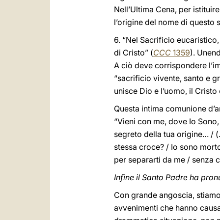
Nell’Ultima Cena, per istituir
l’origine del nome di questo
6. “Nel Sacrificio eucaristico
di Cristo” (
CCC
1359
). Unend
A ciò deve corrispondere l’im
“sacrificio vivente, santo e g
unisce Dio e l’uomo, il Cristo
Questa intima comunione d’am
“Vieni con me, dove Io Sono, in
segreto della tua origine… / (
stessa croce? / Io sono morto 
per separarti da me / senza ch
Infine il Santo Padre ha pron
Con grande angoscia, stiamo 
avvenimenti che hanno causat