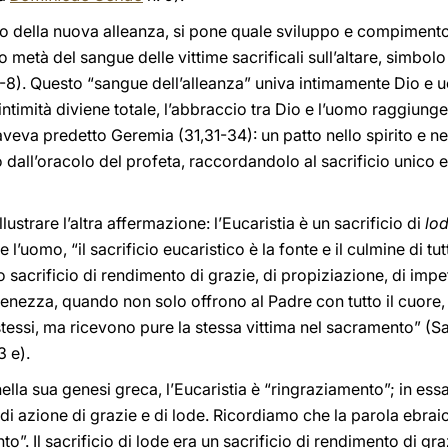
cio della nuova alleanza, si pone quale sviluppo e compimento
metà del sangue delle vittime sacrificali sull’altare, simbolo
-8). Questo “sangue dell’alleanza” univa intimamente Dio e 
’intimità diviene totale, l’abbraccio tra Dio e l’uomo raggiunge 
veva predetto Geremia (31,31-34): un patto nello spirito e nel
dall’oracolo del profeta, raccordandolo al sacrificio unico e 
ustrare l’altra affermazione: l’Eucaristia è un sacrificio di
lo
l’uomo, “il sacrificio eucaristico è la fonte e il culmine di tut
to sacrificio di rendimento di grazie, di propiziazione, di impe
ezza, quando non solo offrono al Padre con tutto il cuore, i
o stessi, ma ricevono pure la stessa vittima nel sacramento” (
 3 e).
lla sua genesi greca, l’Eucaristia è “ringraziamento”; in essa 
 di azione di grazie e di lode. Ricordiamo che la parola ebra
o”. Il sacrificio di lode era un sacrificio di rendimento di gra