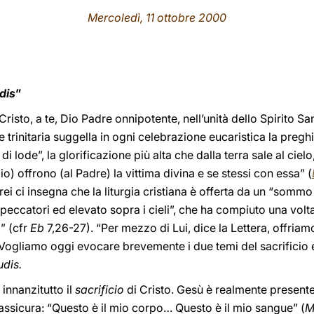
Mercoledì, 11 ottobre 2000
dis
”
 Cristo, a te, Dio Padre onnipotente, nell’unità dello Spirito Sa
trinitaria suggella in ogni celebrazione eucaristica la preghi
o di lode”, la glorificazione più alta che dalla terra sale al cielo,
i Dio) offrono (al Padre) la vittima divina e se stessi con essa” (
rei ci insegna che la liturgia cristiana è offerta da un “somm
peccatori ed elevato sopra i cieli”, che ha compiuto una vol
” (cfr
Eb
7,26-27). “Per mezzo di Lui, dice la Lettera, offria
 Vogliamo oggi evocare brevemente i due temi del sacrificio e
udis.
 innanzitutto il
sacrificio
di Cristo. Gesù è realmente presente
 assicura: “Questo è il mio corpo… Questo è il mio sangue” (
M