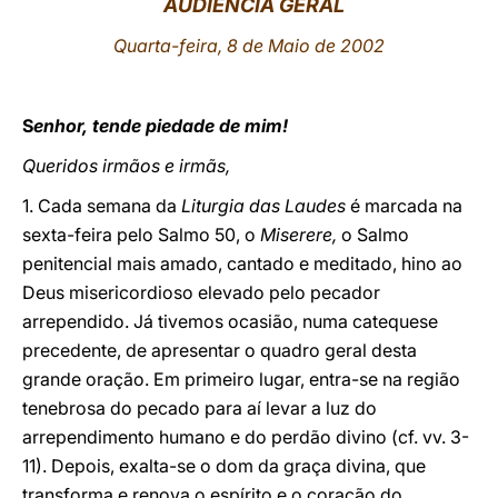
AUDIÊNCIA GERAL
LATINE
Quarta-feira, 8 de Maio de 2002
S
enhor, tende piedade de mim!
Queridos irmãos e irmãs,
1. Cada semana da
Liturgia das Laudes
é marcada na
sexta-feira pelo Salmo 50, o
Miserere,
o Salmo
penitencial mais amado, cantado e meditado, hino ao
Deus misericordioso elevado pelo pecador
arrependido. Já tivemos ocasião, numa catequese
precedente, de apresentar o quadro geral desta
grande oração. Em primeiro lugar, entra-se na região
tenebrosa do pecado para aí levar a luz do
arrependimento humano e do perdão divino (cf. vv. 3-
11). Depois, exalta-se o dom da graça divina, que
transforma e renova o espírito e o coração do