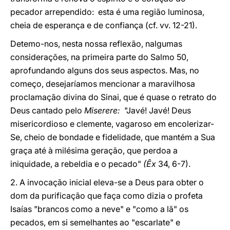
pecador arrependido: esta é uma região luminosa,
cheia de esperança e de confiança (cf. vv. 12-21).
Detemo-nos, nesta nossa reflexão, nalgumas
considerações, na primeira parte do Salmo 50,
aprofundando alguns dos seus aspectos. Mas, no
começo, desejaríamos mencionar a maravilhosa
proclamação divina do Sinai, que é quase o retrato do
Deus cantado pelo
Miserere:
"Javé! Javé! Deus
misericordioso e clemente, vagaroso em encolerizar-
Se, cheio de bondade e fidelidade, que mantém a Sua
graça até à milésima geração, que perdoa a
iniquidade, a rebeldia e o pecado"
(Êx
34, 6-7).
2. A invocação inicial eleva-se a Deus para obter o
dom da purificação que faça como dizia o profeta
Isaías "brancos como a neve" e "como a lã" os
pecados, em si semelhantes ao "escarlate" e