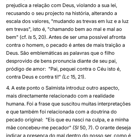
prejudica a relação com Deus, violando a sua lei,
recusando o seu projecto na história, alterando a
escala dos valores, "mudando as trevas em luz e a luz
em trevas", isto é, "chamando bem ao mal e mal ao
bem" (cf.
Is
5, 20). Antes de ser uma possível afronta
contra o homem, o pecado é antes de mais traição a
Deus. São emblemáticas as palavras que o filho
desprovido de bens pronuncia diante de seu pai,
pródigo de amor: "Pai, pequei contra o Céu isto é,
contra Deus e contra ti!"
(Lc
15, 21).
4. A este ponto o Salmista introduz outro aspecto,
mais directamente relacionado com a realidade
humana. Foi a frase que suscitou muitas interpretações
e que também foi relacionada com a doutrina do
pecado original: "Eis que eu nasci na culpa, e a minha
mãe concebeu-me pecador"
(Sl
50, 7). O orante deseja
indicar a presença do mal dentro do nosso ser, como é