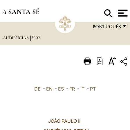
A
SANTA SÉ
PORTUGUÊS
AUDIÊNCIAS
2002
FRANÇAIS
ENGLISH
ITALIANO
PORTUGUÊS
ESPAÑOL
DE
-
EN
-
ES
-
FR
-
IT
-
PT
DEUTSCH
POLSKI
العربيّة
JOÃO PAULO II
中文