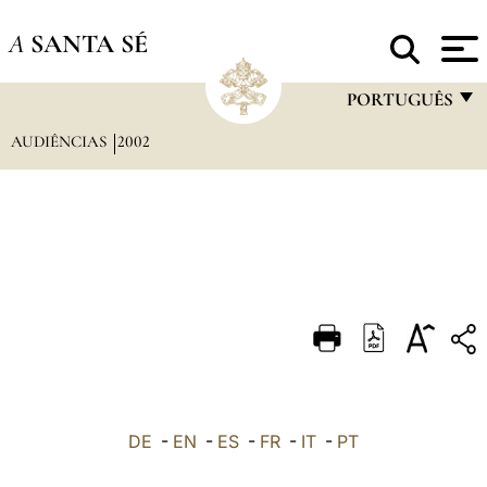
A
SANTA SÉ
PORTUGUÊS
AUDIÊNCIAS
2002
FRANÇAIS
ENGLISH
ITALIANO
PORTUGUÊS
ESPAÑOL
DEUTSCH
POLSKI
العربيّة
DE
-
EN
-
ES
-
FR
-
IT
-
PT
中文