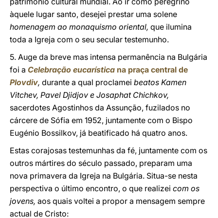
património cultural mundial. Ao ir como peregrino
àquele lugar santo, desejei prestar uma solene
homenagem ao monaquismo oriental,
que ilumina
toda a Igreja com o seu secular testemunho.
5. Auge da breve mas intensa permanência na Bulgária
foi a
Celebração eucarística
na praça central de
Plovdiv
,
durante a qual proclamei
beatos Kamen
Vitchev, Pavel Djidjov e Josaphat Chichkov,
sacerdotes Agostinhos da Assunção, fuzilados no
cárcere de Sófia em 1952, juntamente com o Bispo
Eugénio Bossilkov, já beatificado há quatro anos.
Estas corajosas testemunhas da fé, juntamente com os
outros mártires do século passado, preparam uma
nova primavera da Igreja na Bulgária. Situa-se nesta
perspectiva o último encontro, o que realizei
com os
jovens,
aos quais voltei a propor a mensagem sempre
actual de Cristo: