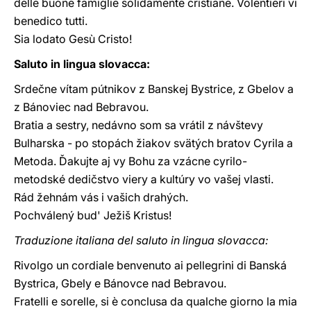
delle buone famiglie solidamente cristiane. Volentieri vi
benedico tutti.
Sia lodato Gesù Cristo!
Saluto in lingua slovacca:
Srdečne vítam pútnikov z Banskej Bystrice, z Gbelov a
z Bánoviec nad Bebravou.
Bratia a sestry, nedávno som sa vrátil z návštevy
Bulharska - po stopách žiakov svätých bratov Cyrila a
Metoda. Ďakujte aj vy Bohu za vzácne cyrilo-
metodské dedičstvo viery a kultúry vo vašej vlasti.
Rád žehnám vás i vašich drahých.
Pochválený bud' Ježiš Kristus!
Traduzione italiana del saluto in lingua slovacca:
Rivolgo un cordiale benvenuto ai pellegrini di Banská
Bystrica, Gbely e Bánovce nad Bebravou.
Fratelli e sorelle, si è conclusa da qualche giorno la mia