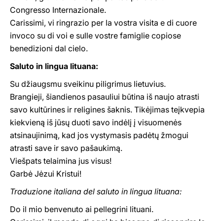
Congresso Internazionale.
Carissimi, vi ringrazio per la vostra visita e di cuore
invoco su di voi e sulle vostre famiglie copiose
benedizioni dal cielo.
Saluto in lingua lituana:
Su džiaugsmu sveikinu piligrimus lietuvius.
Brangieji, šiandienos pasauliui būtina iš naujo atrasti
savo kultūrines ir religines šaknis. Tikėjimas teįkvepia
kiekvieną iš jūsų duoti savo indėlį į visuomenės
atsinaujinimą, kad jos vystymasis padėtų žmogui
atrasti save ir savo pašaukimą.
Viešpats telaimina jus visus!
Garbė Jėzui Kristui!
Traduzione italiana del saluto in lingua lituana:
Do il mio benvenuto ai pellegrini lituani.