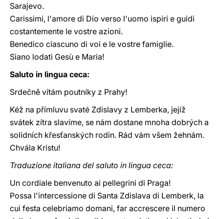
Sarajevo.
Carissimi, l'amore di Dio verso l'uomo ispiri e guidi
costantemente le vostre azioni.
Benedico ciascuno di voi e le vostre famiglie.
Siano lodati Gesù e Maria!
Saluto in lingua ceca:
Srdečně vítám poutníky z Prahy!
Kéž na přímluvu svaté Zdislavy z Lemberka, jejíž
svátek zítra slavíme, se nám dostane mnoha dobrých a
solidních křesťanských rodin. Rád vám všem žehnám.
Chvála Kristu!
Traduzione italiana del saluto in lingua ceca:
Un cordiale benvenuto ai pellegrini di Praga!
Possa l'intercessione di Santa Zdislava di Lemberk, la
cui festa celebriamo domani, far accrescere il numero