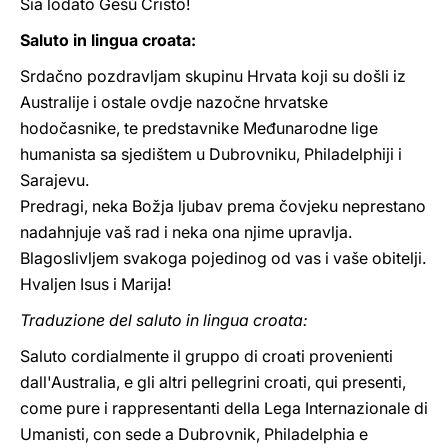
Sia lodato Gesù Cristo!
Saluto in lingua croata:
Srdačno pozdravljam skupinu Hrvata koji su došli iz
Australije i ostale ovdje nazočne hrvatske
hodočasnike, te predstavnike Međunarodne lige
humanista sa sjedištem u Dubrovniku, Philadelphiji i
Sarajevu.
Predragi, neka Božja ljubav prema čovjeku neprestano
nadahnjuje vaš rad i neka ona njime upravlja.
Blagoslivljem svakoga pojedinog od vas i vaše obitelji.
Hvaljen Isus i Marija!
Traduzione del saluto in lingua croata:
Saluto cordialmente il gruppo di croati provenienti
dall'Australia, e gli altri pellegrini croati, qui presenti,
come pure i rappresentanti della Lega Internazionale di
Umanisti, con sede a Dubrovnik, Philadelphia e