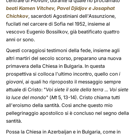
centrale di
Plovdiv
, durante la quale ho proclamato
beati Kamen Vitchev, Pavel Djidjov e Josaphat
Chichkov
, sacerdoti Agostiniani dell'Assunzione,
fucilati nel carcere di Sofia nel 1952, insieme al
vescovo Eugenio Bossilkov, già beatificato quattro
anni or sono.
Questi coraggiosi testimoni della fede, insieme agli
altri martiri del secolo scorso, preparano una nuova
primavera della Chiesa in Bulgaria. In questa
prospettiva si colloca l'ultimo incontro, quello con
i
giovani
, ai quali ho riproposto il messaggio sempre
attuale di Cristo: "
Voi siete il sale della terra ... Voi siete
la luce del mondo
" (
Mt
5, 13-14). Cristo chiama tutti
all'eroismo della santità. Così anche questo mio
pellegrinaggio apostolico si è concluso nel segno della
santità.
Possa la Chiesa in Azerbaijan e in Bulgaria, come in