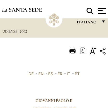
La
SANTA SEDE
ITALIANO
UDIENZE
2002
FRANÇAIS
ENGLISH
ITALIANO
PORTUGUÊS
ESPAÑOL
DE
-
EN
-
ES
-
FR
-
IT
-
PT
DEUTSCH
POLSKI
العربيّة
GIOVANNI PAOLO II
中文