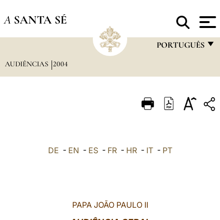
A
SANTA SÉ
PORTUGUÊS
AUDIÊNCIAS
2004
FRANÇAIS
ENGLISH
ITALIANO
PORTUGUÊS
ESPAÑOL
DE
-
EN
-
ES
-
FR
-
HR
-
IT
-
PT
DEUTSCH
POLSKI
العربيّة
PAPA JOÃO PAULO II
中文