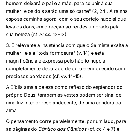
homem deixará o pai e a mãe, para se unir à sua
mulher; e os dois serão uma só carne" (2, 24). A rainha
esposa caminha agora, com o seu cortejo nupcial que
leva os dons, em direcção ao rei deslumbrado pela
sua beleza (cf.
Sl
44, 12-13).
3. É relevante a insistência com que o Salmista exalta a
mulher: ela é "toda formosura" (v. 14) e esta
magnificência é expressa pelo hábito nupcial
completamente decorado de ouro e enriquecido com
preciosos bordados (cf. vv. 14-15).
A Bíblia ama a beleza como reflexo do esplendor do
próprio Deus; também as vestes podem ser sinal de
uma luz interior resplandecente, de uma candura da
alma.
O pensamento corre paralelamente, por um lado, para
as páginas do
Cântico dos Cânticos
(cf. cc 4 e 7) e,