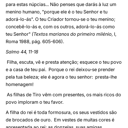
para estas núpcias... Não penses que darás à luz um
menino humano, "porque ele é o teu Senhor e tu
adorá-lo-ás". O teu Criador tornou-se o teu menino;
concebê-lo-ás e, com os outros, adorá-lo-ás como
teu Senhor"
(Textos marianos do primeiro milénio,
I,
Roma 1988, pág. 605-606).
Salmo 44, 11-18
Filha, escuta, vê e presta atenção; esquece o teu povo
e a casa de teu pai. Porque o rei deixou-se prender
pela tua beleza; ele é agora o teu senhor: presta-lhe
homenagem!
As filhas de Tiro vêm com presentes, os mais ricos do
povo imploram o teu favor.
A filha do rei é toda formosura, os seus vestidos são
de brocados de ouro. Em vestes de muitas cores é
apresentada ao rei; as donzelas, suas amigas,