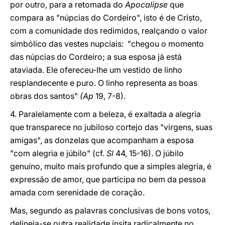
por outro, para a retomada do
Apocalipse
que
compara as "núpcias do Cordeiro", isto é de Cristo,
com a comunidade dos redimidos, realçando o valor
simbólico das vestes nupciais: "chegou o momento
das núpcias do Cordeiro; a sua esposa já está
ataviada. Ele ofereceu-lhe um vestido de linho
resplandecente e puro. O linho representa as boas
obras dos santos"
(Ap
19, 7-8).
4. Paralelamente com a beleza, é exaltada a alegria
que transparece no jubiloso cortejo das "virgens, suas
amigas", as donzelas que acompanham a esposa
"com alegria e júbilo" (cf.
Sl
44, 15-16). O júbilo
genuíno, muito mais profundo que a simples alegria, é
expressão de amor, que participa no bem da pessoa
amada com serenidade de coração.
Mas, segundo as palavras conclusivas de bons votos,
delineia-se outra realidade ínsita radicalmente no