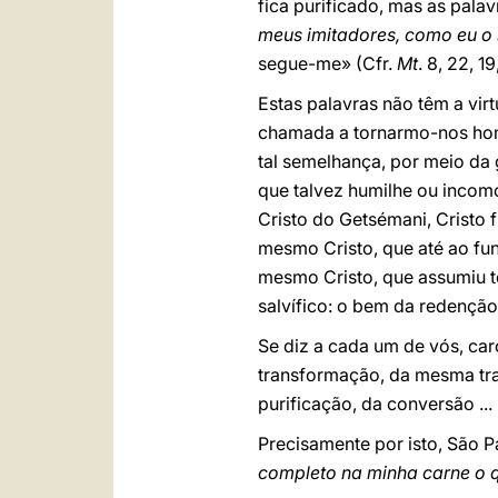
fica purificado, mas as pala
meus imitadores, como eu o 
segue-me» (Cfr.
Mt
. 8, 22, 19
Estas palavras não têm a vir
chamada a tornarmo-nos hom
tal semelhança, por meio da g
que talvez humilhe ou incom
Cristo do Getsémani, Cristo f
mesmo Cristo, que até ao fun
mesmo Cristo, que assumiu t
salvífico: o bem da redenção
Se diz a cada um de vós, ca
transformação, da mesma tra
purificação, da conversão ... 
Precisamente por isto, São P
completo na minha carne o q