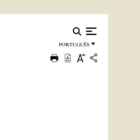
PORTUGUÊS
FRANÇAIS
ENGLISH
ITALIANO
PORTUGUÊS
ESPAÑOL
DEUTSCH
POLSKI