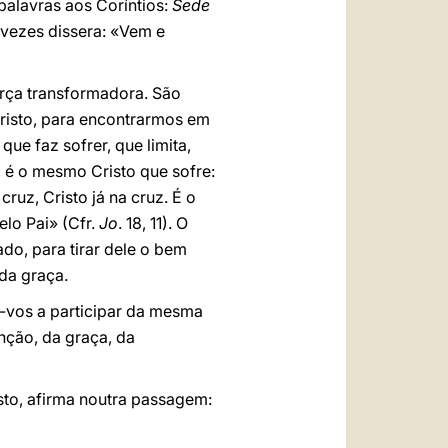
palavras aos Coríntios:
Sede
as vezes dissera: «Vem e
orça transformadora. São
isto, para encontrarmos em
que faz sofrer, que limita,
 é o mesmo Cristo que sofre:
ruz, Cristo já na cruz. É o
lo Pai» (Cfr.
Jo
. 18, 11). O
o, para tirar dele o bem
da graça.
-vos a participar da mesma
nção, da graça, da
sto, afirma noutra passagem: