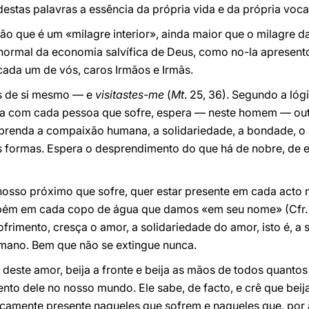
estas palavras a essência da própria vida e da própria voc
o que é um «milagre interior», ainda maior que o milagre da
normal da economia salvífica de Deus, como no-la apresent
cada um de vós, caros Irmãos e Irmãs.
s de si mesmo — e
visitastes-me
(
Mt
. 25, 36). Segundo a l
ifica com cada pessoa que sofre, espera — neste homem — 
sprenda a compaixão humana, a solidariedade, a bondade, o 
ias formas. Espera o desprendimento do que há de nobre, de
nosso próximo que sofre, quer estar presente em cada acto 
mbém em cada copo de água que damos «em seu nome» (Cfr
sofrimento, cresça o amor, a solidariedade do amor, isto é, 
mano. Bem que não se extingue nunca.
 deste amor, beija a fronte e beija as mãos de todos quanto
nto dele no nosso mundo. Ele sabe, de facto, e crê que beij
ticamente presente naqueles que sofrem e naqueles que, por