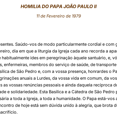
HOMILIA DO PAPA JOÃO PAULO II
11 de Fevereiro de 1979
resentes. Saúdo-vos de modo particularmente cordial e com
ereiro, dia em que a liturgia da Igreja cada ano recorda a a
 habitualmente ides em peregrinação àquele santuário, e, vó
s, enfermeiras, membros do serviço de saúde, de transporte
asílica de São Pedro e, com a vossa presença, honrardes o 
egrinações anuais a Lurdes, da vossa vida em comum, da vo
 as vossas renúncias pessoais e ainda daquela recíproca do
ade e solidariedade. Esta Basílica e a Cátedra de São Pedro
sária a toda a Igreja, a toda a humanidade. O Papa está-vo
contro de hoje está sem dúvida unido à alegria, que brota 
crifício.