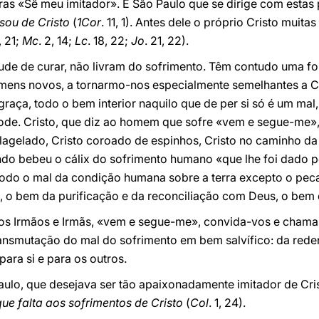
vras «Sê meu imitador». É São Paulo que se dirige com estas 
sou de Cristo
(
1Cor
. 11, 1). Antes dele o próprio Cristo muit
, 21;
Mc
. 2, 14;
Lc
. 18, 22;
Jo
. 21, 22).
tude de curar, não livram do sofrimento. Têm contudo uma f
ens novos, a tornarmo-nos especialmente semelhantes a Cr
raça, todo o bem interior naquilo que de per si só é um mal, 
ode. Cristo, que diz ao homem que sofre «vem e segue-me»,
lagelado, Cristo coroado de espinhos, Cristo no caminho da c
do bebeu o cálix do sofrimento humano «que lhe foi dado pe
odo o mal da condição humana sobre a terra excepto o pecad
, o bem da purificação e da reconciliação com Deus, o bem 
ros Irmãos e Irmãs, «vem e segue-me», convida-vos e chama
nsmutação do mal do sofrimento em bem salvífico: da rede
para si e para os outros.
aulo, que desejava ser tão apaixonadamente imitador de Cri
ue falta aos sofrimentos de Cristo
(
Col
. 1, 24).