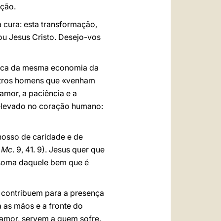
ação.
 cura: esta transformação,
ou Jesus Cristo. Desejo-vos
ógica da mesma economia da
outros homens que «venham
amor, a paciência e a
 elevado no coração humano:
nosso de caridade e de
.
Mc
. 9, 41. 9). Jesus quer que
a soma daquele bem que é
s contribuem para a presença
a as mãos e a fronte do
 amor, servem a quem sofre.