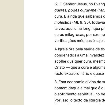
2. O Senhor Jesus, no Evan
queres, podes curar-me
(
Mc
cura. E ainda que saibamos 
moléstias
(
Mt
. 9, 35), todavi
talvez aqui uma longínqua pr
curas milagrosas, por exemp
verificações médicas é sujei
A Igreja ora pela saúde de t
condenados a uma invalidez 
acolhe qualquer cura, mesmo
Cristo — que a cura é algum
facto extraordinário e quase
3. Esta economia divina da 
homem daquele mal que é o so
o sofrimento espiritual, no 
Por isso, o texto da liturgia