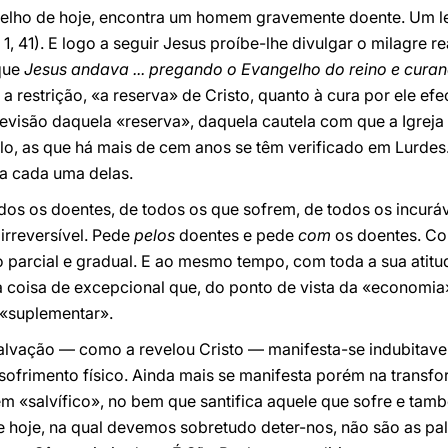
gelho de hoje, encontra um homem gravemente doente. Um l
. 1, 41). E logo a seguir Jesus proíbe-lhe divulgar o milagre re
que
Jesus andava ... pregando o Evangelho do reino e cura
a a restrição, «a reserva» de Cristo, quanto à cura por ele efe
evisão daquela «reserva», daquela cautela com que a Igreja
lo, as que há mais de cem anos se têm verificado em Lurdes
ta cada uma delas.
odos os doentes, de todos os que sofrem, de todos os incur
irreversível. Pede
pelos
doentes e pede
com
os doentes. Co
 parcial e gradual. E ao mesmo tempo, com toda a sua ati
a coisa de excepcional que, do ponto de vista da «economia»
 «suplementar».
salvação — como a revelou Cristo — manifesta-se indubitave
frimento físico. Ainda mais se manifesta porém na transfor
bem «salvífico», no bem que santifica aquele que sofre e tam
 de hoje, na qual devemos sobretudo deter-nos, não são as pa