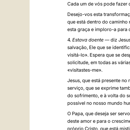
Cada um de vós pode fazer d
Desejo-vos esta transformaçã
que está dentro do caminho 
esta graça e imploro-a para 
4.
Estava doente
— diz Jesu
salvação, Ele que se ident
visitá-lo». Espera que se de
solicitude, em todas as vár
«visitastes-me».
Jesus, que está presente no 
serviço, que se exprime ta
do sofrimento, e à volta do 
possível no nosso mundo hu
O Papa, que deseja ser servo
deste amor e para o crescime
próprio Cristo, que está mis