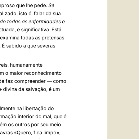
eproso que lhe pede:
Se
alizado, isto é, falar da sua
ndo todas as enfermidades e
ctuada, é significativa. Está
 examina todas as pretensas
. É sabido a que severas
áveis, humanamente
m o maior reconhecimento
tude faz compreender — como
 divina da salvação, é um
lmente na libertação do
mação interior do mal, que é
bém os outros por seu meio.
lavras «Quero, fica limpo»,