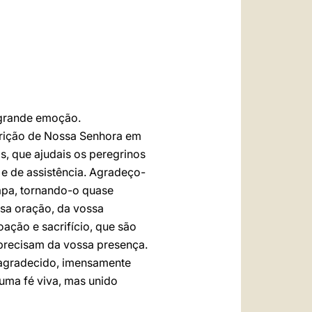
العربيّة
中文
LATINE
 grande emoção.
parição de Nossa Senhora em
s, que ajudais os peregrinos
 e de assistência. Agradeço-
Papa, tornando-o quase
ssa oração, da vossa
ação e sacrifício, que são
 precisam da vossa presença.
s agradecido, imensamente
duma fé viva, mas unido