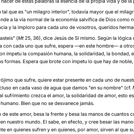
acer de estas palabras la esencia de la propia vida y de la
al que es "un milagro interior", todavía mayor que el milagr
de a la vía normal de la economía salvífica de Dios como n
acia y la imploro para cada uno de vosotros, queridos herm
asteis" (
Mt
25, 36), dice Jesús de Sí mismo. Según la lógica
ifica con cada uno que sufre, espera —en este hombre— a otr
con ímpetu la compasión humana, la solidaridad, la bondad, el
sas formas. Espera que brote con ímpetu lo que hay de noble
rójimo que sufre, quiere estar presente en cada uno de nuest
incluso en cada vaso de agua que damos "en su nombre" (cf.
 al sufrimiento crezca el amor, la solidaridad de amor, esto e
 humano. Bien que no se desvanece jamás.
o de este amor, besa la frente y besa las manos de cuantos c
en nuestro mundo. El sabe, en efecto, y cree besar las manos
e en quienes sufren y en quienes, por amor, sirven al que su