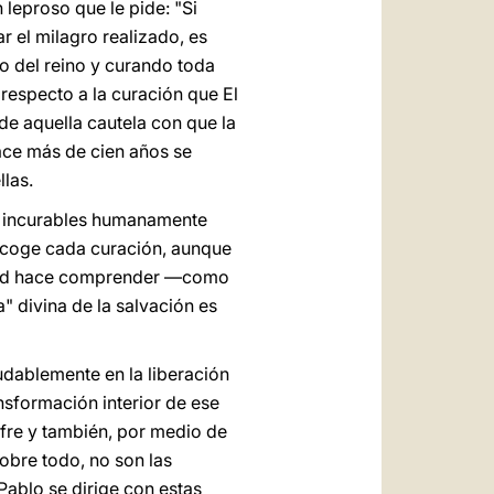
leproso que le pide: "Si
r el milagro realizado, es
io del reino y curando toda
 respecto a la curación que El
 de aquella cautela con que la
ace más de cien años se
las.
os incurables humanamente
Acoge cada curación, aunque
titud hace comprender —como
" divina de la salvación es
udablemente en la liberación
nsformación interior de ese
 sufre y también, por medio de
sobre todo, no son las
Pablo se dirige con estas