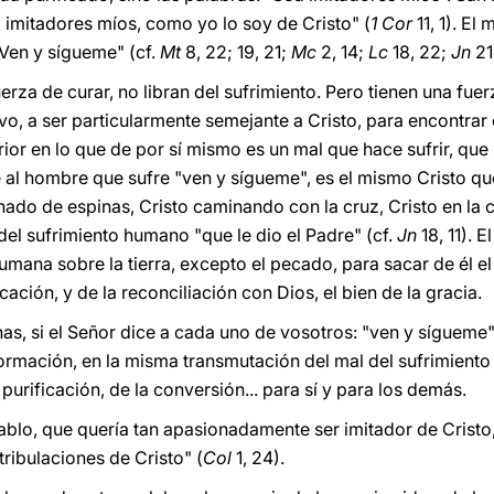
d imitadores míos, como yo lo soy de Cristo" (
1 Cor
11, 1). E
Ven y sígueme" (cf.
Mt
8, 22; 19, 21;
Mc
2, 14;
Lc
18, 22;
Jn
21
uerza de curar, no libran del sufrimiento. Pero tienen una fu
o, a ser particularmente semejante a Cristo, para encontrar 
erior en lo que de por sí mismo es un mal que hace sufrir, que 
ce al hombre que sufre "ven y sígueme", es el mismo Cristo qu
nado de espinas, Cristo caminando con la cruz, Cristo en la c
 del sufrimiento humano "que le dio el Padre" (cf.
Jn
18, 11). 
mana sobre la tierra, excepto el pecado, para sacar de él el b
icación, y de la reconciliación con Dios, el bien de la gracia.
, si el Señor dice a cada uno de vosotros: "ven y sígueme", 
ormación, en la misma transmutación del mal del sufrimiento e
 purificación, de la conversión... para sí y para los demás.
blo, que quería tan apasionadamente ser imitador de Cristo, 
 tribulaciones de Cristo" (
Col
1, 24).