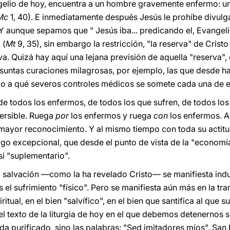
ngelio de hoy, encuentra a un hombre gravemente enfermo: un 
Mc
1, 40). E inmediatamente después Jesús le prohíbe divulga
. Y aunque sepamos que " Jesús iba... predicando el, Evangel
 (
Mt
9, 35), sin embargo la restricción, "la reserva" de Cristo
iva. Quizá hay aquí una lejana previsión de aquella "reserva",
esuntas curaciones milagrosas, por ejemplo, las que desde h
do a qué severos controles médicos se somete cada una de el
d de todos los enfermos, de todos los que sufren, de todos l
ersible. Ruega
por
los enfermos y ruega
con
los enfermos. 
el mayor reconocimiento. Y al mismo tiempo con toda su ac
lgo excepcional, que desde el punto de vista de la "economía
si "suplementario".
a salvación —como la ha revelado Cristo— se manifiesta ind
el sufrimiento "físico". Pero se manifiesta aún más en la tra
ritual, en el bien "salvífico", en el bien que santifica al que
, el texto de la liturgia de hoy en el que debemos detenernos 
da purificado, sino las palabras: "Sed imitadores míos". San 