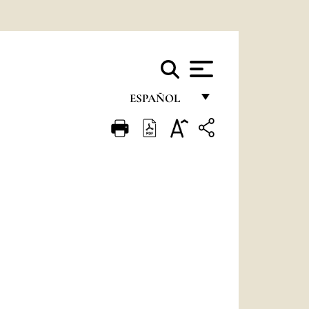
ESPAÑOL
FRANÇAIS
ENGLISH
ITALIANO
PORTUGUÊS
ESPAÑOL
DEUTSCH
POLSKI