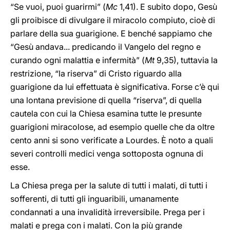
“Se vuoi, puoi guarirmi” (
Mc
1,41). E subito dopo, Gesù
gli proibisce di divulgare il miracolo compiuto, cioè di
parlare della sua guarigione. E benché sappiamo che
“Gesù andava... predicando il Vangelo del regno e
curando ogni malattia e infermità” (
Mt
9,35), tuttavia la
restrizione, “la riserva” di Cristo riguardo alla
guarigione da lui effettuata è significativa. Forse c’è qui
una lontana previsione di quella “riserva”, di quella
cautela con cui la Chiesa esamina tutte le presunte
guarigioni miracolose, ad esempio quelle che da oltre
cento anni si sono verificate a Lourdes. È noto a quali
severi controlli medici venga sottoposta ognuna di
esse.
La Chiesa prega per la salute di tutti i malati, di tutti i
sofferenti, di tutti gli inguaribili, umanamente
condannati a una invalidità irreversibile. Prega per i
malati e prega con i malati. Con la più grande