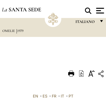
La
SANTA SEDE
ITALIANO
OMELIE
1979
FRANÇAIS
ENGLISH
ITALIANO
PORTUGUÊS
ESPAÑOL
DEUTSCH
POLSKI
العربيّة
EN
-
ES
-
FR
-
IT
-
PT
中文