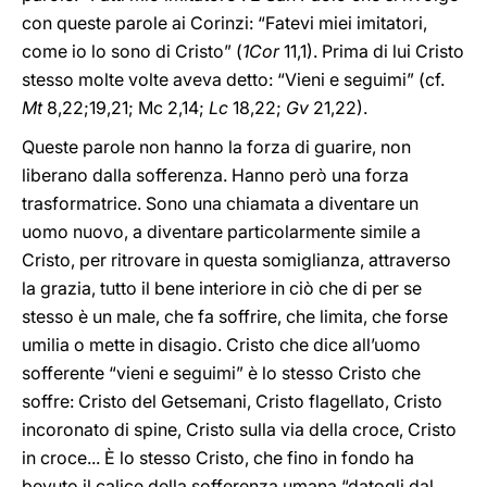
con queste parole ai Corinzi: “Fatevi miei imitatori,
come io lo sono di Cristo” (
1Cor
11,1). Prima di lui Cristo
stesso molte volte aveva detto: “Vieni e seguimi” (cf.
Mt
8,22;19,21; Mc 2,14;
Lc
18,22;
Gv
21,22).
Queste parole non hanno la forza di guarire, non
liberano dalla sofferenza. Hanno però una forza
trasformatrice. Sono una chiamata a diventare un
uomo nuovo, a diventare particolarmente simile a
Cristo, per ritrovare in questa somiglianza, attraverso
la grazia, tutto il bene interiore in ciò che di per se
stesso è un male, che fa soffrire, che limita, che forse
umilia o mette in disagio. Cristo che dice all’uomo
sofferente “vieni e seguimi” è lo stesso Cristo che
soffre: Cristo del Getsemani, Cristo flagellato, Cristo
incoronato di spine, Cristo sulla via della croce, Cristo
in croce... È lo stesso Cristo, che fino in fondo ha
bevuto il calice della sofferenza umana “datogli dal