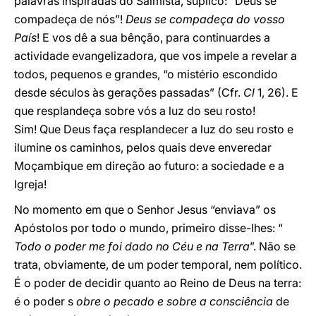
palavras inspiradas do Salmista, suplico: “Deus se
compadeça de nós”!
Deus se compadeça do vosso
País
! E vos dê a sua bênção, para continuardes a
actividade evangelizadora, que vos impele a revelar a
todos, pequenos e grandes, “o mistério escondido
desde séculos às gerações passadas” (Cfr.
Cl
1, 26). E
que resplandeça sobre vós a luz do seu rosto!
Sim! Que Deus faça resplandecer a luz do seu rosto e
ilumine os caminhos, pelos quais deve enveredar
Moçambique em direção ao futuro: a sociedade e a
Igreja!
No momento em que o Senhor Jesus “enviava” os
Apóstolos por todo o mundo, primeiro disse-lhes: “
Todo o poder me foi dado no Céu e na Terra
”. Não se
trata, obviamente, de um poder temporal, nem político.
É o poder de decidir quanto ao Reino de Deus na terra:
é o poder s
obre o pecado e sobre a consciência
de