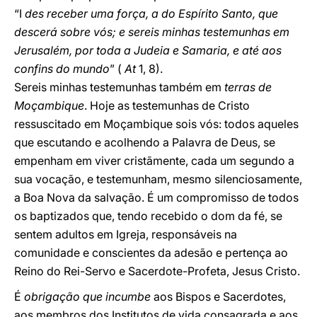
“I
des receber uma força, a do Espírito Santo, que
descerá sobre vós; e sereis minhas testemunhas em
Jerusalém, por toda a Judeia e Samaria, e até aos
confins do mundo
” (
At
1, 8).
Sereis minhas testemunhas também em
terras de
Moçambique
. Hoje as testemunhas de Cristo
ressuscitado em Moçambique sois vós: todos aqueles
que escutando e acolhendo a Palavra de Deus, se
empenham em viver cristãmente, cada um segundo a
sua vocação, e testemunham, mesmo silenciosamente,
a Boa Nova da salvação. É um compromisso de todos
os baptizados que, tendo recebido o dom da fé, se
sentem adultos em Igreja, responsáveis na
comunidade e conscientes da adesão e pertença ao
Reino do Rei-Servo e Sacerdote-Profeta, Jesus Cristo.
É
obrigação que incumbe
aos Bispos e Sacerdotes,
aos membros dos Institutos de vida consagrada e aos