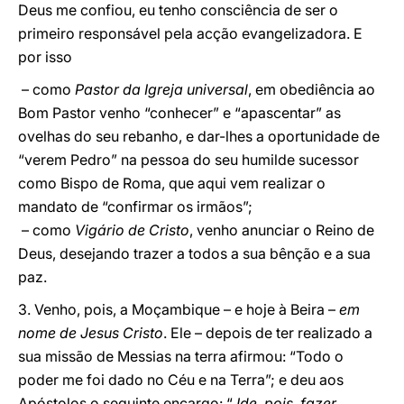
Deus me confiou, eu tenho consciência de ser o
primeiro responsável pela acção evangelizadora. E
por isso
– como
Pastor da Igreja universal
, em obediência ao
Bom Pastor venho “conhecer” e “apascentar” as
ovelhas do seu rebanho, e dar-lhes a oportunidade de
“verem Pedro” na pessoa do seu humilde sucessor
como Bispo de Roma, que aqui vem realizar o
mandato de “confirmar os irmãos”;
– como
Vigário de Cristo
, venho anunciar o Reino de
Deus, desejando trazer a todos a sua bênção e a sua
paz.
3. Venho, pois, a Moçambique – e hoje à Beira –
em
nome de Jesus Cristo
. Ele – depois de ter realizado a
sua missão de Messias na terra afirmou: “Todo o
poder me foi dado no Céu e na Terra”; e deu aos
Apóstolos o seguinte encargo: “
Ide, pois, fazer