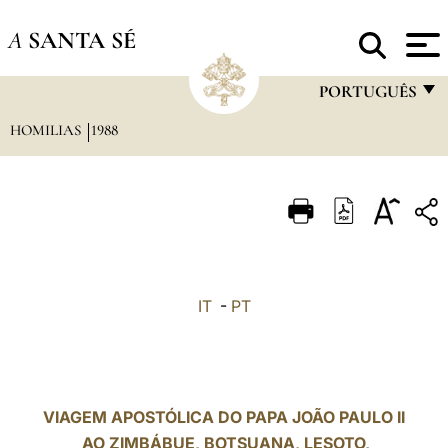
A
SANTA SÉ
PORTUGUÊS
HOMILIAS
1988
FRANÇAIS
ENGLISH
ITALIANO
PORTUGUÊS
ESPAÑOL
IT
-
PT
DEUTSCH
POLSKI
العربيّة
VIAGEM APOSTÓLICA DO PAPA JOÃO PAULO II
AO ZIMBÁBUE, BOTSUANA, LESOTO,
中文