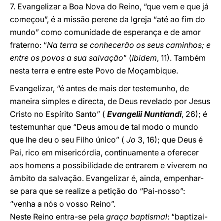
7. Evangelizar a Boa Nova do Reino, “que vem e que já
começou”, é a missão perene da Igreja “até ao fim do
mundo” como comunidade de esperança e de amor
fraterno: “
Na terra se conhecerão os seus caminhos; e
entre os povos a sua salvação
” (
Ibidem
, 11). Também
nesta terra e entre este Povo de Moçambique.
Evangelizar, “é antes de mais der testemunho, de
maneira simples e directa, de Deus revelado por Jesus
Cristo no Espírito Santo” (
Evangelii Nuntiandi
, 26); é
testemunhar que “Deus amou de tal modo o mundo
que lhe deu o seu Filho único” (
Jo
3, 16); que Deus é
Pai, rico em misericórdia, continuamente a oferecer
aos homens a possibilidade de entrarem e viverem no
âmbito da salvação. Evangelizar é, ainda, empenhar-
se para que se realize a petição do “Pai-nosso”:
“venha a nós o vosso Reino”.
Neste Reino entra-se pela
graça baptismal
: “baptizai-