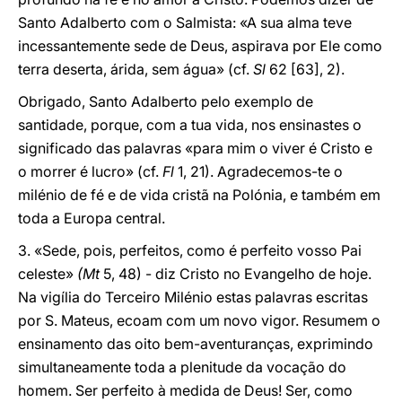
Santo Adalberto com o Salmista: «A sua alma teve
incessantemente sede de Deus, aspirava por Ele como
terra deserta, árida, sem água» (cf.
Sl
62 [63], 2).
Obrigado, Santo Adalberto pelo exemplo de
santidade, porque, com a tua vida, nos ensinastes o
significado das palavras «para mim o viver é Cristo e
o morrer é lucro» (cf.
Fl
1, 21). Agradecemos-te o
milénio de fé e de vida cristã na Polónia, e também em
toda a Europa central.
3. «Sede, pois, perfeitos, como é perfeito vosso Pai
celeste»
(Mt
5, 48) - diz Cristo no Evangelho de hoje.
Na vigília do Terceiro Milénio estas palavras escritas
por S. Mateus, ecoam com um novo vigor. Resumem o
ensinamento das oito bem-aventuranças, exprimindo
simultaneamente toda a plenitude da vocação do
homem. Ser perfeito à medida de Deus! Ser, como