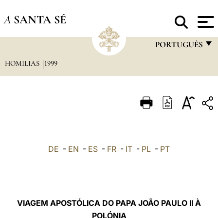
A
SANTA SÉ
PORTUGUÊS
HOMILIAS
1999
FRANÇAIS
ENGLISH
ITALIANO
PORTUGUÊS
ESPAÑOL
DE
-
EN
-
ES
-
FR
-
IT
-
PL
-
PT
DEUTSCH
POLSKI
العربيّة
VIAGEM APOSTÓLICA DO PAPA JOÃO PAULO II À
POLÓNIA
中文