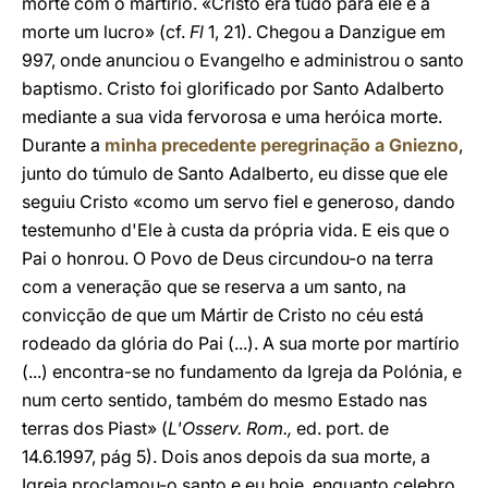
morte com o martírio. «Cristo era tudo para ele e a
morte um lucro» (cf.
Fl
1, 21). Chegou a Danzigue em
997, onde anunciou o Evangelho e administrou o santo
baptismo. Cristo foi glorificado por Santo Adalberto
mediante a sua vida fervorosa e uma heróica morte.
Durante a
minha precedente peregrinação a Gniezno
,
junto do túmulo de Santo Adalberto, eu disse que ele
seguiu Cristo «como um servo fiel e generoso, dando
testemunho d'Ele à custa da própria vida. E eis que o
Pai o honrou. O Povo de Deus circundou-o na terra
com a veneração que se reserva a um santo, na
convicção de que um Mártir de Cristo no céu está
rodeado da glória do Pai (...). A sua morte por martírio
(...) encontra-se no fundamento da Igreja da Polónia, e
num certo sentido, também do mesmo Estado nas
terras dos Piast» (
L'Osserv. Rom.,
ed. port. de
14.6.1997, pág 5). Dois anos depois da sua morte, a
Igreja proclamou-o santo e eu hoje, enquanto celebro