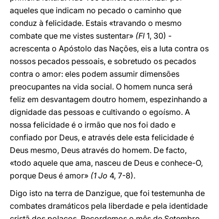
aqueles que indicam no pecado o caminho que
conduz à felicidade. Estais «travando o mesmo
combate que me vistes sustentar»
(Fl
1, 30) -
acrescenta o Apóstolo das Nações, eis a luta contra os
nossos pecados pessoais, e sobretudo os pecados
contra o amor: eles podem assumir dimensões
preocupantes na vida social. O homem nunca será
feliz em desvantagem doutro homem, espezinhando a
dignidade das pessoas e cultivando o egoísmo. A
nossa felicidade é o irmão que nos foi dado e
confiado por Deus, e através dele esta felicidade é
Deus mesmo, Deus através do homem. De facto,
«todo aquele que ama, nasceu de Deus e conhece-O,
porque Deus é amor»
(1 Jo
4, 7-8).
Digo isto na terra de Danzigue, que foi testemunha de
combates dramáticos pela liberdade e pela identidade
cristã dos polacos. Recordemos o mês de Setembro