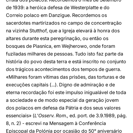
de 1939: a heróica defesa de Westerplatte e do
Correio polaco em Danzigue. Recordemos os
sacerdotes martirizados no campo de concentração
na vizinha Stutthof, que a Igreja elevará à honra dos
altares durante esta peregrinação, ou então os
bosques de Piasnica, em Wejherowo, onde foram
fuziladas milhares de pessoas. Tudo isto faz parte da
história do povo desta terra e está inscrito no conjunto
dos trágicos acontecimentos dos tempos de guerra.
«Milhares foram vítimas das prisões, das torturas e de
execuções capitais (...). Digno de admiração e de
eterna recordação foi este impulso inigualável de toda
a sociedade e de modo especial da geração jovem
dos polacos em defesa da Pátria e dos seus valores
essenciais» (
L'Osserv. Rom.,
ed. port. de 3.9.1989, pág.
8, n. 2) - escrevi na Mensagem à Conferência
Episcopal da Polónia por ocasião do 50° aniversário