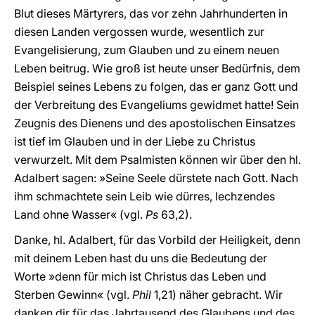
Blut dieses Märtyrers, das vor zehn Jahrhunderten in
diesen Landen vergossen wurde, wesentlich zur
Evangelisierung, zum Glauben und zu einem neuen
Leben beitrug. Wie groß ist heute unser Bedürfnis, dem
Beispiel seines Lebens zu folgen, das er ganz Gott und
der Verbreitung des Evangeliums gewidmet hatte! Sein
Zeugnis des Dienens und des apostolischen Einsatzes
ist tief im Glauben und in der Liebe zu Christus
verwurzelt. Mit dem Psalmisten können wir über den hl.
Adalbert sagen: »Seine Seele dürstete nach Gott. Nach
ihm schmachtete sein Leib wie dürres, lechzendes
Land ohne Wasser« (vgl.
Ps
63,2).
Danke, hl. Adalbert, für das Vorbild der Heiligkeit, denn
mit deinem Leben hast du uns die Bedeutung der
Worte »denn für mich ist Christus das Leben und
Sterben Gewinn« (vgl.
Phil
1,21) näher gebracht. Wir
danken dir für das Jahrtausend des Glaubens und des