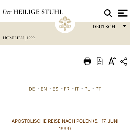
Der
HEILIGE STUHL
DEUTSCH
HOMILIEN
1999
FRANÇAIS
ENGLISH
ITALIANO
PORTUGUÊS
ESPAÑOL
DE
-
EN
-
ES
-
FR
-
IT
-
PL
-
PT
DEUTSCH
POLSKI
العربيّة
APOSTOLISCHE REISE NACH POLEN (5. -17. JUNI
1999)
中文