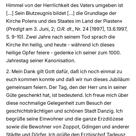
Himmel von der Herrlichkeit des Vaters umgeben ist
[…] Sein Blutzeugnis bildet […] die Grundlage der
Kirche Polens und des Staates im Land der Piasten«
(
Predigt
am 3. Juni, 2;
O.R. dt
., Nr. 24 [1997], 13.6.1997,
S. 9-10). Zwei Jahre nach seinem Tod sprach die
Kirche ihn heilig, und heute - während ich dieses
heilige Opfer feiere - gedenke ich seiner zum 1000.
Jahrestag seiner Kanonisation.
2. Mein Dank gilt Gott dafür, daß ich noch einmal zu
euch kommen konnte und daß wir nun dieses Jubiläum
gemeinsam feiern. Der Tag, den der Herr uns in seiner
Güte geschenkt hat, ist bedeutend. Ich freue mich über
diese nochmalige Gelegenheit zum Besuch der
geschichtsträchtigen und schönen Stadt Danzig. Ich
begrüße seine Einwohner und die ganze Erzdiözese
sowie die Bewohner von Zoppot, Gdingen und anderer
Städte und Dörfer. Ich grüße den Erzbischof Tadeusz,