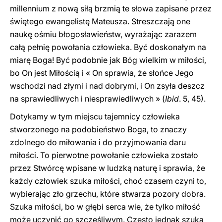
millennium z nową siłą brzmią te słowa zapisane przez
świętego ewangelistę Mateusza. Streszczają one
naukę ośmiu błogosławieństw, wyrażając zarazem
całą pełnię powołania człowieka. Być doskonałym na
miarę Boga! Być podobnie jak Bóg wielkim w miłości,
bo On jest Miłością i « On sprawia, że słońce Jego
wschodzi nad złymi i nad dobrymi, i On zsyła deszcz
na sprawiedliwych i niesprawiedliwych » (
Ibid
. 5, 45).
Dotykamy w tym miejscu tajemnicy człowieka
stworzonego na podobieństwo Boga, to znaczy
zdolnego do miłowania i do przyjmowania daru
miłości. To pierwotne powołanie człowieka zostało
przez Stwórcę wpisane w ludzką naturę i sprawia, że
każdy człowiek szuka miłości, choć czasem czyni to,
wybierając zło grzechu, które stwarza pozory dobra.
Szuka miłości, bo w głębi serca wie, że tylko miłość
może uczynić go szczęśliwym. Często jednak szuka