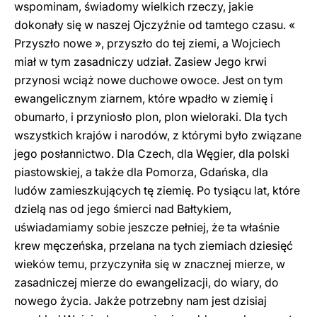
wspominam, świadomy wielkich rzeczy, jakie
dokonały się w naszej Ojczyźnie od tamtego czasu. «
Przyszło nowe », przyszło do tej ziemi, a Wojciech
miał w tym zasadniczy udział. Zasiew Jego krwi
przynosi wciąż nowe duchowe owoce. Jest on tym
ewangelicznym ziarnem, które wpadło w ziemię i
obumarło, i przyniosło plon, plon wieloraki. Dla tych
wszystkich krajów i narodów, z którymi było związane
jego posłannictwo. Dla Czech, dla Węgier, dla polski
piastowskiej, a także dla Pomorza, Gdańska, dla
ludów zamieszkujących tę ziemię. Po tysiącu lat, które
dzielą nas od jego śmierci nad Bałtykiem,
uświadamiamy sobie jeszcze pełniej, że ta właśnie
krew męczeńska, przelana na tych ziemiach dziesięć
wieków temu, przyczyniła się w znacznej mierze, w
zasadniczej mierze do ewangelizacji, do wiary, do
nowego życia. Jakże potrzebny nam jest dzisiaj