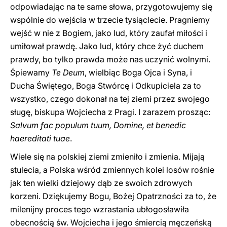
odpowiadając na te same słowa, przygotowujemy się
wspólnie do wejścia w trzecie tysiąclecie. Pragniemy
wejść w nie z Bogiem, jako lud, który zaufał miłości i
umiłował prawdę. Jako lud, który chce żyć duchem
prawdy, bo tylko prawda może nas uczynić wolnymi.
Śpiewamy
Te Deum
, wielbiąc Boga Ojca i Syna, i
Ducha Świętego, Boga Stwórcę i Odkupiciela za to
wszystko, czego dokonał na tej ziemi przez swojego
sługę, biskupa Wojciecha z Pragi. I zarazem prosząc:
Salvum fac populum tuum, Domine, et benedic
haereditati tuae
.
Wiele się na polskiej ziemi zmieniło i zmienia. Mijają
stulecia, a Polska wśród zmiennych kolei losów rośnie
jak ten wielki dziejowy dąb ze swoich zdrowych
korzeni. Dziękujemy Bogu, Bożej Opatrzności za to, że
milenijny proces tego wzrastania ubłogosławiła
obecnością św. Wojciecha i jego śmiercią męczeńską