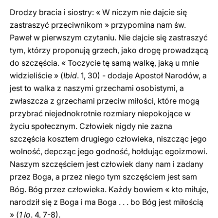
Drodzy bracia i siostry: « W niczym nie dajcie się
zastraszyć przeciwnikom » przypomina nam św.
Paweł w pierwszym czytaniu. Nie dajcie się zastraszyć
tym, którzy proponują grzech, jako drogę prowadzącą
do szczęścia. « Toczycie tę samą walkę, jaką u mnie
widzieliście » (
Ibid
. 1, 30) - dodaje Apostoł Narodów, a
jest to walka z naszymi grzechami osobistymi, a
zwłaszcza z grzechami przeciw miłości, które mogą
przybrać niejednokrotnie rozmiary niepokojące w
życiu społecznym. Człowiek nigdy nie zazna
szczęścia kosztem drugiego człowieka, niszcząc jego
wolność, depcząc jego godność, hołdując egoizmowi.
Naszym szczęściem jest człowiek dany nam i zadany
przez Boga, a przez niego tym szczęściem jest sam
Bóg. Bóg przez człowieka. Każdy bowiem « kto miłuje,
narodził się z Boga i ma Boga . . . bo Bóg jest miłością
» (
1 Io
. 4, 7-8).