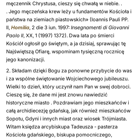
męczennik Chrystusa, cieszy się chwałą w niebie. .
. Jego męczeńska krew leży u fundamentów Kościoła i
państwa na ziemiach piastowskich» (Ioannis Pauli PP.
II,
Homilia
, 2 die 3 iun. 1997:
Insegnamenti di Giovanni
Paolo II
, XX, 1 (1997) 1372). Dwa lata po śmierci
Kościół ogłosił go świętym, a ja dzisiaj, sprawując tę
Najświętszą Ofiarę, wspominam tysięczną rocznicę
jego kanonizacji.
2. Składam dzięki Bogu za ponowne przybycie do was
i za wspólne świętowanie Wojciechowego jubileuszu.
Wielki to dzień, który uczynił nam Pan w swej dobroci.
Cieszę się, że dane mi jest znowu nawiedzić
historyczne miasto . Pozdrawiam jego mieszkańców i
całą archidiecezję gdańską, jak również mieszkańców
Sopotu, Gdyni i innych miast oraz wiosek Trójmiasta.
Witam księdza arcybiskupa Tadeusza - pasterza
Kościoła gdańskiego, biskupa pomocniczego,