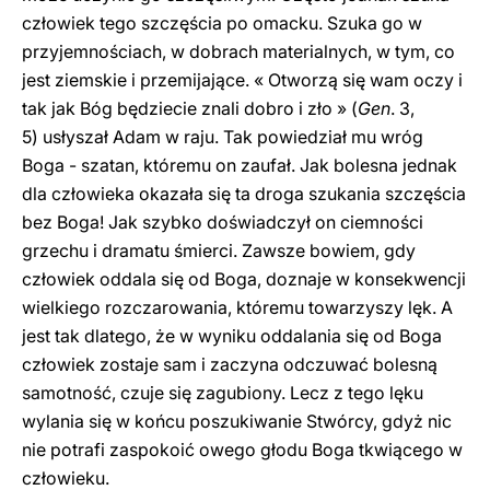
człowiek tego szczęścia po omacku. Szuka go w
przyjemnościach, w dobrach materialnych, w tym, co
jest ziemskie i przemijające. « Otworzą się wam oczy i
tak jak Bóg będziecie znali dobro i zło » (
Gen
. 3,
5) usłyszał Adam w raju. Tak powiedział mu wróg
Boga - szatan, któremu on zaufał. Jak bolesna jednak
dla człowieka okazała się ta droga szukania szczęścia
bez Boga! Jak szybko doświadczył on ciemności
grzechu i dramatu śmierci. Zawsze bowiem, gdy
człowiek oddala się od Boga, doznaje w konsekwencji
wielkiego rozczarowania, któremu towarzyszy lęk. A
jest tak dlatego, że w wyniku oddalania się od Boga
człowiek zostaje sam i zaczyna odczuwać bolesną
samotność, czuje się zagubiony. Lecz z tego lęku
wylania się w końcu poszukiwanie Stwórcy, gdyż nic
nie potrafi zaspokoić owego głodu Boga tkwiącego w
człowieku.