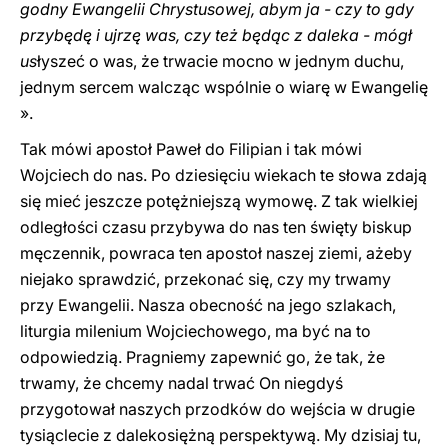
godny Ewangelii Chrystusowej, abym ja - czy to gdy
przybędę i ujrzę was, czy też będąc z daleka - mógł
us
łyszeć o was, że trwacie mocno w jednym duchu,
jednym sercem walcząc wspólnie o wiarę w Ewangelię
».
Tak mówi apostoł Paweł do Filipian i tak mówi
Wojciech do nas. Po dziesięciu wiekach te słowa zdają
się mieć jeszcze potężniejszą wymowę. Z tak wielkiej
odległości czasu przybywa do nas ten święty biskup
męczennik, powraca ten apostoł naszej ziemi, ażeby
niejako sprawdzić, przekonać się, czy my trwamy
przy Ewangelii. Nasza obecność na jego szlakach,
liturgia milenium Wojciechowego, ma być na to
odpowiedzią. Pragniemy zapewnić go, że tak, że
trwamy, że chcemy nadal trwać On niegdyś
przygotował naszych przodków do wejścia w drugie
tysiąclecie z dalekosiężną perspektywą. My dzisiaj tu,