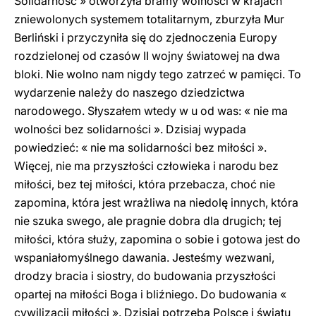
Solidarność » otworzyła bramy wolności w krajach
zniewolonych systemem totalitarnym, zburzyła Mur
Berliński i przyczyniła się do zjednoczenia Europy
rozdzielonej od czasów II wojny światowej na dwa
bloki. Nie wolno nam nigdy tego zatrzeć w pamięci. To
wydarzenie należy do naszego dziedzictwa
narodowego. Słyszałem wtedy w u od was: « nie ma
wolności bez solidarności ». Dzisiaj wypada
powiedzieć: « nie ma solidarności bez miłości ».
Więcej, nie ma przyszłości człowieka i narodu bez
miłości, bez tej miłości, która przebacza, choć nie
zapomina, która jest wrażliwa na niedolę innych, która
nie szuka swego, ale pragnie dobra dla drugich; tej
miłości, która służy, zapomina o sobie i gotowa jest do
wspaniałomyślnego dawania. Jesteśmy wezwani,
drodzy bracia i siostry, do budowania przyszłości
opartej na miłości Boga i bliźniego. Do budowania «
cywilizacji miłości ». Dzisiaj potrzeba Polsce i światu