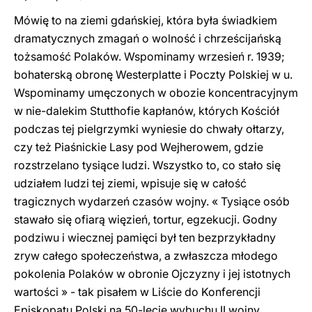
Mówię to na ziemi gdańskiej, która była świadkiem
dramatycznych zmagań o wolność i chrześcijańską
tożsamość Polaków. Wspominamy wrzesień r. 1939;
bohaterską obronę Westerplatte i Poczty Polskiej w u.
Wspominamy umęczonych w obozie koncentracyjnym
w nie-dalekim Stutthofie kapłanów, których Kościół
podczas tej pielgrzymki wyniesie do chwały ołtarzy,
czy też Piaśnickie Lasy pod Wejherowem, gdzie
rozstrzelano tysiące ludzi. Wszystko to, co stało się
udziałem ludzi tej ziemi, wpisuje się w całość
tragicznych wydarzeń czasów wojny. « Tysiące osób
stawało się ofiarą więzień, tortur, egzekucji. Godny
podziwu i wiecznej pamięci był ten bezprzykładny
zryw całego społeczeństwa, a zwłaszcza młodego
pokolenia Polaków w obronie Ojczyzny i jej istotnych
wartości » - tak pisałem w Liście do Konferencji
Episkopatu Polski na 50-lecie wybuchu II wojny