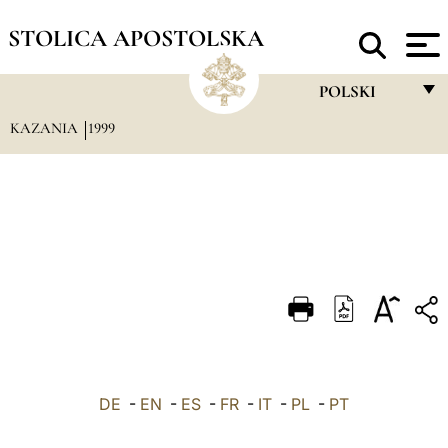
STOLICA APOSTOLSKA
POLSKI
KAZANIA
1999
FRANÇAIS
ENGLISH
ITALIANO
PORTUGUÊS
ESPAÑOL
DEUTSCH
POLSKI
DE
-
EN
-
ES
-
FR
-
IT
-
PL
-
العربيّة
PT
中文