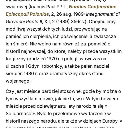
światowej (Ioannis PauliPP. II,
Nuntius Conferentiae
Episcopali Poloniae
, 2, 26 aug. 1989:
Insegnamenti di
Giovanni Paolo II
, XII, 2 (1989) 356ss.). Obejmujemy
modlitwą wszystkich tych ludzi, przywołując na
pamięć ich cierpienia, ich poświęcenie, a zwłaszcza
ich śmierć. Nie wolno nam również za-pomnieć o
historii najnowszej, do której należy przede wszystkim
tragiczny grudzień 1970 r. i polegli wówczas na
ulicach a i Gdyni robotnicy, a także pełen nadziei
sierpień 1980 r. oraz dramatyczny okres stanu
wojennego.
Czy jest miejsce bardziej stosowne, gdzie by można o
tym wszystkim mówić, jak nie tu, w u. W tym bowiem
mieście przed dziewiętnastu laty narodziła się «
Solidarność ». Było to przełomowe wydarzenie w
historii naszego narodu, ale także w dziejach Europy. «