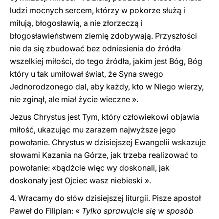
ludzi mocnych sercem, którzy w pokorze służą i
miłują, błogosławią, a nie złorzeczą i
błogosławieństwem ziemię zdobywają. Przyszłości
nie da się zbudować bez odniesienia do źródła
wszelkiej miłości, do tego źródła, jakim jest Bóg, Bóg
który u tak umiłował świat, że Syna swego
Jednorodzonego dal, aby każdy, kto w Niego wierzy,
nie zginął, ale miał życie wieczne ».
Jezus Chrystus jest Tym, który człowiekowi objawia
miłość, ukazując mu zarazem najwyższe jego
powołanie. Chrystus w dzisiejszej Ewangelii wskazuje
słowami Kazania na Górze, jak trzeba realizować to
powołanie: «bądźcie więc wy doskonali, jak
doskonały jest Ojciec wasz niebieski ».
4. Wracamy do słów dzisiejszej liturgii. Pisze apostoł
Paweł do Filipian: «
Tylko sprawujcie się w sposób