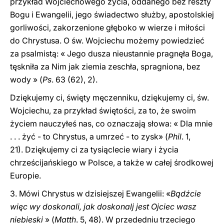
przykład Wojciechowego życia, oddanego bez reszty
Bogu i Ewangelii, jego świadectwo służby, apostolskiej
gorliwości, zakorzenione głęboko w wierze i miłości
do Chrystusa. O św. Wojciechu możemy powiedzieć
za psalmistą: « Jego dusza nieustannie pragnęła Boga,
tęskniła za Nim jak ziemia zeschła, spragniona, bez
wody » (
Ps
. 63 (62), 2).
Dziękujemy ci, święty męczenniku, dziękujemy ci, św.
Wojciechu, za przykład świętości, za to, że swoim
życiem nauczyłeś nas, co oznaczają słowa: « Dla mnie
. . . żyć - to Chrystus, a umrzeć - to zysk» (
Phil
. 1,
21). Dziękujemy ci za tysiąclecie wiary i życia
chrześcijańskiego w Polsce, a także w całej środkowej
Europie.
3. Mówi Chrystus w dzisiejszej Ewangelii: «
Bądźcie
więc wy doskonali, jak doskonalj jest Ojciec wasz
niebieski
» (
Matth
. 5, 48). W przededniu trzeciego