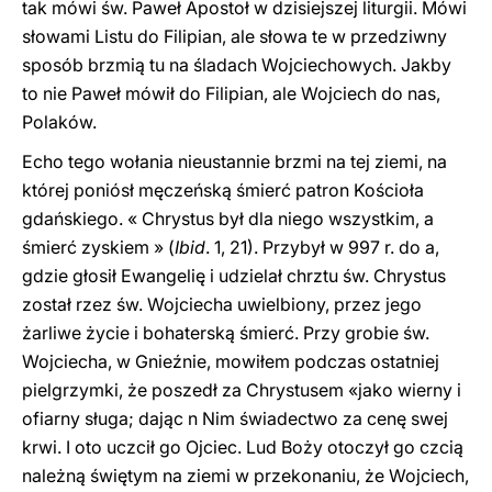
tak mówi św. Paweł Apostoł w dzisiejszej liturgii. Mówi
słowami Listu do Filipian, ale słowa te w przedziwny
sposób brzmią tu na śladach Wojciechowych. Jakby
to nie Paweł mówił do Filipian, ale Wojciech do nas,
Polaków.
Echo tego wołania nieustannie brzmi na tej ziemi, na
której poniósł męczeńską śmierć patron Kościoła
gdańskiego. « Chrystus był dla niego wszystkim, a
śmierć zyskiem » (
Ibid
. 1, 21). Przybył w 997 r. do a,
gdzie głosił Ewangelię i udzielał chrztu św. Chrystus
został rzez św. Wojciecha uwielbiony, przez jego
żarliwe życie i bohaterską śmierć. Przy grobie św.
Wojciecha, w Gnieźnie, mowiłem podczas ostatniej
pielgrzymki, że poszedł za Chrystusem «jako wierny i
ofiarny sługa; dając n Nim świadectwo za cenę swej
krwi. I oto uczcił go Ojciec. Lud Boży otoczył go czcią
należną świętym na ziemi w przekonaniu, że Wojciech,