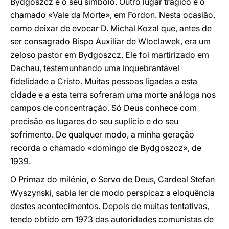
Bydgoszcz é o seu símbolo. Outro lugar trágico é o
chamado «Vale da Morte», em Fordon. Nesta ocasião,
como deixar de evocar D. Michal Kozal que, antes de
ser consagrado Bispo Auxiliar de Wloclawek, era um
zeloso pastor em Bydgoszcz. Ele foi martirizado em
Dachau, testemunhando uma inquebrantável
fidelidade a Cristo. Muitas pessoas ligadas a esta
cidade e a esta terra sofreram uma morte análoga nos
campos de concentração. Só Deus conhece com
precisão os lugares do seu suplício e do seu
sofrimento. De qualquer modo, a minha geração
recorda o chamado «domingo de Bydgoszcz», de
1939.
O Primaz do milénio, o Servo de Deus, Cardeal Stefan
Wyszynski, sabia ler de modo perspicaz a eloquência
destes acontecimentos. Depois de muitas tentativas,
tendo obtido em 1973 das autoridades comunistas de