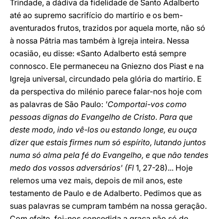
Trindade, a dádiva da fidelidade de Santo Adalberto
até ao supremo sacrifício do martírio e os bem-
aventurados frutos, trazidos por aquela morte, não só
à nossa Pátria mas também à Igreja inteira. Nessa
ocasião, eu disse: «Santo Adalberto está sempre
connosco. Ele permaneceu na Gniezno dos Piast e na
Igreja universal, circundado pela glória do martírio. E
da perspectiva do milénio parece falar-nos hoje com
as palavras de São Paulo:
'Comportai-vos como
pessoas dignas do Evangelho de Cristo. Para que
deste modo, indo vê-los ou estando longe, eu ouça
dizer que estais firmes num só espírito, lutando juntos
numa só alma pela fé do Evangelho, e que não tendes
medo dos vossos adversários' (Fl
1, 27-28)... Hoje
relemos uma vez mais, depois de mil anos, este
testamento de Paulo e de Adalberto. Pedimos que as
suas palavras se cumpram também na nossa geração.
Com efeito, foi-nos concedida a graça não só de