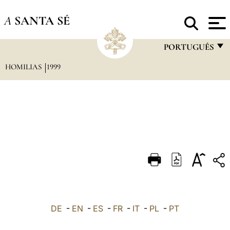
A
SANTA SÉ
PORTUGUÊS
HOMILIAS
1999
FRANÇAIS
ENGLISH
ITALIANO
PORTUGUÊS
ESPAÑOL
DEUTSCH
POLSKI
العربيّة
DE
-
EN
-
ES
-
FR
-
IT
-
PL
-
PT
中文