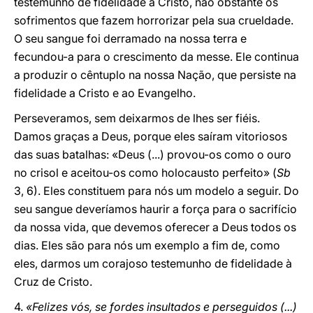
testemunho de fidelidade a Cristo, não obstante os
sofrimentos que fazem horrorizar pela sua crueldade.
O seu sangue foi derramado na nossa terra e
fecundou-a para o crescimento da messe. Ele continua
a produzir o cêntuplo na nossa Nação, que persiste na
fidelidade a Cristo e ao Evangelho.
Perseveramos, sem deixarmos de lhes ser fiéis.
Damos graças a Deus, porque eles saíram vitoriosos
das suas batalhas: «Deus (...) provou-os como o ouro
no crisol e aceitou-os como holocausto perfeito» (
Sb
3, 6). Eles constituem para nós um modelo a seguir. Do
seu sangue deveríamos haurir a força para o sacrifício
da nossa vida, que devemos oferecer a Deus todos os
dias. Eles são para nós um exemplo a fim de, como
eles, darmos um corajoso testemunho de fidelidade à
Cruz de Cristo.
4.
«Felizes vós, se fordes insultados e perseguidos (...)