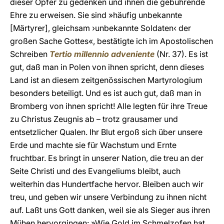
dieser Opfer zu gedenken und ihnen die gebührende
Ehre zu erweisen. Sie sind »häufig unbekannte
[Märtyrer], gleichsam ›unbekannte Soldaten‹ der
großen Sache Gottes«, bestätigte ich im Apostolischen
Schreiben
Tertio millennio adveniente
(Nr. 37). Es ist
gut, daß man in Polen von ihnen spricht, denn dieses
Land ist an diesem zeitgenössischen Martyrologium
besonders beteiligt. Und es ist auch gut, daß man in
Bromberg von ihnen spricht! Alle legten für ihre Treue
zu Christus Zeugnis ab – trotz grausamer und
entsetzlicher Qualen. Ihr Blut ergoß sich über unsere
Erde und machte sie für Wachstum und Ernte
fruchtbar. Es bringt in unserer Nation, die treu an der
Seite Christi und des Evangeliums bleibt, auch
weiterhin das Hundertfache hervor. Bleiben auch wir
treu, und geben wir unsere Verbindung zu ihnen nicht
auf. Laßt uns Gott danken, weil sie als Sieger aus ihren
Mühen hervorgingen: »Wie Gold im Schmelzofen hat