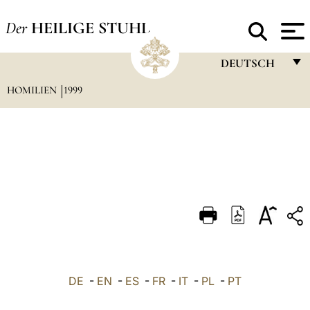
Der
HEILIGE STUHL
DEUTSCH
HOMILIEN
1999
FRANÇAIS
ENGLISH
ITALIANO
PORTUGUÊS
ESPAÑOL
DEUTSCH
POLSKI
العربيّة
DE
-
EN
-
ES
-
FR
-
IT
-
PL
-
PT
中文