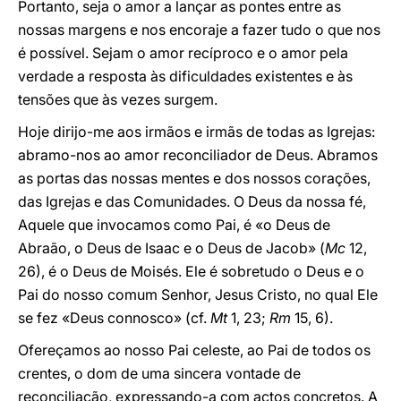
Portanto, seja o amor a lançar as pontes entre as
nossas margens e nos encoraje a fazer tudo o que nos
é possível. Sejam o amor recíproco e o amor pela
verdade a resposta às dificuldades existentes e às
tensões que às vezes surgem.
Hoje dirijo-me aos irmãos e irmãs de todas as Igrejas:
abramo-nos ao amor reconciliador de Deus. Abramos
as portas das nossas mentes e dos nossos corações,
das Igrejas e das Comunidades. O Deus da nossa fé,
Aquele que invocamos como Pai, é «o Deus de
Abraão, o Deus de Isaac e o Deus de Jacob» (
Mc
12,
26), é o Deus de Moisés. Ele é sobretudo o Deus e o
Pai do nosso comum Senhor, Jesus Cristo, no qual Ele
se fez «Deus connosco» (cf.
Mt
1, 23;
Rm
15, 6).
Ofereçamos ao nosso Pai celeste, ao Pai de todos os
crentes, o dom de uma sincera vontade de
reconciliação, expressando-a com actos concretos. A