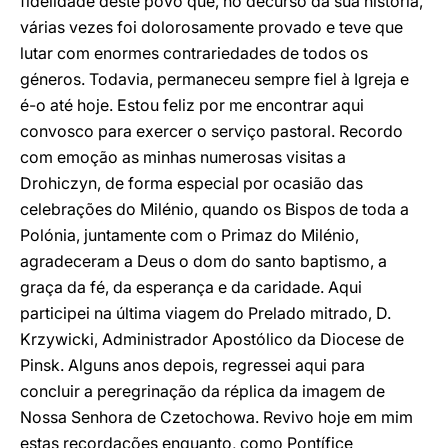
fidelidade deste povo que, no decurso da sua história,
várias vezes foi dolorosamente provado e teve que
lutar com enormes contrariedades de todos os
géneros. Todavia, permaneceu sempre fiel à Igreja e
é-o até hoje. Estou feliz por me encontrar aqui
convosco para exercer o serviço pastoral. Recordo
com emoção as minhas numerosas visitas a
Drohiczyn, de forma especial por ocasião das
celebrações do Milénio, quando os Bispos de toda a
Polónia, juntamente com o Primaz do Milénio,
agradeceram a Deus o dom do santo baptismo, a
graça da fé, da esperança e da caridade. Aqui
participei na última viagem do Prelado mitrado, D.
Krzywicki, Administrador Apostólico da Diocese de
Pinsk. Alguns anos depois, regressei aqui para
concluir a peregrinação da réplica da imagem de
Nossa Senhora de Czetochowa. Revivo hoje em mim
estas recordações enquanto, como Pontífice