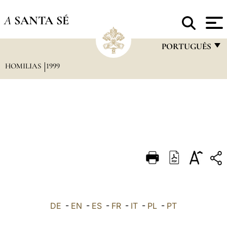
A
SANTA SÉ
PORTUGUÊS
HOMILIAS
1999
FRANÇAIS
ENGLISH
ITALIANO
PORTUGUÊS
ESPAÑOL
DEUTSCH
POLSKI
العربيّة
DE
-
EN
-
ES
-
FR
-
IT
-
PL
-
PT
中文