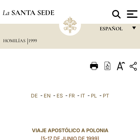
La
SANTA SEDE
ESPAÑOL
HOMILÍAS
1999
FRANÇAIS
ENGLISH
ITALIANO
PORTUGUÊS
ESPAÑOL
DE
-
EN
-
ES
-
FR
-
IT
-
PL
-
PT
DEUTSCH
POLSKI
العربيّة
VIAJE APOSTÓLICO A POLONIA
(5-17 DE JUNIO DE 1999)
中文